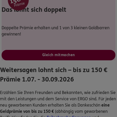
Dann lassen Sie sich helfen.
Das lohnt sich doppelt
Service
Doppelte Prämie erhalten und 1 von 3 kleinen Goldbarren
gewinnen!
Meine Versicherungen
Gleich mitmachen
Sehen Sie auf einen Blick Ihre Versicherungen bei ERGO,
dem ERGO Rechtsschutz und der DKV.
Weitersagen lohnt sich – bis zu 150 €
Prämie 1.07. - 30.09.2026
Zum Kundenportal
Erzählen Sie Ihren Freunden und Bekannten, wie zufrieden Sie
mit den Leistungen und dem Service von ERGO sind. Für jeden
neu geworbenen Kunden erhalten Sie als Dankeschön
eine
Schaden- oder Leistungsfall melden
Geldprämie von bis zu 150 €
(abhängig vom geworbenen
Bequem online oder telefonisch.