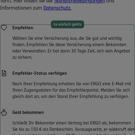
Tarif). Hier finden Sie die
Teilnahmebedingungen
und
Informationen zum
Datenschutz.
Kontakt
So einfach gehts
Empfehlen
Wählen Sie eine Versicherung aus, die Sie gut und wichtig
finden. Empfehlen Sie diese Versicherung einem Bekannten
Meine Versicherungen
oder Verwandten. Er hat dann 30 Tage Zeit, sich sein Angebot
zu sichern.
Sehen Sie auf einen Blick Ihre Versicherungen bei ERGO,
dem ERGO Rechtsschutz und der DKV.
Empfehler-Status verfolgen
Zum Kundenportal
Nach Ihrer Empfehlung erhalten Sie von ERGO eine E-Mail mit
Ihren Zugangsdaten für das Empfehlerportal. Melden Sie sich
gleich dort an, um den Stand Ihrer Empfehlung zu verfolgen.
Schaden- oder Leistungsfall melden
Geld bekommen
Bequem online oder telefonisch.
Schließt Ihr Bekannter einen Vertrag bei ERGO ab, bekommen
Sie bis zu 150 € als Dankeschön. Vorausgesetzt, er widerruft den