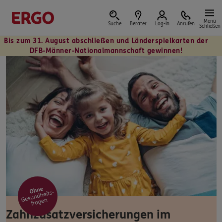
Menü
Suche
Berater
Log-in
Anrufen
Schließen
Bis zum 31. August abschließen und Länderspielkarten der
DFB-Männer-Nationalmannschaft gewinnen!
Versicherungen & Finanzen
Reform der privaten Altersvorsorge
Jetzt Förderung selbst berechnen.
Jetzt informieren
Zahnzusatzversicherungen im
Nicht sicher, was Sie benötigen?