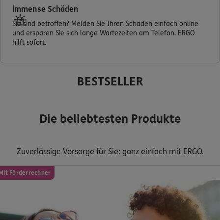
immense Schäden
Kontakt
Sie sind betroffen? Melden Sie Ihren Schaden einfach online
und ersparen Sie sich lange Wartezeiten am Telefon. ERGO
hilft sofort.
Meine Versicherungen
BESTSELLER
Sehen Sie auf einen Blick Ihre Versicherungen bei ERGO,
dem ERGO Rechtsschutz und der DKV.
Die beliebtesten Produkte
Zum Kundenportal
Zuverlässige Vorsorge für Sie: ganz einfach mit ERGO.
Mit Förderrechner
Schaden- oder Leistungsfall melden
Bequem online oder telefonisch.