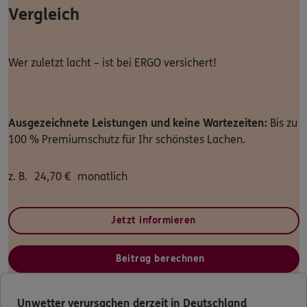
Vergleich
Dann lassen Sie sich helfen.
Service
Wer zuletzt lacht – ist bei ERGO versichert!
Ausgezeichnete Leistungen und keine Wartezeiten:
Bis zu
Meine Versicherungen
100 % Premiumschutz für Ihr schönstes Lachen.
Sehen Sie auf einen Blick Ihre Versicherungen bei ERGO,
dem ERGO Rechtsschutz und der DKV.
z. B.
24,70
€
monatlich
Zum Kundenportal
Jetzt informieren
Beitrag berechnen
Schaden- oder Leistungsfall melden
Bequem online oder telefonisch.
Unwetter verursachen derzeit in Deutschland