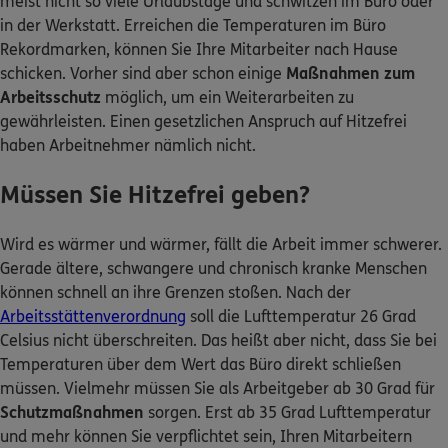
meist nicht so viele Urlaubstage und schwitzen im Büro oder
in der Werkstatt. Erreichen die Temperaturen im Büro
Kontakt
Rekordmarken, können Sie Ihre Mitarbeiter nach Hause
schicken. Vorher sind aber schon einige
Maßnahmen zum
Arbeitsschutz
möglich, um ein Weiterarbeiten zu
gewährleisten. Einen gesetzlichen Anspruch auf Hitzefrei
haben Arbeitnehmer nämlich nicht.
Meine Versicherungen
Müssen Sie Hitzefrei geben?
Sehen Sie auf einen Blick Ihre Versicherungen bei ERGO,
dem ERGO Rechtsschutz und der DKV.
Wird es wärmer und wärmer, fällt die Arbeit immer schwerer.
Gerade ältere, schwangere und chronisch kranke Menschen
Zum Kundenportal
können schnell an ihre Grenzen stoßen. Nach der
Arbeitsstättenverordnung
soll die Lufttemperatur 26 Grad
Celsius nicht überschreiten. Das heißt aber nicht, dass Sie bei
Temperaturen über dem Wert das Büro direkt schließen
Schaden- oder Leistungsfall melden
müssen. Vielmehr müssen Sie als Arbeitgeber ab 30 Grad für
Bequem online oder telefonisch.
Schutzmaßnahmen
sorgen. Erst ab 35 Grad Lufttemperatur
und mehr können Sie verpflichtet sein, Ihren Mitarbeitern