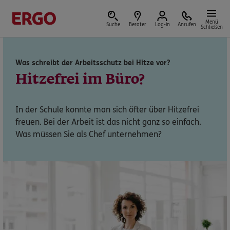
Menü
Suche
Berater
Log-in
Anrufen
Schließen
Was schreibt der Arbeitsschutz bei Hitze vor?
Versicherungen & Finanzen
Hitzefrei im Büro?
In der Schule konnte man sich öfter über Hitzefrei
freuen. Bei der Arbeit ist das nicht ganz so einfach.
Reform der privaten Altersvorsorge
Was müssen Sie als Chef unternehmen?
Jetzt Förderung selbst berechnen.
Jetzt informieren
Nicht sicher, was Sie benötigen?