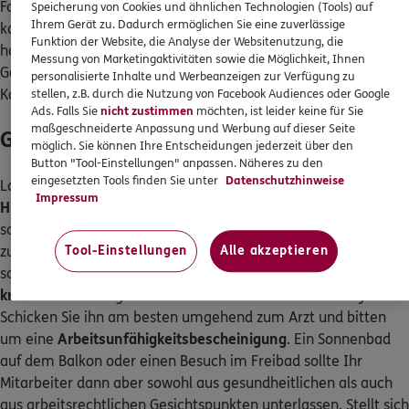
Fall dürfen Sie eine
Abmahnung aussprechen
. Etwas anderes
Speicherung von Cookies und ähnlichen Technologien (Tools) auf
Ihrem Gerät zu. Dadurch ermöglichen Sie eine zuverlässige
kann gelten, wenn ein Mitarbeiter gesundheitliche Probleme
Funktion der Website, die Analyse der Websitenutzung, die
hat oder schwanger ist. Gefährden die Temperaturen die
Messung von Marketingaktivitäten sowie die Möglichkeit, Ihnen
Gesundheit erheblich, müssen Sie die Person ohne rechtliche
personalisierte Inhalte und Werbeanzeigen zur Verfügung zu
Konsequenzen gehen lassen.
stellen, z.B. durch die Nutzung von Facebook Audiences oder Google
Ads. Falls Sie
nicht zustimmen
möchten, ist leider keine für Sie
maßgeschneiderte Anpassung und Werbung auf dieser Seite
Gesundheitsschutz für Mitarbeiter
möglich. Sie können Ihre Entscheidungen jederzeit über den
Button "Tool-Einstellungen" anpassen. Näheres zu den
eingesetzten Tools finden Sie unter
Datenschutzhinweise
Laut Arbeitsrecht steht Ihren Angestellten grundsätzlich
kein
Impressum
Hitzefrei
zu. Geht es jemandem aufgrund der Hitze jedoch
schlecht, braucht dieser nicht auf einen offiziellen Feierabend
zu warten. Bekommt jemand heftige Kopfschmerzen, ist ihm
Tool-Einstellungen
Alle akzeptieren
schwindlig oder übel, sollte sich Ihr Arbeitnehmer
krankmelden
. Möglicherweise ist er überhitzt oder dehydriert.
Schicken Sie ihn am besten umgehend zum Arzt und bitten
um eine
Arbeitsunfähigkeitsbescheinigung
. Ein Sonnenbad
auf dem Balkon oder einen Besuch im Freibad sollte Ihr
Mitarbeiter dann aber sowohl aus gesundheitlichen als auch
aus arbeitsrechtlichen Gesichtspunkten unterlassen. Stellt sich