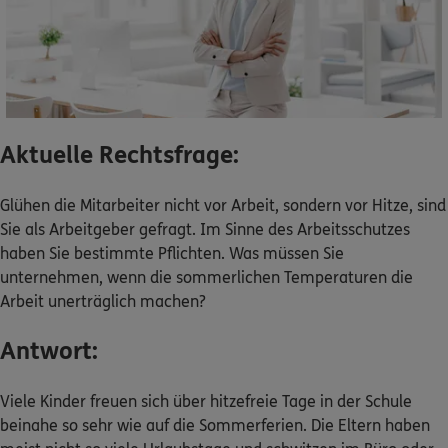
Dann lassen Sie sich helfen.
Service
Aktuelle Rechtsfrage:
Meine Versicherungen
Glühen die Mitarbeiter nicht vor Arbeit, sondern vor Hitze, sind
Sie als Arbeitgeber gefragt. Im Sinne des Arbeitsschutzes
Sehen Sie auf einen Blick Ihre Versicherungen bei ERGO,
haben Sie bestimmte Pflichten. Was müssen Sie
dem ERGO Rechtsschutz und der DKV.
unternehmen, wenn die sommerlichen Temperaturen die
Arbeit unerträglich machen?
Zum Kundenportal
Antwort:
Viele Kinder freuen sich über hitzefreie Tage in der Schule
Schaden- oder Leistungsfall melden
beinahe so sehr wie auf die Sommerferien. Die Eltern haben
Bequem online oder telefonisch.