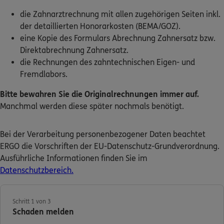
die Zahnarztrechnung mit allen zugehörigen Seiten inkl.
Kontakt
der detaillierten Honorarkosten (BEMA/GOZ).
eine Kopie des Formulars Abrechnung Zahnersatz bzw.
Direktabrechnung Zahnersatz.
die Rechnungen des zahntechnischen Eigen- und
Fremdlabors.
Meine Versicherungen
Bitte bewahren Sie die Originalrechnungen immer auf.
Sehen Sie auf einen Blick Ihre Versicherungen bei
Manchmal werden diese später nochmals benötigt.
ERGO, dem ERGO Rechtsschutz und der DKV.
Bei der Verarbeitung personenbezogener Daten beachtet
Zum Kundenportal
ERGO die Vorschriften der EU-Datenschutz-Grundverordnung.
Ausführliche Informationen finden Sie im
Datenschutzbereich.
Schaden- oder Leistungsfall melden
Bequem online oder telefonisch.
Schritt 1 von 3
Schaden melden