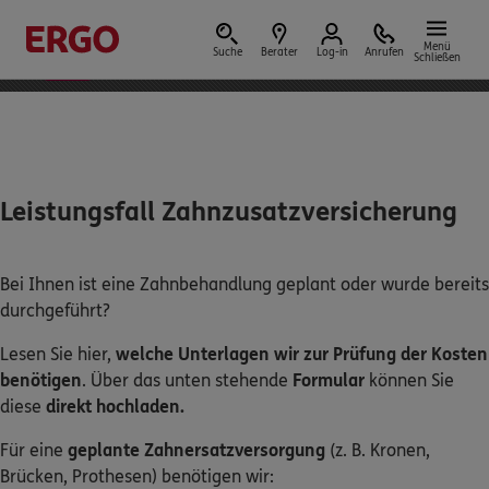
ERGO App
Installieren
bestens bewertet mit
Menü
Suche
Berater
Log-in
Anrufen
Schließen
4,7 von 5 Sternen
Versicherungen & Finanzen
Leistungsfall Zahnzusatzversicherung
Reform der privaten Altersvorsorge
Bei Ihnen ist eine Zahnbehandlung geplant oder wurde bereits
durchgeführt?
Jetzt Förderung selbst berechnen.
Lesen Sie hier,
welche Unterlagen wir zur Prüfung der Kosten
benötigen
. Über das unten stehende
Formular
können Sie
Jetzt informieren
diese
direkt hochladen.
Für eine
geplante Zahnersatzversorgung
(z. B. Kronen,
Brücken, Prothesen) benötigen wir:
Nicht sicher, was Sie benötigen?