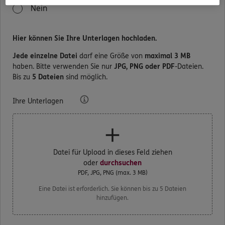
Nein
Hier können Sie Ihre Unterlagen hochladen.
Jede einzelne Datei
darf eine Größe von
maximal 3 MB
haben. Bitte verwenden Sie nur
JPG, PNG oder PDF
-Dateien.
Bis zu
5 Dateien
sind möglich.
Ihre Unterlagen
Datei für Upload in dieses Feld ziehen
oder
durchsuchen
PDF, JPG, PNG
(max.
3 MB
)
Eine Datei ist erforderlich.
Sie können bis zu 5 Dateien
hinzufügen.