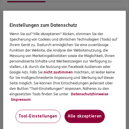
Liegt ein Unfall vor?
0800 / 444 1000
Einstellungen zum Datenschutz
Mo–Sa 7–20 Uhr (gebührenfrei)
Ja
Wenn Sie auf "Alle akzeptieren" klicken, stimmen Sie der
ERGO Berater finden
Speicherung von Cookies und ähnlichen Technologien (Tools) auf
Nein
Ihrem Gerät zu. Dadurch ermöglichen Sie eine zuverlässige
Kundenportal Log-in
Funktion der Website, die Analyse der Websitenutzung, die
Messung von Marketingaktivitäten sowie die Möglichkeit, Ihnen
Sind Sie privat krankenversichert?
personalisierte Inhalte und Werbeanzeigen zur Verfügung zu
stellen, z.B. durch die Nutzung von Facebook Audiences oder
Google Ads. Falls Sie
nicht zustimmen
möchten, ist leider keine
Ja
für Sie maßgeschneiderte Anpassung und Werbung auf dieser
Seite möglich. Sie können Ihre Entscheidungen jederzeit über
Nein
den Button "Tool-Einstellungen" anpassen. Näheres zu den
eingesetzten Tools finden Sie unter
Datenschutzhinweise
Impressum
Sind Sie beihilfeberechtigt?
Tool-Einstellungen
Alle akzeptieren
Ja