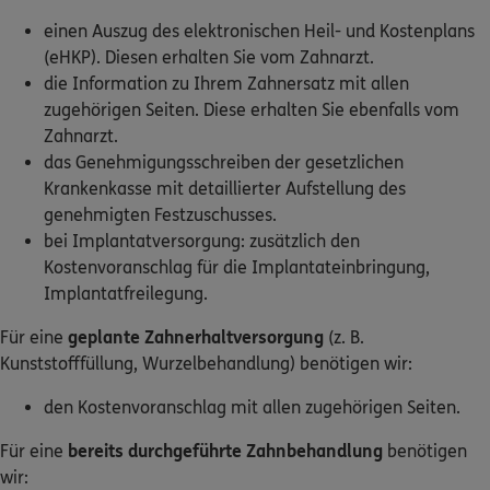
einen Auszug des elektronischen Heil- und Kostenplans
Dann lassen Sie sich helfen.
(eHKP). Diesen erhalten Sie vom Zahnarzt.
die Information zu Ihrem Zahnersatz mit allen
Service
zugehörigen Seiten. Diese erhalten Sie ebenfalls vom
Zahnarzt.
das Genehmigungsschreiben der gesetzlichen
Krankenkasse mit detaillierter Aufstellung des
Meine Versicherungen
genehmigten Festzuschusses.
bei Implantatversorgung: zusätzlich den
Sehen Sie auf einen Blick Ihre Versicherungen bei
Kostenvoranschlag für die Implantateinbringung,
ERGO, dem ERGO Rechtsschutz und der DKV.
Implantatfreilegung.
Für eine
geplante Zahnerhaltversorgung
(z. B.
Zum Kundenportal
Kunststofffüllung, Wurzelbehandlung) benötigen wir:
den Kostenvoranschlag mit allen zugehörigen Seiten.
Schaden- oder Leistungsfall melden
Für eine
bereits durchgeführte Zahnbehandlung
benötigen
wir:
Bequem online oder telefonisch.