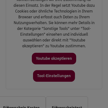
diesen Einsatz. In der Regel setzt Youtube dazu
Kontakt
Cookies oder ähnliche Technologien in Ihrem
Browser und erfasst auch Daten zu Ihrem
Nutzungsverhalten. Sie können mehr Details in
der Kategorie "Sonstige Tools" unter "Tool-
Einstellungen" einsehen und individuell
Meine Versicherungen
auswählen oder direkt mit "Youtube
akzeptieren" zu Youtube zustimmen.
Sehen Sie auf einen Blick Ihre Versicherungen bei ERGO,
dem ERGO Rechtsschutz und der DKV.
Youtube akzeptieren
Zum Kundenportal
Tool-Einstellungen
Schaden- oder Leistungsfall melden
Bequem online oder telefonisch.
Führerschein Kosten
Führerscheintest