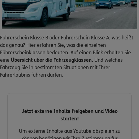
Dann lassen Sie sich helfen.
Service
Führerschein Klasse B oder Führerschein Klasse A, was heißt
das genau? Hier erfahren Sie, was die einzelnen
Führerscheinklassen bedeuten. Auf einen Blick erhalten Sie
Meine Versicherungen
eine
Übersicht über die Fahrzeugklassen
. Und welches
Fahrzeug Sie in bestimmten Situationen mit Ihrer
Sehen Sie auf einen Blick Ihre Versicherungen bei ERGO,
Fahrerlaubnis führen dürfen.
dem ERGO Rechtsschutz und der DKV.
Zum Kundenportal
Jetzt externe Inhalte freigeben und Video
starten!
Schaden- oder Leistungsfall melden
Um externe Inhalte aus Youtube abspielen zu
Bequem online oder telefonisch.
können benötigen wir Ihre Zustimmung für