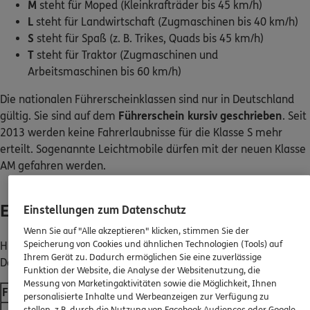
M
steht für Moped (Kleinkrafträder bis 45 km/h)
L
steht für Landwirtschaft (Zugmaschinen bis 40 km/h)
S
steht für Spaß (z. B. Trikes, Quads bis 45 km/h)
T
steht für Traktor (Zugmaschinen und
Arbeitsmaschinen bis 60 km/h)
Die nationalen Führerscheinklassen sind nur in Deutschland
gültig. Sie sind auf dem
Führerschein kursiv geschrieben
. Seit
2013 werden keine Fahrerlaubnisse für die Klasse S mehr
erteilt. Sogenannte Leichtmobile dürfen mit der neuen Klasse
AM gefahren werden.
Erläuterung zu Führerscheinklassen
Einstellungen zum Datenschutz
Wenn Sie auf "Alle akzeptieren" klicken, stimmen Sie der
Speicherung von Cookies und ähnlichen Technologien (Tools) auf
Hier eine grobe Übersicht über die Führerscheinklassen in
Ihrem Gerät zu. Dadurch ermöglichen Sie eine zuverlässige
Deutschland:
Funktion der Website, die Analyse der Websitenutzung, die
Messung von Marketingaktivitäten sowie die Möglichkeit, Ihnen
Führerscheinklasse
Kurzbeschreibung
personalisierte Inhalte und Werbeanzeigen zur Verfügung zu