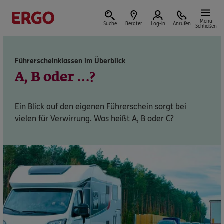
Menü
Suche
Berater
Log-in
Anrufen
Schließen
Führerscheinklassen im Überblick
Versicherungen & Finanzen
A, B oder …?
Ein Blick auf den eigenen Führerschein sorgt bei
vielen für Verwirrung. Was heißt A, B oder C?
Reform der privaten Altersvorsorge
Jetzt Förderung selbst berechnen.
Jetzt informieren
Nicht sicher, was Sie benötigen?