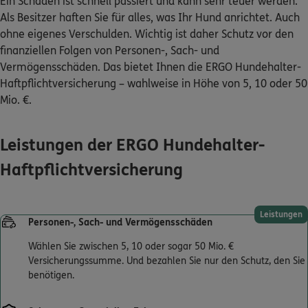
Ein Schaden ist schnell passiert und kann sehr teuer werden.
Als Besitzer haften Sie für alles, was Ihr Hund anrichtet. Auch
Kontakt
ohne eigenes Verschulden. Wichtig ist daher Schutz vor den
finanziellen Folgen von Personen-, Sach- und
Vermögensschäden. Das bietet Ihnen die ERGO Hundehalter-
Haftpflichtversicherung – wahlweise in Höhe von 5, 10 oder 50
Mio. €.
Meine Versicherungen
Sehen Sie auf einen Blick Ihre Versicherungen bei ERGO,
Leistungen der ERGO Hundehalter-
dem ERGO Rechtsschutz und der DKV.
Haftpflichtversicherung
Zum Kundenportal
Leistungen
Personen-, Sach- und Vermögensschäden
Wählen Sie zwischen 5, 10 oder sogar 50 Mio. €
Schaden- oder Leistungsfall melden
Versicherungssumme. Und bezahlen Sie nur den Schutz, den Sie
Bequem online oder telefonisch.
benötigen.