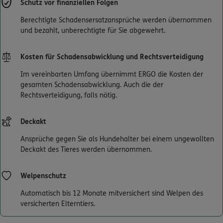
Schutz vor finanziellen Folgen
Berechtigte Schadensersatzansprüche werden übernommen
und bezahlt, unberechtigte für Sie abgewehrt.
0800 / 3746 044
Mo–Sa 7–20 Uhr (gebührenfrei)
Kosten für Schadensabwicklung und Rechtsverteidigung
ERGO Berater finden
Im vereinbarten Umfang übernimmt ERGO die Kosten der
Kundenportal Log-in
gesamten Schadensabwicklung. Auch die der
Rechtsverteidigung, falls nötig.
Deckakt
Ansprüche gegen Sie als Hundehalter bei einem ungewollten
Deckakt des Tieres werden übernommen.
Welpenschutz
Automatisch bis 12 Monate mitversichert sind Welpen des
versicherten Elterntiers.