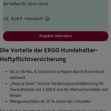
Sie haften für Ihren Hund
Dann lassen Sie sich helfen.
z.B.
8,58
€
monatlich
Service
Angebot anfordern
Meine Versicherungen
Die Vorteile der ERGO Hundehalter-
Haftpflichtversicherung
Sehen Sie auf einen Blick Ihre Versicherungen bei ERGO,
dem ERGO Rechtsschutz und der DKV.
Bis zu 50 Mio. € Schutz bei Schäden durch Ihren Hund –
Zum Kundenportal
weltweit
„Haus & Gassi“-Schutz: Forderungsausfalldeckung für
Tierarztkosten bis 1.500 € und für Mietsachschäden auf
Reisen
Schaden- oder Leistungsfall melden
Mengennachlass ab 25 % schon bei 2 Hunden
Bequem online oder telefonisch.