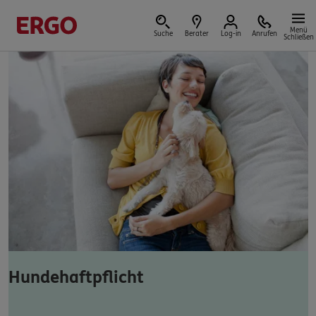
Menü
Suche
Berater
Log-in
Anrufen
Schließen
Versicherungen & Finanzen
Reform der privaten Altersvorsorge
Jetzt Förderung selbst berechnen.
Jetzt informieren
Hundehaftpflicht
Nicht sicher, was Sie benötigen?