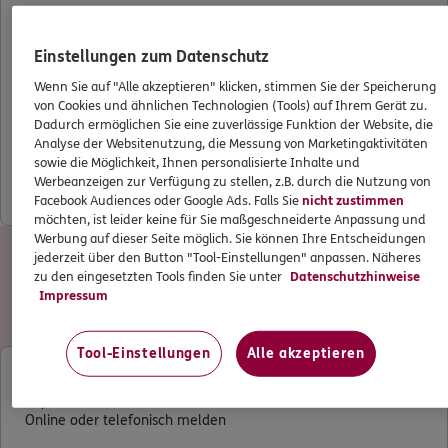
Bei 2 oder mehr Hunden kann auch mehr passieren.
Einstellungen zum Datenschutz
Wer sie versichert, wird bei ERGO belohnt: Schon ab
Wenn Sie auf "Alle akzeptieren" klicken, stimmen Sie der Speicherung
dem zweiten Hund erhalten Sie 25 % Nachlass auf
von Cookies und ähnlichen Technologien (Tools) auf Ihrem Gerät zu.
Ihren Beitrag. Bei jedem zusätzlichen Hund reduziert
Dadurch ermöglichen Sie eine zuverlässige Funktion der Website, die
sich der Beitrag weiter. Auch praktisch: Welpen bis 12
Analyse der Websitenutzung, die Messung von Marketingaktivitäten
sowie die Möglichkeit, Ihnen personalisierte Inhalte und
Monate sind kostenlos mitversichert.
Werbeanzeigen zur Verfügung zu stellen, z.B. durch die Nutzung von
Facebook Audiences oder Google Ads. Falls Sie
nicht zustimmen
möchten, ist leider keine für Sie maßgeschneiderte Anpassung und
Werbung auf dieser Seite möglich. Sie können Ihre Entscheidungen
Schaden melden
jederzeit über den Button "Tool-Einstellungen" anpassen. Näheres
zu den eingesetzten Tools finden Sie unter
Datenschutzhinweise
Melden Sie Ihren Schaden einfach online. Ganz bequem in
Impressum
wenigen Schritten.
Tool-Einstellungen
Alle akzeptieren
Haftpflichtversicherung
Online oder telefonisch melden