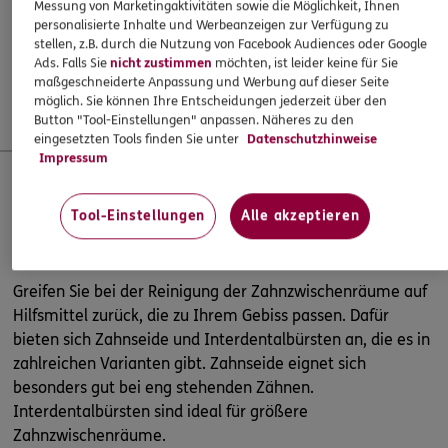
Messung von Marketingaktivitäten sowie die Möglichkeit, Ihnen
nutzen am besten eine
fluoridhaltige Zahnpasta
. Sie
personalisierte Inhalte und Werbeanzeigen zur Verfügung zu
bietet einen sehr guten Kariesschutz. Zusätzlich empfiehlt
stellen, z.B. durch die Nutzung von Facebook Audiences oder Google
Ads. Falls Sie
nicht zustimmen
möchten, ist leider keine für Sie
sich einmal wöchentlich die Nutzung eines Fluoridgels, das
maßgeschneiderte Anpassung und Werbung auf dieser Seite
ebenfalls einer
Karies
vorbeugt.
möglich. Sie können Ihre Entscheidungen jederzeit über den
Button "Tool-Einstellungen" anpassen. Näheres zu den
eingesetzten Tools finden Sie unter
Datenschutzhinweise
Impressum
Zahnseide und Interdentalbürsten
Tool-Einstellungen
Alle akzeptieren
Greifen Sie bei der Reinigung der Zahnzwischenräume auf
Hilfsmittel zurück, die zu Ihrem Gebiss passen. Dafür
bieten sich Zahnseide und Interdentalbürsten an, die es in
zahlreichen Varianten gibt. Zahnseide eignet sich
besonders gut bei eng stehenden Zähnen.
Interdentalbürsten sind ideal für größere
Zahnzwischenräume.