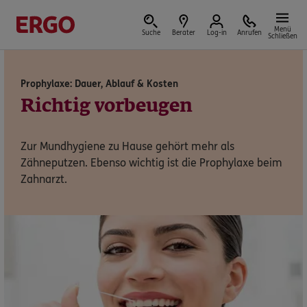
Menü
Suche
Berater
Log-in
Anrufen
Schließen
Prophylaxe: Dauer, Ablauf & Kosten
Versicherungen & Finanzen
Richtig vorbeugen
Zur Mundhygiene zu Hause gehört mehr als
Zähneputzen. Ebenso wichtig ist die Prophylaxe beim
Reform der privaten Altersvorsorge
Zahnarzt.
Jetzt Förderung selbst berechnen.
Jetzt informieren
Nicht sicher, was Sie benötigen?