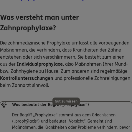
Was versteht man unter
0800 / 3746 095
Zahnprophylaxe?
Mo–Sa 7–20 Uhr (gebührenfrei)
ERGO Berater finden
Die zahnmedizinische Prophylaxe umfasst alle vorbeugenden
Kundenportal Log-in
Maßnahmen, die verhindern, dass Krankheiten der Zähne
entstehen oder sich verschlimmern. Sie besteht zum einen
aus der
Individualprophylaxe
, also Maßnahmen Ihrer Mund-
bzw. Zahnhygiene zu Hause. Zum anderen sind regelmäßige
Kontrolluntersuchungen
und professionelle Zahnreinigungen
beim Zahnarzt sinnvoll.
Gut zu wissen
Was bedeutet der Begriff „Prophylaxe“?
Der Begriff „Prophylaxe“ stammt aus dem Griechischen
(„prophýlaxis“) und bedeutet „Vorsicht“. Gemeint sind
Maßnahmen, die Krankheiten oder Probleme verhindern, bevor