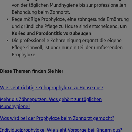
von der täglichen Mundhygiene bis zur professionellen
Behandlung beim Zahnarzt.
Kontakt
Regelmäßige Prophylaxe, eine zahngesunde Ernährung
und gründliche Pflege zu Hause sind entscheidend,
um
Karies und Parodontitis vorzubeugen
.
Die professionelle Zahnreinigung ergänzt die eigene
Meine Versicherungen
Pflege sinnvoll, ist aber nur ein Teil der umfassenden
Prophylaxe.
Sehen Sie auf einen Blick Ihre Versicherungen bei ERGO,
dem ERGO Rechtsschutz und der DKV.
Diese Themen finden Sie hier
Zum Kundenportal
Wie sieht richtige Zahnprophylaxe zu Hause aus?
Mehr als Zähneputzen: Was gehört zur täglichen
Mundhygiene?
Schaden- oder Leistungsfall melden
Bequem online oder telefonisch.
Was wird bei der Prophylaxe beim Zahnarzt gemacht?
Individualprophylaxe: Wie sieht Vorsorge bei Kindern aus?