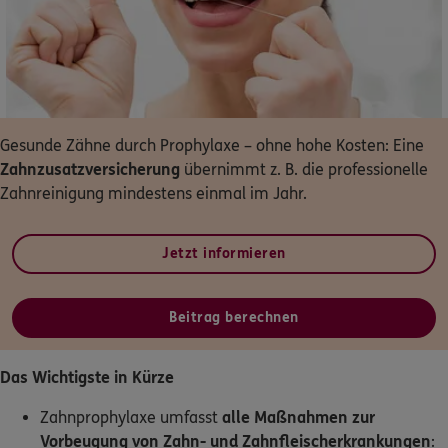
Dann lassen Sie sich helfen.
Service
Gesunde Zähne durch Prophylaxe – ohne hohe Kosten: Eine
Zahnzusatzversicherung
übernimmt z. B. die professionelle
Meine Versicherungen
Zahnreinigung mindestens einmal im Jahr.
Sehen Sie auf einen Blick Ihre Versicherungen bei ERGO,
Jetzt informieren
dem ERGO Rechtsschutz und der DKV.
Zum Kundenportal
Beitrag berechnen
Das Wichtigste in Kürze
Schaden- oder Leistungsfall melden
Zahnprophylaxe umfasst
alle Maßnahmen zur
Bequem online oder telefonisch.
Vorbeugung von Zahn- und Zahnfleischerkrankungen
: