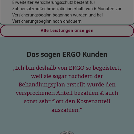
5
/5
ERGO
Erweiterter Versicherungsschutz besteht für
Steffen Ilsanker
Zahnersatzmaßnahmen, die innerhalb von 6 Monaten vor
Versicherungsbeginn begonnen wurden und bei
Am Jakobusweg 13
,
89155
Erbach
(13.0 km)
Versicherungsbeginn noch andauern.
Homepage besuchen
Alle Leistungen anzeigen
ERGO
Sonja Kopp
Ulmer Weg 4/1
,
89185
Hüttisheim
(13.6 km)
Das sagen ERGO Kunden
Homepage besuchen
Ich bin deshalb von ERGO so begeistert,
ERGO
Erika Göttgens
weil sie sogar nachdem der
Turmstr. 29
,
89231
Neu-Ulm
(14.0 km)
Behandlungsplan erstellt wurde den
Homepage besuchen
versprochenen Anteil bezahlen & auch
sonst sehr flott den Kostenanteil
ERGO
Emre Cebisci
auszahlen.
Lausitzerstr. 12
,
89129
Langenau
(14.4 km)
Homepage besuchen