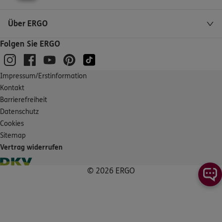
Hauptstr. 72
,
89584
Ehingen (Donau)
(23.4 km)
Über ERGO
Homepage besuchen
Folgen Sie ERGO
ERGO
Max Löbel
Krautweg 15
,
89257
Illertissen
(23.4 km)
Impressum/Erstinformation
Homepage besuchen
Kontakt
Barrierefreiheit
ERGO
Denis Wagner
Datenschutz
Am Anger 10a
,
89257
Illertissen
(23.8 km)
Cookies
Homepage besuchen
Sitemap
Vertrag widerrufen
ERGO
Emre Cebisci
© 2026 ERGO
Große G. 23
,
89168
Niederstotzingen
(23.9 km)
Homepage besuchen
4.8
/5
ERGO