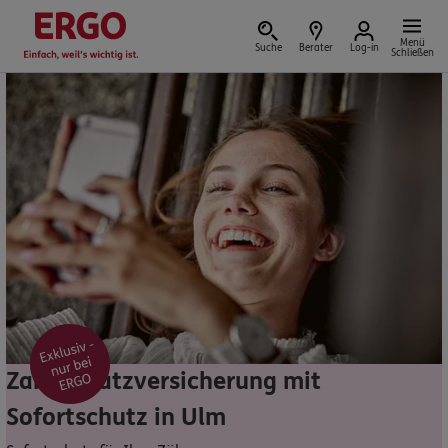
Menü
Suche
Berater
Log-in
Schließen
Versicherung vor Ort
Schaden oder Leistungsfall melden
Bequem online oder telefonisch
Rechnung einreichen
Zahnzusatzversicherung mit
Sofortschutz in Ulm