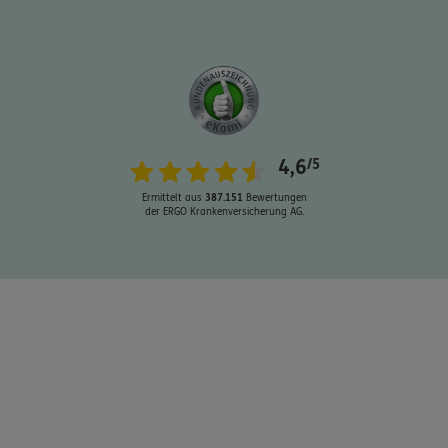
Schaden oder Leistungsfall melden
4,6
/5
Bequem online oder telefonisch
Ermittelt aus
387.151
Bewertungen
der ERGO Krankenversicherung AG.
Rechnung einreichen
Kontakt
Meine Versicherungen