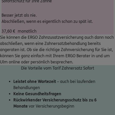
Sofortschutz für Ihre Zähne
Nicht sicher, was Sie benötigen?
Besser jetzt als nie.
Abschließen, wenn es eigentlich schon zu spät ist.
Dann lassen Sie sich helfen.
37,60
€
monatlich
Sie können die ERGO Zahnzusatzversicherung auch dann noch
Bequem online oder telefonisch
abschließen, wenn eine Zahnersatzbehandlung bereits
angeraten ist. Ob sie die richtige Zahnversicherung für Sie ist,
können Sie ganz einfach mit Ihrem ERGO Berater in und um
Service
Ulm online oder persönlich besprechen.
Die Vorteile vom Tarif Zahnersatz Sofort
Leistet ohne Wartezeit
– auch bei laufenden
Meine Versicherungen
Behandlungen
Keine Gesundheitsfragen
Sehen Sie auf einen Blick Ihre Versicherungen bei ERGO,
Rückwirkender Versicherungsschutz bis zu 6
dem ERGO Rechtsschutz und der DKV.
Monate
vor Versicherungsbeginn
Zum Kundenportal