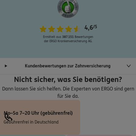
ERGO
Ahmet Cebisci
Lange Str. 73
,
89129
Langenau
(15.3 km)
Homepage besuchen
4,6
/5
ERGO
Michael Eisele
Ermittelt aus
387.151
Bewertungen
der ERGO Krankenversicherung AG.
Haldeweg 9
,
88480
Achstetten
(18.4 km)
Homepage besuchen
Kundenbewertungen zur Zahnversicherung
ERGO
Jürgen Wagner
König-Wilhelm-Str. 36
,
88471
Laupheim
(20.3 km)
Nicht sicher, was Sie benötigen?
Homepage besuchen
Dann lassen Sie sich helfen. Die Experten von ERGO sind gern
für Sie da.
ERGO
Kurt Walter Matthes
Schloßäcker 17
,
88471
Laupheim
(20.4 km)
Mo–Sa 7–20 Uhr (gebührenfrei)
Homepage besuchen
Gebührenfrei in Deutschland
ERGO
Ismayil Aydogan