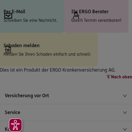
Rabenstraße 3
,
88471
Laupheim
(20.5 km)
Per E-Mail
Ihr ERGO Berater
Homepage besuchen
Schreiben Sie eine Nachricht.
Gleich Termin vereinbaren!
ERGO
Ismayil Aydogan
Rabenstr.3
,
88471
Laupheim
(20.5 km)
Schaden melden
Homepage besuchen
Melden Sie Ihren Schaden einfach und schnell:
ERGO
Kai Wittmann
Dies ist ein Produkt der ERGO Krankenversicherung AG.
Dietenheimer Straße 18a
,
89257
Illertissen
(21.6 km)
Nach oben
Homepage besuchen
Versicherung vor Ort
ERGO
Ralph Böttle
Röntgenstr. 15
,
89584
Ehingen (Donau)
(23.3 km)
Service
Homepage besuchen
Kontakt
ERGO
Mesut Özdemir