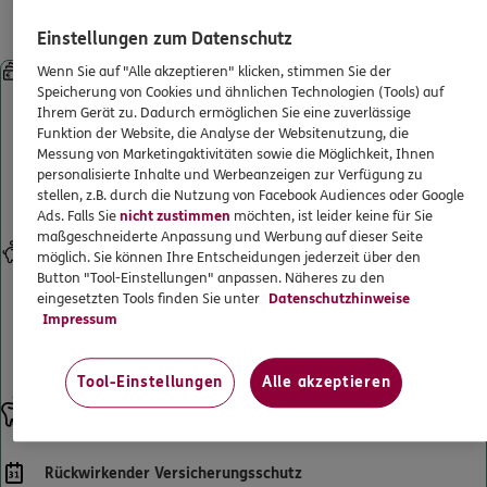
Leistungen für gesetzlich
ERGO Berater finden
ERGO
Thomas Hocks
Krankenversicherte
Einstellungen zum Datenschutz
Kundenportal Log-in
Griesweg 30
,
89160
Dornstadt
(7.5 km)
Sofortleistung bei Kronen, Brücken, implantatgetragenem
Wenn Sie auf "Alle akzeptieren" klicken, stimmen Sie der
Homepage besuchen
Speicherung von Cookies und ähnlichen Technologien (Tools) auf
Zahnersatz und Prothesen
Ihrem Gerät zu. Dadurch ermöglichen Sie eine zuverlässige
Starke Leistungen ab Beginn – ohne Wartezeiten. Selbst wenn
Funktion der Website, die Analyse der Websitenutzung, die
ERGO
Sie schon beim Zahnarzt waren und einen Heil- und Kostenplan
Thomas Hocks
Messung von Marketingaktivitäten sowie die Möglichkeit, Ihnen
haben. Und sogar, wenn die Behandlung schon begonnen hat.
Brahmstr. 18
,
89250
Senden
(9.2 km)
personalisierte Inhalte und Werbeanzeigen zur Verfügung zu
Künftige Zahnersatzbehandlungen sind selbstverständlich
stellen, z.B. durch die Nutzung von Facebook Audiences oder Google
Homepage besuchen
mitversichert.
Ads. Falls Sie
nicht zustimmen
möchten, ist leider keine für Sie
maßgeschneiderte Anpassung und Werbung auf dieser Seite
Eigenanteil senken
ERGO
Daniel Handfest
möglich. Sie können Ihre Entscheidungen jederzeit über den
Verdoppelt den Festzuschuss Ihrer gesetzlichen Krankenkasse
Button "Tool-Einstellungen" anpassen. Näheres zu den
Gartenstr. 28
,
89250
Senden
(9.5 km)
für Zahnersatz bis maximal 100 % der erstattungsfähigen
eingesetzten Tools finden Sie unter
Datenschutzhinweise
Homepage besuchen
Gesamtrechnung. So wird Ihr Eigenanteil an der
Impressum
Zahnarztrechnung deutlich reduziert und sinkt bestenfalls auf 0
€.
ERGO
Arianit Kastrati
Tool-Einstellungen
Alle akzeptieren
Ersatz fehlender Zähne
Hirschweihe 3
,
89250
Senden
(10.7 km)
Der Ersatz fehlender Zähne ist mitversichert.
Homepage besuchen
Rückwirkender Versicherungsschutz