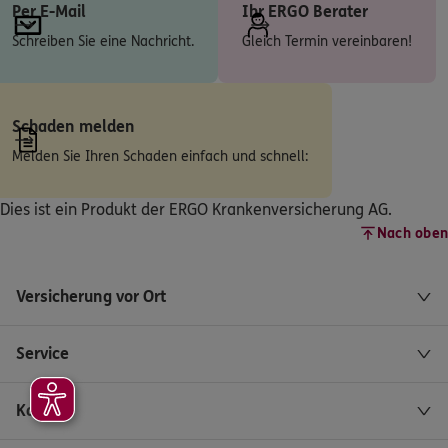
Per E-Mail
Ihr ERGO Berater
ERGO
Filiz Gerceker
Schreiben Sie eine Nachricht.
Gleich Termin vereinbaren!
Asangstr. 84
,
70329
Stuttgart
(6.7 km)
Homepage besuchen
ERGO
Danijel Aljic
Schaden melden
Schozacher Str.32
,
70437
Stuttgart
(6.9 km)
Melden Sie Ihren Schaden einfach und schnell:
Homepage besuchen
Dies ist ein Produkt der ERGO Krankenversicherung AG.
ERGO
Norbert Fogl
Nach oben
Schulze-Delitzsch-Straße 16
,
70565
Stuttgart
(6.9 km)
Versicherung vor Ort
Homepage besuchen
Service
ERGO
Ioannis Anastasiadis
Hauptstr. 64
,
70563
Stuttgart
(7.1 km)
Kontakt
Homepage besuchen