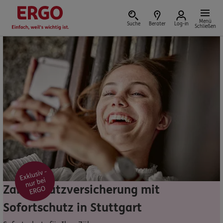
Menü
Suche
Berater
Log-in
Schließen
Versicherung vor Ort
Schaden oder Leistungsfall melden
Bequem online oder telefonisch
Rechnung einreichen
Zahnzusatzversicherung mit
Sofortschutz in Stuttgart