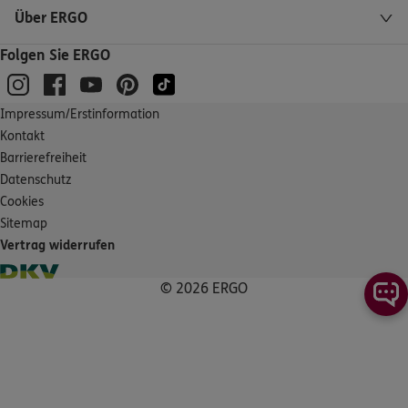
5
/5
ERGO
Über ERGO
Nicole Bauriedl
Folgen Sie ERGO
Hauptstr. 64
,
70563
Stuttgart - Vaihingen
(7.1 km)
Homepage besuchen
Impressum/Erstinformation
5
/5
ERGO
Kontakt
Ralf Wallasch
Barrierefreiheit
Glemsgaustr. 7
,
70499
Stuttgart
(7.1 km)
Datenschutz
Homepage besuchen
Cookies
Sitemap
Vertrag widerrufen
ERGO
Salman Siringül
Mittenfeldstr. 116
,
70499
Stuttgart
(7.4 km)
© 2026 ERGO
Homepage besuchen
ERGO
Fatih Asma
Osterbronnstraße 2A
,
über der BW Bank
70565
Stuttgart