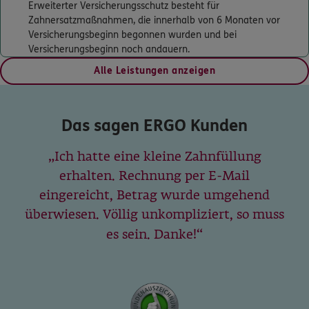
Erweiterter Versicherungsschutz besteht für
5
/5
ERGO
Zahnersatzmaßnahmen, die innerhalb von 6 Monaten vor
Michael Höhenberger
Versicherungsbeginn begonnen wurden und bei
Talstr. 77
,
70188
Stuttgart
(3.2 km)
Versicherungsbeginn noch andauern.
Homepage besuchen
Alle Leistungen anzeigen
4.9
/5
ERGO
Klaus Weingart
Das sagen ERGO Kunden
Franz-Schubert-Str. 37 und 48
,
70195
Stuttgart
(3.9 km)
Ich hatte eine kleine Zahnfüllung
Homepage besuchen
erhalten. Rechnung per E-Mail
eingereicht, Betrag wurde umgehend
4.9
/5
ERGO
überwiesen. Völlig unkompliziert, so muss
Holger Schneider
es sein. Danke!
Schemppstr. 35
,
70619
Stuttgart
(4.6 km)
Homepage besuchen
ERGO
Wolfgang Zygann