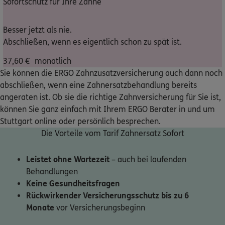
Sofortschutz für Ihre Zähne
Nicht sicher, was Sie benötigen?
Besser jetzt als nie.
Abschließen, wenn es eigentlich schon zu spät ist.
Dann lassen Sie sich helfen.
37,60
€
monatlich
Sie können die ERGO Zahnzusatzversicherung auch dann noch
Bequem online oder telefonisch
abschließen, wenn eine Zahnersatzbehandlung bereits
angeraten ist. Ob sie die richtige Zahnversicherung für Sie ist,
können Sie ganz einfach mit Ihrem ERGO Berater in und um
Service
Stuttgart online oder persönlich besprechen.
Die Vorteile vom Tarif Zahnersatz Sofort
Leistet ohne Wartezeit
– auch bei laufenden
Meine Versicherungen
Behandlungen
Keine Gesundheitsfragen
Sehen Sie auf einen Blick Ihre Versicherungen bei ERGO,
Rückwirkender Versicherungsschutz bis zu 6
dem ERGO Rechtsschutz und der DKV.
Monate
vor Versicherungsbeginn
Zum Kundenportal