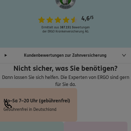
Frankfurter Str. 8
,
70376
Stuttgart
(4.9 km)
Homepage besuchen
4,6
/5
4.7
/5
ERGO
Ermittelt aus
387.151
Bewertungen
Günter Ripberger
der ERGO Krankenversicherung AG.
Riederstraße 33c
,
70619
Stuttgart-Lederberg
(5.1 km)
Homepage besuchen
Kundenbewertungen zur Zahnversicherung
4.9
/5
ERGO
Nicht sicher, was Sie benötigen?
Alexandra Lorenz
Dann lassen Sie sich helfen. Die Experten von ERGO sind gern
Widmaierstr. 110
,
70567
Stuttgart
(5.6 km)
für Sie da.
Homepage besuchen
Mo–Sa 7–20 Uhr (gebührenfrei)
ERGO
Jolante Münchinger
Gebührenfrei in Deutschland
Widmaierstr. 110
,
70567
Stuttgart
(5.6 km)
Homepage besuchen