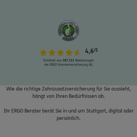
Schaden oder Leistungsfall melden
4,6
/5
Bequem online oder telefonisch
Ermittelt aus
387.151
Bewertungen
der ERGO Krankenversicherung AG.
Rechnung einreichen
Wie die richtige Zahnzusatzversicherung für Sie aussieht,
Kontakt
hängt von Ihren Bedürfnissen ab.
Ihr ERGO Berater berät Sie in und um Stuttgart, digital oder
persönlich.
Meine Versicherungen