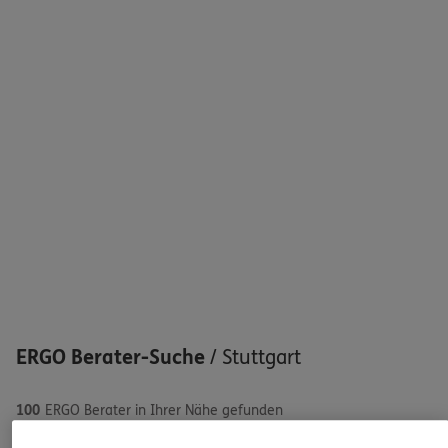
Sehen Sie auf einen Blick Ihre Versicherungen bei ERGO,
dem ERGO Rechtsschutz und der DKV.
Zum Kundenportal
Schaden oder Leistungsfall melden
Bequem online oder telefonisch
Rechnung einreichen
ERGO Berater-Suche
/
Stuttgart
100
ERGO Berater in Ihrer Nähe gefunden