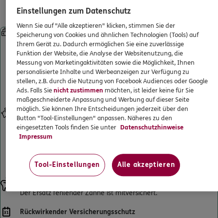
Leistungen für gesetzlich
ERGO
Regionaldirektion Stuttgart
ERGO Berater finden
Einstellungen zum Datenschutz
Krankenversicherte
Lange Str. 9
,
70173
Stuttgart
(0.8 km)
Kundenportal Log-in
Wenn Sie auf "Alle akzeptieren" klicken, stimmen Sie der
Sofortleistung bei Kronen, Brücken, implantatgetragenem
Homepage besuchen
Speicherung von Cookies und ähnlichen Technologien (Tools) auf
Zahnersatz und Prothesen
Ihrem Gerät zu. Dadurch ermöglichen Sie eine zuverlässige
Starke Leistungen ab Beginn – ohne Wartezeiten. Selbst wenn
Funktion der Website, die Analyse der Websitenutzung, die
4.9
/5
ERGO
Sie schon beim Zahnarzt waren und einen Heil- und Kostenplan
Messung von Marketingaktivitäten sowie die Möglichkeit, Ihnen
Mario Pietsch
personalisierte Inhalte und Werbeanzeigen zur Verfügung zu
haben. Und sogar, wenn die Behandlung schon begonnen hat.
stellen, z.B. durch die Nutzung von Facebook Audiences oder Google
Künftige Zahnersatzbehandlungen sind selbstverständlich
Alte Weinsteige 40
,
70180
Stuttgart
(1.5 km)
Ads. Falls Sie
nicht zustimmen
möchten, ist leider keine für Sie
mitversichert.
Homepage besuchen
maßgeschneiderte Anpassung und Werbung auf dieser Seite
möglich. Sie können Ihre Entscheidungen jederzeit über den
Eigenanteil senken
Button "Tool-Einstellungen" anpassen. Näheres zu den
ERGO
Robert Novak
Verdoppelt den Festzuschuss Ihrer gesetzlichen Krankenkasse
eingesetzten Tools finden Sie unter
Datenschutzhinweise
für Zahnersatz bis maximal 100 % der erstattungsfähigen
Schwabstr.130
,
1. OG
70176
Stuttgart
(2.1 km)
Impressum
Gesamtrechnung. So wird Ihr Eigenanteil an der
Homepage besuchen
Zahnarztrechnung deutlich reduziert und sinkt bestenfalls auf 0
€.
Tool-Einstellungen
Alle akzeptieren
ERGO
Achim Lesnisse
Ersatz fehlender Zähne
Reinsburgstr. 208 B
,
70197
Stuttgart
(2.5 km)
Der Ersatz fehlender Zähne ist mitversichert.
Homepage besuchen
Rückwirkender Versicherungsschutz