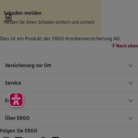
Ackerstr. 14
,
68169
Mannheim
(2.5 km)
Schaden melden
Homepage besuchen
Melden Sie Ihren Schaden einfach und schnell:
ERGO
Majid Arab
Dies ist ein Produkt der ERGO Krankenversicherung AG.
Hohenzollernstr. 53
,
67063
Ludwigshafen am
Nach oben
Rhein
(3.0 km)
Homepage besuchen
Versicherung vor Ort
ERGO
Tobias Ehmann
Service
Hohenzollernstr. 53
,
67063
Ludwigshafen am
Rhein
(3.0 km)
Kontakt
Homepage besuchen
Über ERGO
ERGO
Athanasios Giannopoulos
Folgen Sie ERGO
Hohenzollernstr. 53
,
67063
Ludwigshafen am
Rhein