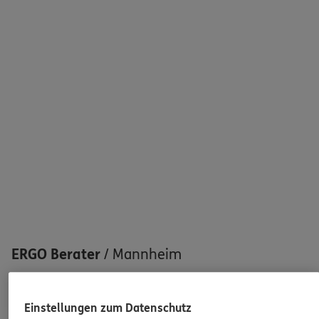
Sehen Sie auf einen Blick Ihre Versicherungen bei ERGO,
dem ERGO Rechtsschutz und der DKV.
Zum Kundenportal
Schaden oder Leistungsfall melden
Bequem online oder telefonisch
Rechnung einreichen
ERGO Berater
/
Mannheim
100
ERGO Berater in Ihrer Nähe gefunden
Einstellungen zum Datenschutz