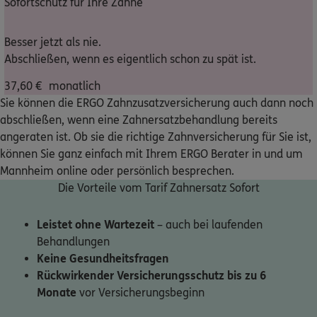
Sofortschutz für Ihre Zähne
Nicht sicher, was Sie benötigen?
Besser jetzt als nie.
Abschließen, wenn es eigentlich schon zu spät ist.
Dann lassen Sie sich helfen.
37,60
€
monatlich
Sie können die ERGO Zahnzusatzversicherung auch dann noch
Bequem online oder telefonisch
abschließen, wenn eine Zahnersatzbehandlung bereits
angeraten ist. Ob sie die richtige Zahnversicherung für Sie ist,
können Sie ganz einfach mit Ihrem ERGO Berater in und um
Service
Mannheim online oder persönlich besprechen.
Die Vorteile vom Tarif Zahnersatz Sofort
Leistet ohne Wartezeit
– auch bei laufenden
Meine Versicherungen
Behandlungen
Keine Gesundheitsfragen
Sehen Sie auf einen Blick Ihre Versicherungen bei ERGO,
Rückwirkender Versicherungsschutz bis zu 6
dem ERGO Rechtsschutz und der DKV.
Monate
vor Versicherungsbeginn
Zum Kundenportal