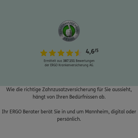
Schaden oder Leistungsfall melden
4,6
/5
Bequem online oder telefonisch
Ermittelt aus
387.151
Bewertungen
der ERGO Krankenversicherung AG.
Rechnung einreichen
Wie die richtige Zahnzusatzversicherung für Sie aussieht,
Kontakt
hängt von Ihren Bedürfnissen ab.
Ihr ERGO Berater berät Sie in und um Mannheim, digital oder
persönlich.
Meine Versicherungen