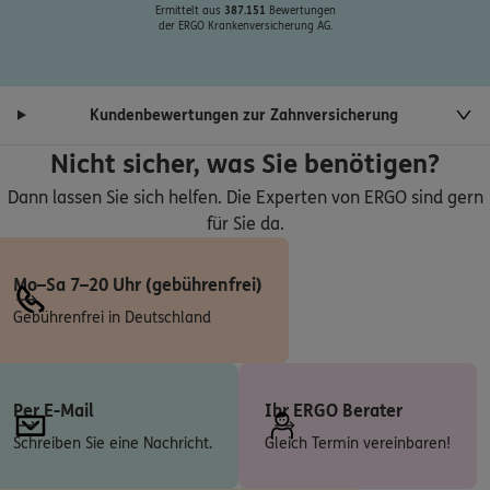
Ermittelt aus
387.151
Bewertungen
4.7
/5
DKV
der ERGO Krankenversicherung AG.
Andreas Heim
Mundenheimer Str. 147
,
67061
Ludwigshafen am
Rhein
Kundenbewertungen zur Zahnversicherung
(1.5 km)
Homepage besuchen
Nicht sicher, was Sie benötigen?
Dann lassen Sie sich helfen. Die Experten von ERGO sind gern
ERGO
Majid Tabesh
für Sie da.
Georg-Lechleiter-Platz 9
,
68165
Mannheim
(1.5 km)
Mo–Sa 7–20 Uhr (gebührenfrei)
Homepage besuchen
Gebührenfrei in Deutschland
5
/5
ERGO
Tim Essmann
Augustaanlage 26
,
68165
Mannheim
(1.6 km)
Per E-Mail
Ihr ERGO Berater
Homepage besuchen
Schreiben Sie eine Nachricht.
Gleich Termin vereinbaren!
ERGO
James Jimmy Mutua