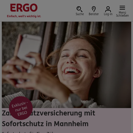
Menü
Suche
Berater
Log-in
Schließen
Versicherung vor Ort
Schaden oder Leistungsfall melden
Bequem online oder telefonisch
Rechnung einreichen
Zahnzusatzversicherung mit
Sofortschutz in Mannheim