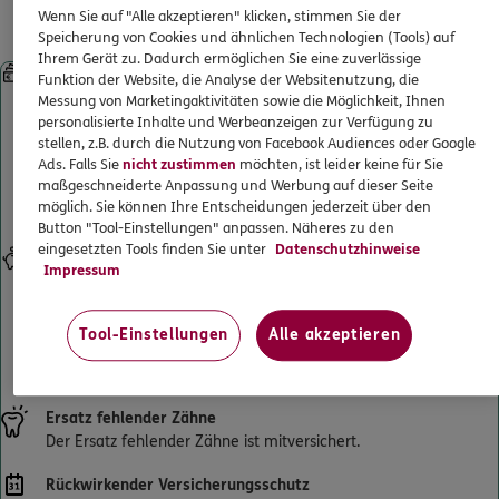
Leistungen für gesetzlich
ERGO
Viktor Cukaj
Wenn Sie auf "Alle akzeptieren" klicken, stimmen Sie der
ERGO Berater finden
Krankenversicherte
Speicherung von Cookies und ähnlichen Technologien (Tools) auf
Rheindammstr.27
,
68163
Mannheim
(0.7 km)
Kundenportal Log-in
Ihrem Gerät zu. Dadurch ermöglichen Sie eine zuverlässige
Sofortleistung bei Kronen, Brücken, implantatgetragenem
Homepage besuchen
Funktion der Website, die Analyse der Websitenutzung, die
Zahnersatz und Prothesen
Messung von Marketingaktivitäten sowie die Möglichkeit, Ihnen
Starke Leistungen ab Beginn – ohne Wartezeiten. Selbst wenn
personalisierte Inhalte und Werbeanzeigen zur Verfügung zu
ERGO
Bujar Fetaj
Sie schon beim Zahnarzt waren und einen Heil- und Kostenplan
stellen, z.B. durch die Nutzung von Facebook Audiences oder Google
Ads. Falls Sie
nicht zustimmen
möchten, ist leider keine für Sie
haben. Und sogar, wenn die Behandlung schon begonnen hat.
Rheindammstr. 27
,
68163
Mannheim
(0.7 km)
maßgeschneiderte Anpassung und Werbung auf dieser Seite
Künftige Zahnersatzbehandlungen sind selbstverständlich
Homepage besuchen
möglich. Sie können Ihre Entscheidungen jederzeit über den
mitversichert.
Button "Tool-Einstellungen" anpassen. Näheres zu den
eingesetzten Tools finden Sie unter
Datenschutzhinweise
DKV
Yannic Schindler
Eigenanteil senken
Impressum
Verdoppelt den Festzuschuss Ihrer gesetzlichen Krankenkasse
Bellenstraße 33
,
68163
Mannheim
(0.9 km)
für Zahnersatz bis maximal 100 % der erstattungsfähigen
Homepage besuchen
Gesamtrechnung. So wird Ihr Eigenanteil an der
Tool-Einstellungen
Alle akzeptieren
Zahnarztrechnung deutlich reduziert und sinkt bestenfalls auf 0
€.
ERGO
Ronghai Huang
Windeckstr. 42
,
68163
Mannheim
(1.1 km)
Ersatz fehlender Zähne
Homepage besuchen
Der Ersatz fehlender Zähne ist mitversichert.
Rückwirkender Versicherungsschutz
ERGO