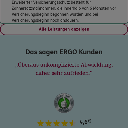
Yaser Sener
Erweiterter Versicherungsschutz besteht für
Q1, 8
,
68161
Mannheim
(1.1 km)
Zahnersatzmaßnahmen, die innerhalb von 6 Monaten vor
Versicherungsbeginn begonnen wurden und bei
Homepage besuchen
Versicherungsbeginn noch andauern.
Alle Leistungen anzeigen
ERGO
Sinan Yollu
Q 1, 8
,
68161
Mannheim
(1.1 km)
Homepage besuchen
Das sagen ERGO Kunden
ERGO
Mirhan Yollu
Überaus unkomplizierte Abwicklung,
Q1 8
,
68161
Mannheim
(1.1 km)
daher sehr zufrieden.
Homepage besuchen
5
/5
ERGO
Merkan Citir
Georg-Lechleiter-Platz 9
,
68165
Mannheim
(1.5 km)
Homepage besuchen
4,6
/5