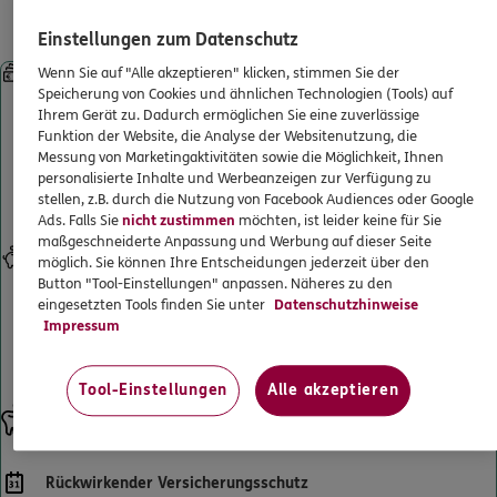
Leistungen für gesetzlich
5
/5
DKV
ERGO Berater finden
Krankenversicherte
Tim Lipps
Einstellungen zum Datenschutz
Kundenportal Log-in
Gerichtsstr 25
,
58097
Hagen
(1.8 km)
Sofortleistung bei Kronen, Brücken, implantatgetragenem
Wenn Sie auf "Alle akzeptieren" klicken, stimmen Sie der
Speicherung von Cookies und ähnlichen Technologien (Tools) auf
Zahnersatz und Prothesen
Homepage besuchen
Ihrem Gerät zu. Dadurch ermöglichen Sie eine zuverlässige
Starke Leistungen ab Beginn – ohne Wartezeiten. Selbst wenn
Funktion der Website, die Analyse der Websitenutzung, die
Sie schon beim Zahnarzt waren und einen Heil- und Kostenplan
ERGO
Dominik Spohr
Messung von Marketingaktivitäten sowie die Möglichkeit, Ihnen
haben. Und sogar, wenn die Behandlung schon begonnen hat.
personalisierte Inhalte und Werbeanzeigen zur Verfügung zu
Künftige Zahnersatzbehandlungen sind selbstverständlich
Gerichtsstr. 25
,
58097
Hagen
(1.8 km)
stellen, z.B. durch die Nutzung von Facebook Audiences oder Google
mitversichert.
Homepage besuchen
Ads. Falls Sie
nicht zustimmen
möchten, ist leider keine für Sie
maßgeschneiderte Anpassung und Werbung auf dieser Seite
Eigenanteil senken
möglich. Sie können Ihre Entscheidungen jederzeit über den
ERGO
Markus Macioch
Verdoppelt den Festzuschuss Ihrer gesetzlichen Krankenkasse
Button "Tool-Einstellungen" anpassen. Näheres zu den
für Zahnersatz bis maximal 100 % der erstattungsfähigen
eingesetzten Tools finden Sie unter
Datenschutzhinweise
Lützowstr. 73
,
58095
Hagen
(1.9 km)
Gesamtrechnung. So wird Ihr Eigenanteil an der
Impressum
Homepage besuchen
Zahnarztrechnung deutlich reduziert und sinkt bestenfalls auf 0
€.
Tool-Einstellungen
Alle akzeptieren
ERGO
Rafael Rajski
Ersatz fehlender Zähne
Fritz-Reuter-Str. 29
,
58099
Hagen
(2.5 km)
Der Ersatz fehlender Zähne ist mitversichert.
Homepage besuchen
Rückwirkender Versicherungsschutz