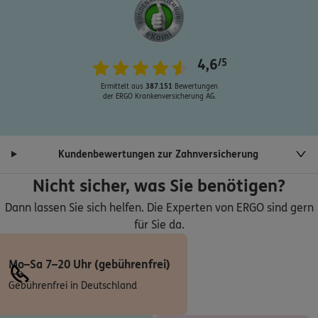
ERGO
Manuel Hoffmann
Marktgasse 4-6
,
erste Etage
58313
Herdecke
4,6
/5
(4.7 km)
Homepage besuchen
Ermittelt aus
387.151
Bewertungen
der ERGO Krankenversicherung AG.
ERGO
Amadeus Stern
Marktgasse 4-6
,
58313
Herdecke
(4.7 km)
Kundenbewertungen zur Zahnversicherung
Homepage besuchen
Nicht sicher, was Sie benötigen?
ERGO
Till Wilhelms zu Bickern
Dann lassen Sie sich helfen. Die Experten von ERGO sind gern
Marktgasse 4-6
,
58313
Herdecke
(4.7 km)
für Sie da.
Homepage besuchen
Mo–Sa 7–20 Uhr (gebührenfrei)
ERGO
Fabian Pachler
Gebührenfrei in Deutschland
Marktgasse 4-6
,
58313
Herdecke
(7.4 km)
Homepage besuchen