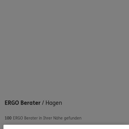
Sehen Sie auf einen Blick Ihre Versicherungen bei ERGO,
dem ERGO Rechtsschutz und der DKV.
Zum Kundenportal
Schaden oder Leistungsfall melden
Bequem online oder telefonisch
Rechnung einreichen
ERGO Berater
/
Hagen
100
ERGO Berater in Ihrer Nähe gefunden