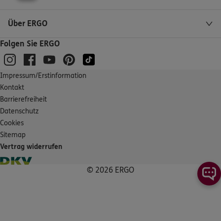
ERGO
Thorsten Haake
Über ERGO
Markusstr. 34
,
44265
Dortmund
(7.8 km)
Homepage besuchen
Folgen Sie ERGO
ERGO
Anja van Heyningen
Impressum/Erstinformation
Markusstr. 34
,
44265
Dortmund
(7.8 km)
Kontakt
Homepage besuchen
Barrierefreiheit
Datenschutz
ERGO
Arthur Axmann
Cookies
Sitemap
Großer Markt 3
,
58285
Gevelsberg
(9.4 km)
Vertrag widerrufen
Homepage besuchen
© 2026 ERGO
ERGO
Reinhard Kunz
Großer Markt 3
,
58285
Gevelsberg
(9.4 km)
Homepage besuchen