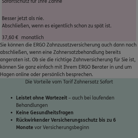
Sofortschutz für Ihre Zähne
Nicht sicher, was Sie benötigen?
Besser jetzt als nie.
Abschließen, wenn es eigentlich schon zu spät ist.
Dann lassen Sie sich helfen.
37,60
€
monatlich
Sie können die ERGO Zahnzusatzversicherung auch dann noch
Bequem online oder telefonisch
abschließen, wenn eine Zahnersatzbehandlung bereits
angeraten ist. Ob sie die richtige Zahnversicherung für Sie ist,
können Sie ganz einfach mit Ihrem ERGO Berater in und um
Service
Hagen online oder persönlich besprechen.
Die Vorteile vom Tarif Zahnersatz Sofort
Leistet ohne Wartezeit
– auch bei laufenden
Meine Versicherungen
Behandlungen
Keine Gesundheitsfragen
Sehen Sie auf einen Blick Ihre Versicherungen bei ERGO,
Rückwirkender Versicherungsschutz bis zu 6
dem ERGO Rechtsschutz und der DKV.
Monate
vor Versicherungsbeginn
Zum Kundenportal