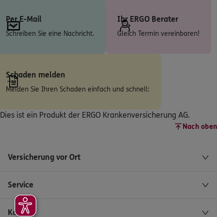
Per E-Mail
Ihr ERGO Berater
ERGO
Amadeus Stern
Schreiben Sie eine Nachricht.
Gleich Termin vereinbaren!
Weg am Eckenkamp 1
,
58313
Herdecke
(7.4 km)
Homepage besuchen
ERGO
Schaden melden
Manuela Stern
Weg am Eckenkamp 1
,
58313
Herdecke
(7.4 km)
Melden Sie Ihren Schaden einfach und schnell:
Homepage besuchen
Dies ist ein Produkt der ERGO Krankenversicherung AG.
ERGO
Nick Hüsecken
Nach oben
Freiheitstr. 30
,
58119
Hagen
(7.7 km)
Homepage besuchen
Versicherung vor Ort
ERGO
Fabian Pachler
Service
Markusstr. 24
,
44265
Dortmund
(7.7 km)
Homepage besuchen
Kontakt