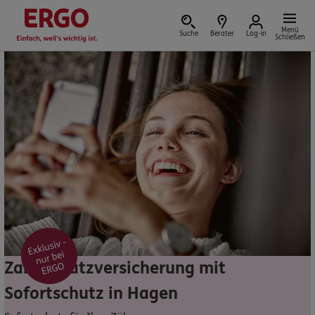
Menü
Suche
Berater
Log-in
Schließen
Versicherung vor Ort
Schaden oder Leistungsfall melden
Bequem online oder telefonisch
Rechnung einreichen
Zahnzusatzversicherung mit
Sofortschutz in Hagen