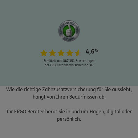
Schaden oder Leistungsfall melden
4,6
/5
Bequem online oder telefonisch
Ermittelt aus
387.151
Bewertungen
der ERGO Krankenversicherung AG.
Rechnung einreichen
Wie die richtige Zahnzusatzversicherung für Sie aussieht,
Kontakt
hängt von Ihren Bedürfnissen ab.
Ihr ERGO Berater berät Sie in und um Hagen, digital oder
persönlich.
Meine Versicherungen