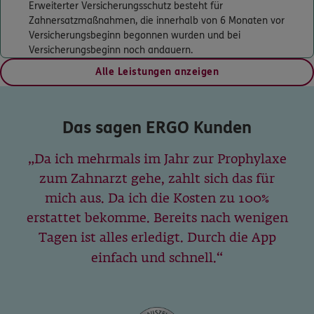
Erweiterter Versicherungsschutz besteht für
5
/5
ERGO
Zahnersatzmaßnahmen, die innerhalb von 6 Monaten vor
André Steffen
Versicherungsbeginn begonnen wurden und bei
Selbecker Str. 166a
,
58091
Hagen
(2.7 km)
Versicherungsbeginn noch andauern.
Homepage besuchen
Alle Leistungen anzeigen
5
/5
ERGO
Benyamin Raeissinia
Das sagen ERGO Kunden
Tillmannsstr. 1
,
58135
Hagen
(2.8 km)
Homepage besuchen
Da ich mehrmals im Jahr zur Prophylaxe
zum Zahnarzt gehe, zahlt sich das für
ERGO
Nawar Matloub
mich aus. Da ich die Kosten zu 100%
Bolohstr. 52
,
58093
Hagen
(3.4 km)
erstattet bekomme. Bereits nach wenigen
Homepage besuchen
Tagen ist alles erledigt. Durch die App
einfach und schnell.
ERGO
Sina Schielke
Koenenstr. 10
,
58313
Herdecke
(4.4 km)
Homepage besuchen