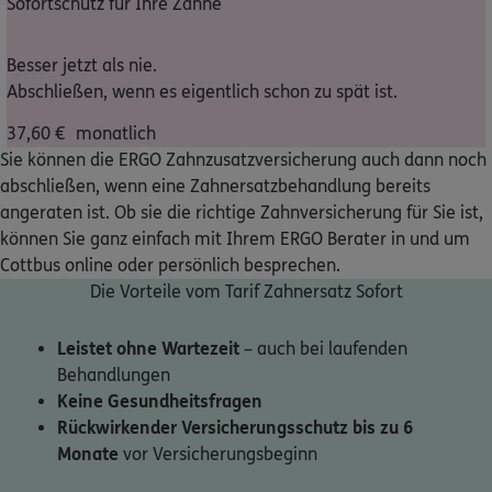
Sofortschutz für Ihre Zähne
Nicht sicher, was Sie benötigen?
Besser jetzt als nie.
Abschließen, wenn es eigentlich schon zu spät ist.
Dann lassen Sie sich helfen.
37,60
€
monatlich
Sie können die ERGO Zahnzusatzversicherung auch dann noch
Bequem online oder telefonisch
abschließen, wenn eine Zahnersatzbehandlung bereits
angeraten ist. Ob sie die richtige Zahnversicherung für Sie ist,
können Sie ganz einfach mit Ihrem ERGO Berater in und um
Service
Cottbus online oder persönlich besprechen.
Die Vorteile vom Tarif Zahnersatz Sofort
Leistet ohne Wartezeit
– auch bei laufenden
Meine Versicherungen
Behandlungen
Keine Gesundheitsfragen
Sehen Sie auf einen Blick Ihre Versicherungen bei ERGO,
Rückwirkender Versicherungsschutz bis zu 6
dem ERGO Rechtsschutz und der DKV.
Monate
vor Versicherungsbeginn
Zum Kundenportal