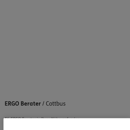
Sehen Sie auf einen Blick Ihre Versicherungen bei ERGO,
dem ERGO Rechtsschutz und der DKV.
Zum Kundenportal
Schaden oder Leistungsfall melden
Bequem online oder telefonisch
Rechnung einreichen
ERGO Berater
/
Cottbus
64
ERGO Berater in Ihrer Nähe gefunden