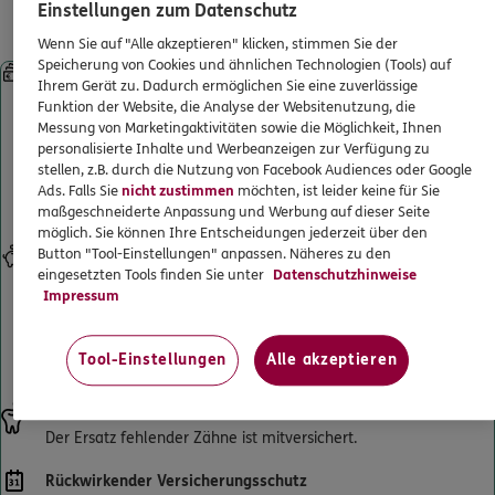
Leistungen für gesetzlich
Einstellungen zum Datenschutz
ERGO
Daniel Jacobs
ERGO Berater finden
Krankenversicherte
Wenn Sie auf "Alle akzeptieren" klicken, stimmen Sie der
Adolph-Kolping-Str. 10
,
03046
Cottbus
(0.5 km)
Kundenportal Log-in
Speicherung von Cookies und ähnlichen Technologien (Tools) auf
Sofortleistung bei Kronen, Brücken, implantatgetragenem
Homepage besuchen
Ihrem Gerät zu. Dadurch ermöglichen Sie eine zuverlässige
Zahnersatz und Prothesen
Funktion der Website, die Analyse der Websitenutzung, die
Starke Leistungen ab Beginn – ohne Wartezeiten. Selbst wenn
Messung von Marketingaktivitäten sowie die Möglichkeit, Ihnen
ERGO
Angelo Jentsch
Sie schon beim Zahnarzt waren und einen Heil- und Kostenplan
personalisierte Inhalte und Werbeanzeigen zur Verfügung zu
haben. Und sogar, wenn die Behandlung schon begonnen hat.
Straße der Jugend 98
,
03046
Cottbus
(0.5 km)
stellen, z.B. durch die Nutzung von Facebook Audiences oder Google
Künftige Zahnersatzbehandlungen sind selbstverständlich
Ads. Falls Sie
nicht zustimmen
möchten, ist leider keine für Sie
Homepage besuchen
mitversichert.
maßgeschneiderte Anpassung und Werbung auf dieser Seite
möglich. Sie können Ihre Entscheidungen jederzeit über den
ERGO
Tino Wiek
Button "Tool-Einstellungen" anpassen. Näheres zu den
Eigenanteil senken
eingesetzten Tools finden Sie unter
Datenschutzhinweise
Verdoppelt den Festzuschuss Ihrer gesetzlichen Krankenkasse
Adolph-Kolping-Str. 10
,
03046
Cottbus
(0.5 km)
Impressum
für Zahnersatz bis maximal 100 % der erstattungsfähigen
Homepage besuchen
Gesamtrechnung. So wird Ihr Eigenanteil an der
Zahnarztrechnung deutlich reduziert und sinkt bestenfalls auf 0
Tool-Einstellungen
Alle akzeptieren
€.
ERGO
Marcel Schaarschmidt
Taubenstraße 31.
,
Erdgeschoss
03046
Cottbus
Ersatz fehlender Zähne
(0.6 km)
Der Ersatz fehlender Zähne ist mitversichert.
Homepage besuchen
Rückwirkender Versicherungsschutz