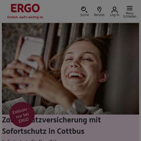
Menü
Suche
Berater
Log-in
Schließen
Versicherung vor Ort
Schaden oder Leistungsfall melden
Bequem online oder telefonisch
Rechnung einreichen
Zahnzusatzversicherung mit
Sofortschutz in Cottbus