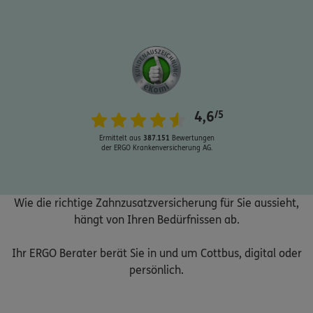
Schaden oder Leistungsfall melden
4,6
/5
Bequem online oder telefonisch
Ermittelt aus
387.151
Bewertungen
der ERGO Krankenversicherung AG.
Rechnung einreichen
Wie die richtige Zahnzusatzversicherung für Sie aussieht,
Kontakt
hängt von Ihren Bedürfnissen ab.
Ihr ERGO Berater berät Sie in und um Cottbus, digital oder
persönlich.
Meine Versicherungen