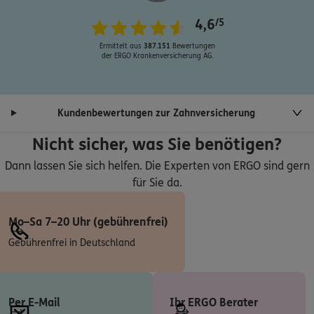
Roland Breitenfeld
Parzellenstr. 21
,
03050
Cottbus
(0.9 km)
4,6
/5
Homepage besuchen
Ermittelt aus
387.151
Bewertungen
der ERGO Krankenversicherung AG.
ERGO
Frank Bernhard
Am Doll 4,
,
ggü. Shell & Warmbad
03042
Cottbus
(1.8 km)
Kundenbewertungen zur Zahnversicherung
Homepage besuchen
Nicht sicher, was Sie benötigen?
ERGO
Dann lassen Sie sich helfen. Die Experten von ERGO sind gern
Julie Tröster
für Sie da.
Am Doll 4 (ggü. Shell)
,
03042
Cottbus
(1.8 km)
Homepage besuchen
Mo–Sa 7–20 Uhr (gebührenfrei)
5
/5
ERGO
Gebührenfrei in Deutschland
Michael Tröster
Am Doll 4, ggü Shell & Warmbad
,
03042
Cottbus
(1.8 km)
Per E-Mail
Ihr ERGO Berater
Homepage besuchen