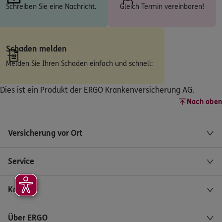
Schreiben Sie eine Nachricht.
Gleich Termin vereinbaren!
ERGO
Jörg Stierand
Straße der Jugend 33
,
03050
Cottbus
(1.8 km)
Homepage besuchen
Schaden melden
Melden Sie Ihren Schaden einfach und schnell:
5
/5
ERGO
Jörg Erhard Drath
Dies ist ein Produkt der ERGO Krankenversicherung AG.
Am Seegraben 4
,
1.Stock
03051
Cottbus
(3.5 km)
Nach oben
Homepage besuchen
Versicherung vor Ort
ERGO
Dirk Gebauer
Am Seegraben 4
,
03051
Cottbus
(3.5 km)
Service
Homepage besuchen
Kontakt
ERGO
Ingo Frisch
Spreestr. 32
,
03051
Cottbus
(3.8 km)
Über ERGO
Homepage besuchen