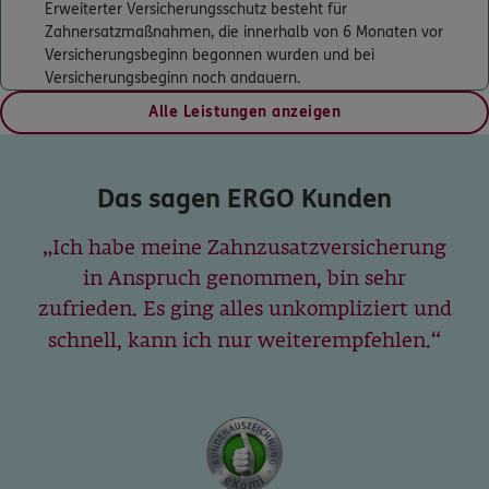
Erweiterter Versicherungsschutz besteht für
ERGO
Christian Groba
Zahnersatzmaßnahmen, die innerhalb von 6 Monaten vor
Räschener Str. 29
,
03048
Cottbus
(0.7 km)
Versicherungsbeginn begonnen wurden und bei
Homepage besuchen
Versicherungsbeginn noch andauern.
Alle Leistungen anzeigen
ERGO
Stefan Jarolimek
Drebkauer Str. 8
,
03050
Cottbus
(0.8 km)
Das sagen ERGO Kunden
Homepage besuchen
Ich habe meine Zahnzusatzversicherung
ERGO
Matthias Jurtz
in Anspruch genommen, bin sehr
Finsterwalder Str. 45 b
,
03048
Cottbus
(0.7 km)
zufrieden. Es ging alles unkompliziert und
Homepage besuchen
schnell, kann ich nur weiterempfehlen.
ERGO
Silvia Linde
Finsterwalder Str. 45 B
,
03048
Cottbus
(0.7 km)
Homepage besuchen
ERGO