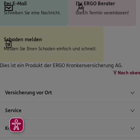
Per E-Mail
Ihr ERGO Berater
5
/5
ERGO
Schreiben Sie eine Nachricht.
Gleich Termin vereinbaren!
Marc Schmidt
Waller Ring 77
,
28219
Bremen
(3.6 km)
Homepage besuchen
Schaden melden
Melden Sie Ihren Schaden einfach und schnell:
ERGO
Yazin Salah Khaleel
Neidenburger Str. 25
,
28207
Bremen
(4.9 km)
Dies ist ein Produkt der ERGO Krankenversicherung AG.
Homepage besuchen
Nach oben
ERGO
Nasrat Haji Rasho Rasho
Versicherung vor Ort
Neidenburger str. 25
,
28207
Bremen
(4.9 km)
Homepage besuchen
Service
ERGO
Ralph Schröder
An der Grenzpappel 41
,
28207
Bremen
(5.6 km)
Kontakt
Homepage besuchen