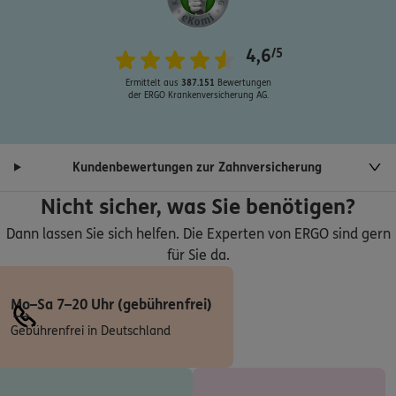
ERGO
Kristian Scholz
4,6
/5
Wachmannstraße 3
,
28209
Bremen
(2.4 km)
Ermittelt aus
387.151
Bewertungen
Homepage besuchen
der ERGO Krankenversicherung AG.
ERGO
Mike Uhde
Wachmannstr. 3
,
28209
Bremen
(2.4 km)
Kundenbewertungen zur Zahnversicherung
Homepage besuchen
Nicht sicher, was Sie benötigen?
ERGO
Dann lassen Sie sich helfen. Die Experten von ERGO sind gern
Baris Coban
für Sie da.
Hohe Str. 22 a
,
27798
Hude
(3.6 km)
Homepage besuchen
Mo–Sa 7–20 Uhr (gebührenfrei)
ERGO
Mario Gundelach
Gebührenfrei in Deutschland
Waller Ring 77
,
28219
Bremen
(3.6 km)
Homepage besuchen