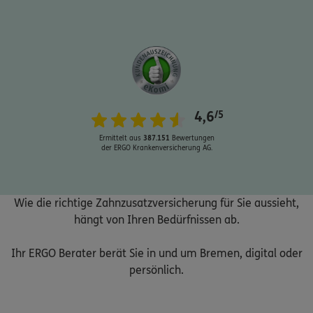
Schaden oder Leistungsfall melden
4,6
/5
Bequem online oder telefonisch
Ermittelt aus
387.151
Bewertungen
der ERGO Krankenversicherung AG.
Rechnung einreichen
Wie die richtige Zahnzusatzversicherung für Sie aussieht,
Kontakt
hängt von Ihren Bedürfnissen ab.
Ihr ERGO Berater berät Sie in und um Bremen, digital oder
persönlich.
Meine Versicherungen