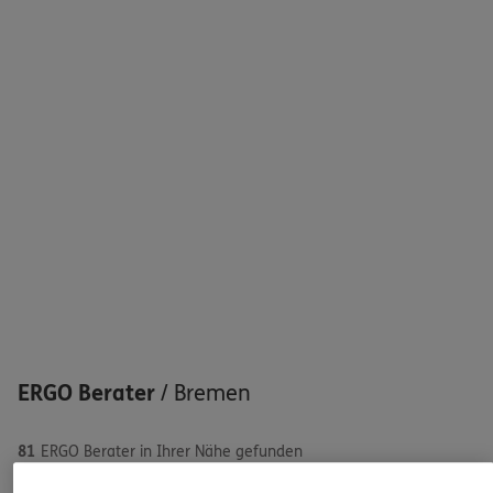
Sehen Sie auf einen Blick Ihre Versicherungen bei ERGO,
dem ERGO Rechtsschutz und der DKV.
Zum Kundenportal
Schaden oder Leistungsfall melden
Bequem online oder telefonisch
Rechnung einreichen
ERGO Berater
/
Bremen
81
ERGO Berater in Ihrer Nähe gefunden