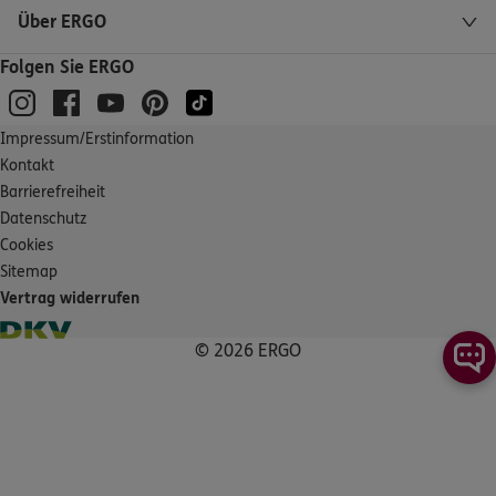
Über ERGO
5
/5
ERGO
Nils Hüdepohl
Folgen Sie ERGO
An der Beeke 22
,
zweiter Stock
28844
Weyhe
(8.9 km)
Impressum/Erstinformation
Homepage besuchen
Kontakt
Barrierefreiheit
ERGO
Ralf Lohmann
Datenschutz
Lange Streifen 5
,
28357
Bremen
(9.3 km)
Cookies
Homepage besuchen
Sitemap
Vertrag widerrufen
5
/5
ERGO
Nils Hüdepohl
© 2026 ERGO
Bahnhofstr. 27
,
28844
Weyhe
(10.2 km)
Homepage besuchen
ERGO
Joshua Yinka Alabi