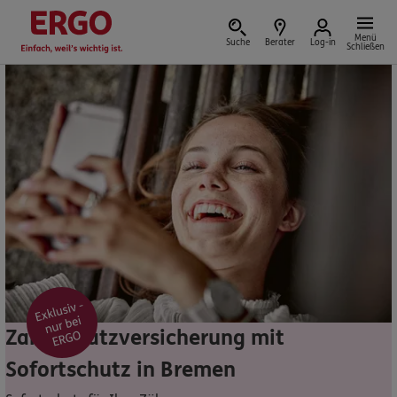
Menü
Suche
Berater
Log-in
Schließen
Versicherung vor Ort
Schaden oder Leistungsfall melden
Bequem online oder telefonisch
Rechnung einreichen
Zahnzusatzversicherung mit
Sofortschutz in Bremen