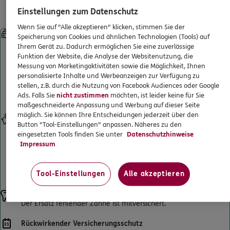
Leistungen für gesetzlich
ERGO
Dipl.-Oec. Michael George & Dr.
ERGO Berater finden
Einstellungen zum Datenschutz
Krankenversicherte
Karsten Bahnson
Kundenportal Log-in
Wenn Sie auf "Alle akzeptieren" klicken, stimmen Sie der
Sofortleistung bei Kronen, Brücken, implantatgetragenem
Wachtstr. 17-24 /Baumwollbörse
,
28195
Bremen
Speicherung von Cookies und ähnlichen Technologien (Tools) auf
Zahnersatz und Prothesen
(0.7 km)
Ihrem Gerät zu. Dadurch ermöglichen Sie eine zuverlässige
Starke Leistungen ab Beginn – ohne Wartezeiten. Selbst wenn
Funktion der Website, die Analyse der Websitenutzung, die
Homepage besuchen
Sie schon beim Zahnarzt waren und einen Heil- und Kostenplan
Messung von Marketingaktivitäten sowie die Möglichkeit, Ihnen
personalisierte Inhalte und Werbeanzeigen zur Verfügung zu
haben. Und sogar, wenn die Behandlung schon begonnen hat.
ERGO
stellen, z.B. durch die Nutzung von Facebook Audiences oder Google
Andreas Erdmann
Künftige Zahnersatzbehandlungen sind selbstverständlich
Ads. Falls Sie
nicht zustimmen
möchten, ist leider keine für Sie
mitversichert.
Wachtstr. 17-24/ Baumwollbörse
,
28195
Bremen
maßgeschneiderte Anpassung und Werbung auf dieser Seite
(0.7 km)
möglich. Sie können Ihre Entscheidungen jederzeit über den
Eigenanteil senken
Homepage besuchen
Button "Tool-Einstellungen" anpassen. Näheres zu den
Verdoppelt den Festzuschuss Ihrer gesetzlichen Krankenkasse
eingesetzten Tools finden Sie unter
Datenschutzhinweise
für Zahnersatz bis maximal 100 % der erstattungsfähigen
Impressum
Gesamtrechnung. So wird Ihr Eigenanteil an der
ERGO
Collin Agbakoko
Zahnarztrechnung deutlich reduziert und sinkt bestenfalls auf 0
Parkallee 14
,
28209
Bremen
(2.0 km)
€.
Tool-Einstellungen
Alle akzeptieren
Homepage besuchen
Ersatz fehlender Zähne
Der Ersatz fehlender Zähne ist mitversichert.
ERGO
David Khan
Parkallee 14
,
28209
Bremen
(2.0 km)
Rückwirkender Versicherungsschutz