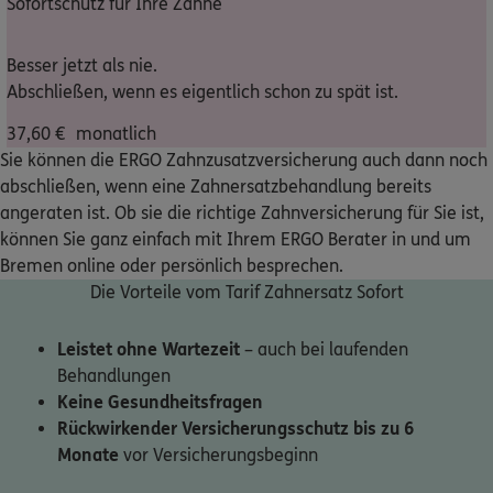
Sofortschutz für Ihre Zähne
Nicht sicher, was Sie benötigen?
Besser jetzt als nie.
Abschließen, wenn es eigentlich schon zu spät ist.
Dann lassen Sie sich helfen.
37,60
€
monatlich
Sie können die ERGO Zahnzusatzversicherung auch dann noch
Bequem online oder telefonisch
abschließen, wenn eine Zahnersatzbehandlung bereits
angeraten ist. Ob sie die richtige Zahnversicherung für Sie ist,
können Sie ganz einfach mit Ihrem ERGO Berater in und um
Service
Bremen online oder persönlich besprechen.
Die Vorteile vom Tarif Zahnersatz Sofort
Leistet ohne Wartezeit
– auch bei laufenden
Meine Versicherungen
Behandlungen
Keine Gesundheitsfragen
Sehen Sie auf einen Blick Ihre Versicherungen bei ERGO,
Rückwirkender Versicherungsschutz bis zu 6
dem ERGO Rechtsschutz und der DKV.
Monate
vor Versicherungsbeginn
Zum Kundenportal