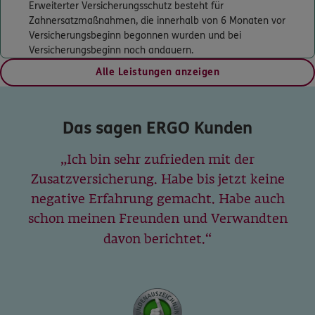
Erweiterter Versicherungsschutz besteht für
Homepage besuchen
Zahnersatzmaßnahmen, die innerhalb von 6 Monaten vor
Versicherungsbeginn begonnen wurden und bei
ERGO
Anthony Saarloos
Versicherungsbeginn noch andauern.
Parkallee 14
,
28209
Bremen
(2.0 km)
Alle Leistungen anzeigen
Homepage besuchen
ERGO
Sohrab Sayahi
Das sagen ERGO Kunden
Parkallee 14
,
28209
Bremen
(2.0 km)
Homepage besuchen
Ich bin sehr zufrieden mit der
Zusatzversicherung. Habe bis jetzt keine
ERGO
Elias-Lazar Teske
negative Erfahrung gemacht. Habe auch
Parkallee 14
,
28209
Bremen
(2.0 km)
schon meinen Freunden und Verwandten
Homepage besuchen
davon berichtet.
ERGO
Marko Bleeke
Wachmannstr. 3
,
28209
Bremen
(2.4 km)
Homepage besuchen