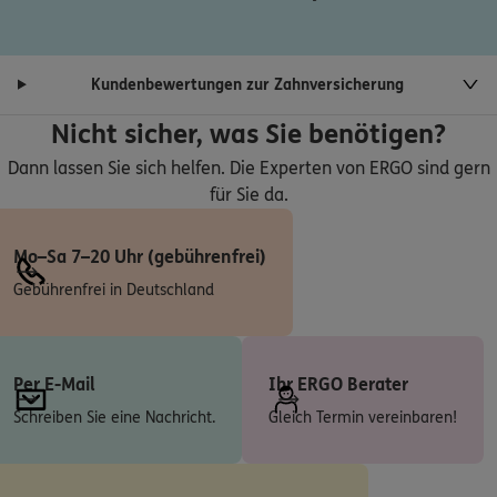
Homepage besuchen
ERGO
Dennis Rölleke
Kundenbewertungen zur Zahnversicherung
Hauptstr. 68
,
14776
Brandenburg an der Havel
Nicht sicher, was Sie benötigen?
(1.8 km)
Homepage besuchen
Dann lassen Sie sich helfen. Die Experten von ERGO sind gern
für Sie da.
ERGO
Christian Hildebrand
Brielower Landstr. 12
,
14772
Brandenburg an der
Mo–Sa 7–20 Uhr (gebührenfrei)
Havel
Gebührenfrei in Deutschland
(2.7 km)
Homepage besuchen
ERGO
Dirk Leimbach
Per E-Mail
Ihr ERGO Berater
Klein Kreutzer Eigenheime 2
,
14776
Brandenburg
Schreiben Sie eine Nachricht.
Gleich Termin vereinbaren!
an der Havel
(6.4 km)
Homepage besuchen