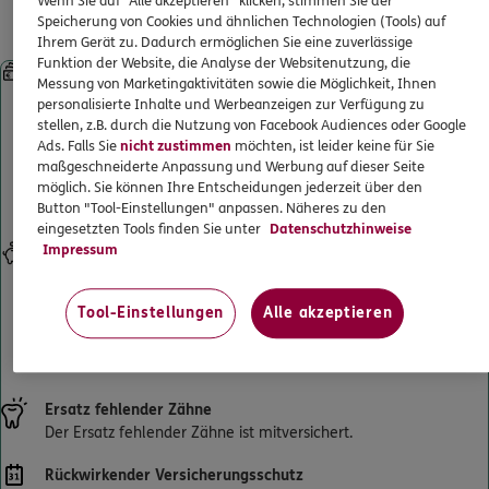
Leistungen für gesetzlich
Wenn Sie auf "Alle akzeptieren" klicken, stimmen Sie der
ERGO
Annett Bouillardt
ERGO Berater finden
Speicherung von Cookies und ähnlichen Technologien (Tools) auf
Krankenversicherte
Ihrem Gerät zu. Dadurch ermöglichen Sie eine zuverlässige
Neuendorfer Str. 60
,
14770
Brandenburg an der
Kundenportal Log-in
Funktion der Website, die Analyse der Websitenutzung, die
Havel
Sofortleistung bei Kronen, Brücken, implantatgetragenem
Messung von Marketingaktivitäten sowie die Möglichkeit, Ihnen
(0.8 km)
Zahnersatz und Prothesen
personalisierte Inhalte und Werbeanzeigen zur Verfügung zu
Homepage besuchen
Starke Leistungen ab Beginn – ohne Wartezeiten. Selbst wenn
stellen, z.B. durch die Nutzung von Facebook Audiences oder Google
Sie schon beim Zahnarzt waren und einen Heil- und Kostenplan
Ads. Falls Sie
nicht zustimmen
möchten, ist leider keine für Sie
haben. Und sogar, wenn die Behandlung schon begonnen hat.
maßgeschneiderte Anpassung und Werbung auf dieser Seite
ERGO
Dana Schultze
Künftige Zahnersatzbehandlungen sind selbstverständlich
möglich. Sie können Ihre Entscheidungen jederzeit über den
Thüringer Str. 4
,
14770
Brandenburg an der Havel
Button "Tool-Einstellungen" anpassen. Näheres zu den
mitversichert.
(0.8 km)
eingesetzten Tools finden Sie unter
Datenschutzhinweise
Impressum
Eigenanteil senken
Homepage besuchen
Verdoppelt den Festzuschuss Ihrer gesetzlichen Krankenkasse
für Zahnersatz bis maximal 100 % der erstattungsfähigen
ERGO
Tool-Einstellungen
Alle akzeptieren
Florian Sroka
Gesamtrechnung. So wird Ihr Eigenanteil an der
Zahnarztrechnung deutlich reduziert und sinkt bestenfalls auf 0
Thüringer Straße 4
,
14770
Brandenburg an der
€.
Havel
(0.8 km)
Ersatz fehlender Zähne
Homepage besuchen
Der Ersatz fehlender Zähne ist mitversichert.
5
/5
ERGO
Rückwirkender Versicherungsschutz