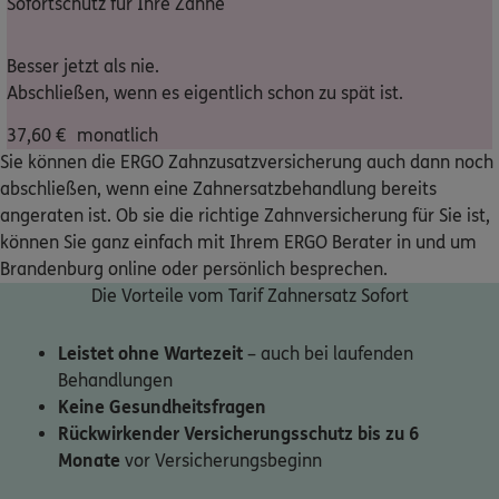
Sofortschutz für Ihre Zähne
Nicht sicher, was Sie benötigen?
Besser jetzt als nie.
Abschließen, wenn es eigentlich schon zu spät ist.
Dann lassen Sie sich helfen.
37,60
€
monatlich
Sie können die ERGO Zahnzusatzversicherung auch dann noch
Bequem online oder telefonisch
abschließen, wenn eine Zahnersatzbehandlung bereits
angeraten ist. Ob sie die richtige Zahnversicherung für Sie ist,
können Sie ganz einfach mit Ihrem ERGO Berater in und um
Service
Brandenburg online oder persönlich besprechen.
Die Vorteile vom Tarif Zahnersatz Sofort
Leistet ohne Wartezeit
– auch bei laufenden
Meine Versicherungen
Behandlungen
Keine Gesundheitsfragen
Sehen Sie auf einen Blick Ihre Versicherungen bei ERGO,
Rückwirkender Versicherungsschutz bis zu 6
dem ERGO Rechtsschutz und der DKV.
Monate
vor Versicherungsbeginn
Zum Kundenportal