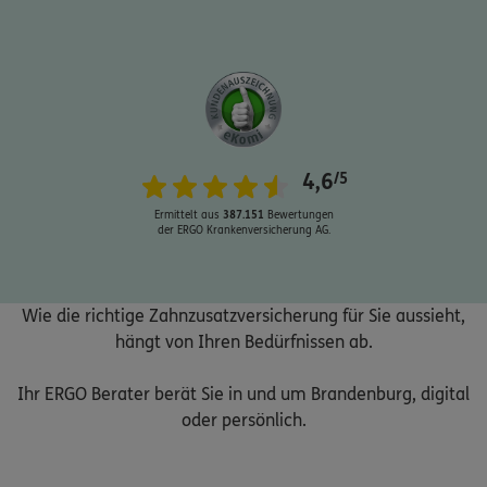
Schaden oder Leistungsfall melden
4,6
/5
Bequem online oder telefonisch
Ermittelt aus
387.151
Bewertungen
der ERGO Krankenversicherung AG.
Rechnung einreichen
Wie die richtige Zahnzusatzversicherung für Sie aussieht,
Kontakt
hängt von Ihren Bedürfnissen ab.
Ihr ERGO Berater berät Sie in und um Brandenburg, digital
oder persönlich.
Meine Versicherungen