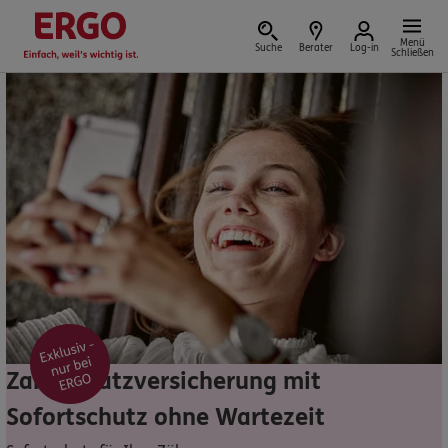
Menü
Suche
Berater
Log-in
Schließen
Versicherung vor Ort
Schaden oder Leistungsfall melden
Bequem online oder telefonisch
Rechnung einreichen
Zahnzusatzversicherung mit
Sofortschutz ohne Wartezeit