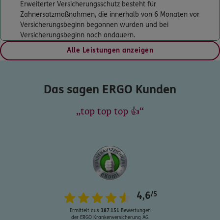
Denni Meichau
Erweiterter Versicherungsschutz besteht für
Zahnersatzmaßnahmen, die innerhalb von 6 Monaten vor
Friedrich-Franz-Str. 19
,
TGZ Brandenburg Haus B
Versicherungsbeginn begonnen wurden und bei
1.17
14770
Brandenburg an der Havel
Versicherungsbeginn noch andauern.
(1.1 km)
Homepage besuchen
Alle Leistungen anzeigen
ERGO
Marc Rauh
Das sagen ERGO Kunden
Plauer Str. 1
,
14770
Brandenburg
(1.5 km)
Homepage besuchen
top top top 👍
ERGO
Henry Wolf
Plauer Str. 1
,
14770
Brandenburg an der Havel
(1.5 km)
Homepage besuchen
ERGO
Knut Hammerschmidt
4,6
/5
Schusterstr. 3
,
14770
Brandenburg an der Havel
Ermittelt aus
387.151
Bewertungen
(1.8 km)
der ERGO Krankenversicherung AG.