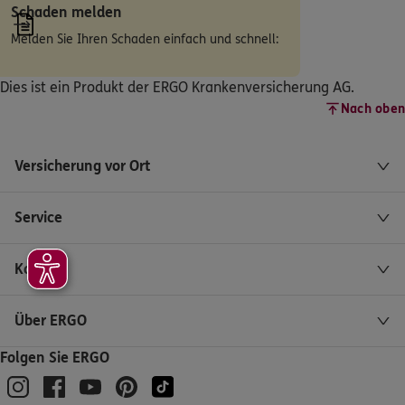
Schaden melden
ERGO
Christina Melzig
Melden Sie Ihren Schaden einfach und schnell:
Klein Kreutzer Eigenheime 2
,
14776
Brandenburg
an der Havel
Dies ist ein Produkt der ERGO Krankenversicherung AG.
(6.5 km)
Nach oben
Homepage besuchen
Versicherung vor Ort
ERGO
Frank Sahm
Chausseestraße 2 a
,
14798
Havelsee
(8.2 km)
Service
Homepage besuchen
ERGO
Kontakt
Volker Mattig
Wusterwitzer Str. 32 c
,
14774
Brandenburg an der
Havel
Über ERGO
(8.4 km)
Homepage besuchen
Folgen Sie ERGO
ERGO
Thomas Kummerow & Partner