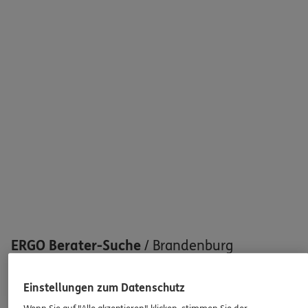
Sehen Sie auf einen Blick Ihre Versicherungen bei ERGO,
dem ERGO Rechtsschutz und der DKV.
Zum Kundenportal
Schaden oder Leistungsfall melden
Bequem online oder telefonisch
Rechnung einreichen
ERGO Berater-Suche
/
Brandenburg
100
ERGO Berater in Ihrer Nähe gefunden
Einstellungen zum Datenschutz