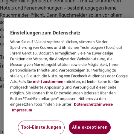
Rauchmelder-Pflicht. Denn Rauchmelder sollen vor allem
schlafende Personen vor Brandrauch schützen. In gewerblich
genutzten Räumen wie Arztpraxen oder Büros geht man
davon aus, dass sich Menschen dort nur zu Arbeitszwecken
aufhalten und die Brandgefahr rechtzeitig erkannt wird.
In diesen Räumen müssen Rauchmelder
installiert werden
Laut DIN 14676 müssen folgende Räume einer Wohnung mit
einem Rauchmelder ausgestattet sein:
Schlafzimmer
Kinderzimmer
Rettungswege, die aus diesen Zimmern führen, also
Flure und Durchgangswege
In Berlin und Brandenburg müssen sogar in allen
Aufenthaltsräumen Rauchmelder angebracht werden, also z.