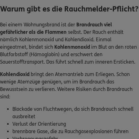
Bei einem Wohnungsbrand ist der
Brandrauch viel
0800 / 3746 095
gefährlicher als die Flammen
selbst. Der Rauch enthält
Mo–Sa 7–20 Uhr (gebührenfrei)
nämlich Kohlenmonoxid und Kohlendioxid. Einmal
eingeatmet, bindet sich
Kohlenmonoxid
im Blut an den roten
ERGO Berater finden
Blutfarbstoff (Hämoglobin) und erschwert den
Kundenportal Log-in
Sauerstofftransport. Das führt schnell zum inneren Ersticken.
Kohlendioxid
bringt den Atemantrieb zum Erliegen. Schon
wenige Atemzüge genügen, um im Brandrauch das
Bewusstsein zu verlieren. Weitere Risiken durch Brandrauch
sind:
Blockade von Fluchtwegen, da sich Brandrauch schnell
ausbreitet
Verlust der Orientierung
brennbare Gase, die zu Rauchgasexplosionen führen
Verbrennungsgefahr
Entstehung giftiger Substanzen, die schwere