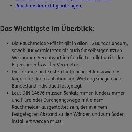
Kontakt
Das Wichtigste im Überblick:
Die Rauchmelder-Pflicht gilt in allen 16 Bundesländern,
sowohl für vermieteten als auch für selbstgenutzten
Meine Versicherungen
Wohnraum. Verantwortlich für die Installation ist der
Eigentümer bzw. der Vermieter.
Sehen Sie auf einen Blick Ihre Versicherungen bei ERGO,
Die Termine und Fristen für Rauchmelder sowie die
dem ERGO Rechtsschutz und der DKV.
Regeln für die Installation und Wartung sind je nach
Bundesland individuell festgelegt.
Zum Kundenportal
Laut DIN 14676 müssen Schlafzimmer, Kinderzimmer
und Flure oder Durchgangswege mit einem
Rauchmelder ausgestattet sein, der in einem
festgelegten Abstand zu den Wänden und zum Boden
Schaden- oder Leistungsfall melden
installiert werden muss.
Bequem online oder telefonisch.
Warum gibt es die Rauchmelder-Pflicht?