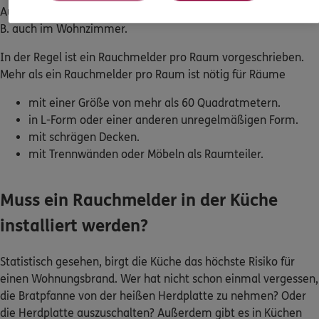
B. auch im Wohnzimmer.
In der Regel ist ein Rauchmelder pro Raum vorgeschrieben.
Mehr als ein Rauchmelder pro Raum ist nötig für Räume
mit einer Größe von mehr als 60 Quadratmetern.
in L-Form oder einer anderen unregelmäßigen Form.
mit schrägen Decken.
mit Trennwänden oder Möbeln als Raumteiler.
Muss ein Rauchmelder in der Küche
installiert werden?
Statistisch gesehen, birgt die Küche das höchste Risiko für
einen Wohnungsbrand. Wer hat nicht schon einmal vergessen,
die Bratpfanne von der heißen Herdplatte zu nehmen? Oder
die Herdplatte auszuschalten? Außerdem gibt es in Küchen
viele elektrische Geräte, die durch einen Kurzschluss einen