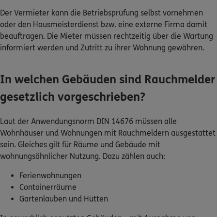
Messung von Marketingaktivitäten sowie die Möglichkeit, Ihnen
oder den Hausmeisterdienst bzw. eine externe Firma damit
personalisierte Inhalte und Werbeanzeigen zur Verfügung zu
beauftragen. Die Mieter müssen rechtzeitig über die Wartung
stellen, z.B. durch die Nutzung von Facebook Audiences oder Google
Ads. Falls Sie
nicht zustimmen
möchten, ist leider keine für Sie
informiert werden und Zutritt zu ihrer Wohnung gewähren.
maßgeschneiderte Anpassung und Werbung auf dieser Seite
möglich. Sie können Ihre Entscheidungen jederzeit über den
Button "Tool-Einstellungen" anpassen. Näheres zu den
In welchen Gebäuden sind Rauchmelder
eingesetzten Tools finden Sie unter
Datenschutzhinweise
Impressum
gesetzlich vorgeschrieben?
Tool-Einstellungen
Alle akzeptieren
Laut der Anwendungsnorm DIN 14676 müssen alle
Wohnhäuser und Wohnungen mit Rauchmeldern ausgestattet
sein. Gleiches gilt für Räume und Gebäude mit
wohnungsähnlicher Nutzung. Dazu zählen auch:
Ferienwohnungen
Containerräume
Gartenlauben und Hütten
In gewerblich genutzten Gebäuden – mit Ausnahme von
Hotels und Ferienwohnungen – besteht dagegen keine