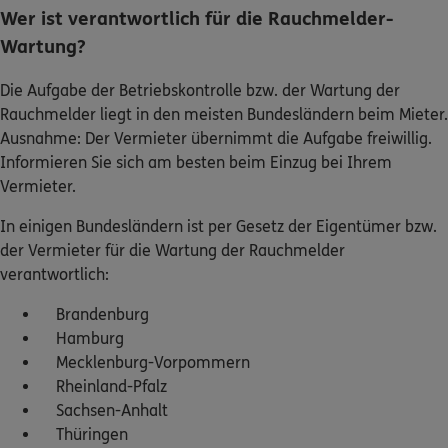
Wartung?
Die Aufgabe der Betriebskontrolle bzw. der Wartung der
Rauchmelder liegt in den meisten Bundesländern beim Mieter.
Ausnahme: Der Vermieter übernimmt die Aufgabe freiwillig.
Informieren Sie sich am besten beim Einzug bei Ihrem
Vermieter.
In einigen Bundesländern ist per Gesetz der Eigentümer bzw.
der Vermieter für die Wartung der Rauchmelder
verantwortlich:
Brandenburg
Hamburg
Mecklenburg-Vorpommern
Einstellungen zum Datenschutz
Rheinland-Pfalz
Wenn Sie auf "Alle akzeptieren" klicken, stimmen Sie der
Sachsen-Anhalt
Speicherung von Cookies und ähnlichen Technologien (Tools) auf
Thüringen
Ihrem Gerät zu. Dadurch ermöglichen Sie eine zuverlässige
Funktion der Website, die Analyse der Websitenutzung, die
Der Vermieter kann die Betriebsprüfung selbst vornehmen