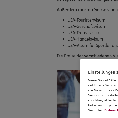
Außerdem müssen Sie zwischen v
USA-Touristenvisum
USA-Geschäftsvisum
USA-Transitvisum
USA-Handelsvisum
USA-Visum für Sportler und
Die Preise der verschiedenen Vi
Einstellungen
Wenn Sie auf "Alle 
auf Ihrem Gerät zu
die Messung von Ma
Verfügung zu stelle
möchten, ist leide
Entscheidungen jed
Sie unter
Datensc