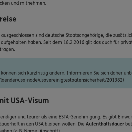
ucken und mitnehmen.
reise
geschlossen sind deutsche Staatsangehörige, die zusätzlich d
aufgehalten haben. Seit dem 18.2.2016 gilt das auch für priva
tragen.
önnen sich kurzfristig ändern. Informieren Sie sich daher un
/laender/usa-node/usavereinigtestaatensicherheit/201382)
 mit USA-Visum
endiger und teurer als eine ESTA-Genehmigung. Es gibt Einw
t dauerhaft in den USA bleiben wollen. Die
Aufenthaltsdauer
bet
iben (z. B. Name, Anschrift).