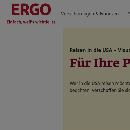
Versicherungen & Finanzen
Reisen in die USA – Visu
0800 / 3746 095
Für Ihre 
Mo–Sa 7–20 Uhr (gebührenfrei)
ERGO Berater finden
Wer in die USA reisen möchte
Kundenportal Log-in
beachten. Verschaffen Sie si