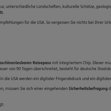
ltur, unterschiedliche Landschaften, kulturelle Schätze, geolo
lt
.
mpfehlungen für die USA. So vergessen Sie nichts bei Ihrer U
aschinenlesbaren Reisepass
mit integriertem Chip. Dieser mu
Dauer von 90 Tagen überschreitet, besteht für deutsche Staatsb
n die USA werden ein digitaler Fingerabdruck und ein digitales
len, müssen Sie sich einer eingehenden
Sicherheitsbefragung
d
gt: