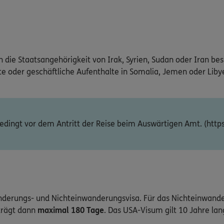
ie Staatsangehörigkeit von Irak, Syrien, Sudan oder Iran besi
te oder geschäftliche Aufenthalte in Somalia, Jemen oder Libye
bedingt vor dem Antritt der Reise beim Auswärtigen Amt. (htt
anderungs- und Nichteinwanderungsvisa. Für das Nichteinwand
rägt dann
maximal 180 Tage
. Das USA-Visum gilt 10 Jahre lan