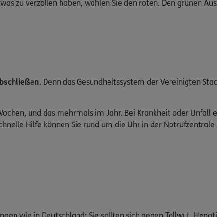
etwas zu verzollen haben, wählen Sie den roten. Den grünen A
abschließen
. Denn das Gesundheitssystem der Vereinigten Sta
 Wochen, und das mehrmals im Jahr. Bei Krankheit oder Unfall e
chnelle Hilfe können Sie rund um die Uhr in der Notrufzentral
ngen wie in Deutschland: Sie sollten sich gegen Tollwut, Hepati