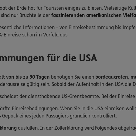
at der Erde hat für Touristen einiges zu bieten. Vielseitige Ku
ind nur Bruchteile der
faszinierenden amerikanischen Vielfa
wesentliche Informationen – von Einreisebestimmung bis Impfe
A-Einreise schon im Vorfeld aus.
timmungen für die USA
lt von bis zu 90 Tagen
benötigen Sie einen
bordeauxroten, m
derausreise gültig sein. Sobald der Aufenthalt in den USA die 
scheidet der diensthabende US-Grenzbeamte. Bei der Einreise i
härfte Einreisebedingungen. Wenn Sie in die USA einreisen wol
Gepäck eines jeden Passagiers gründlich kontrolliert.
rklärung
ausfüllen. In der Zollerklärung wird Folgendes abgefra