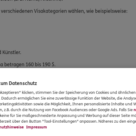
erschiedenen Visakategorien wählen, wie beispielsweise:
 Künstler.
sa betragen 160 bis 190 $.
 zum Datenschutz
akzeptieren" klicken, stimmen Sie der Speicherung von Cookies und ähnlichen
. Dadurch ermöglichen Sie eine zuverlässige Funktion der Website, die Analy
rketingaktivitäten sowie die Möglichkeit, Ihnen personalisierte Inhalte und
n, z.B. durch die Nutzung von Facebook Audiences oder Google Ads. Falls Sie
n
r keine für Sie maßgeschneiderte Anpassung und Werbung auf dieser Seite mö
erzeit über den Button "Tool-Einstellungen" anpassen. Näheres zu den einge
hutzhinweise
Impressum