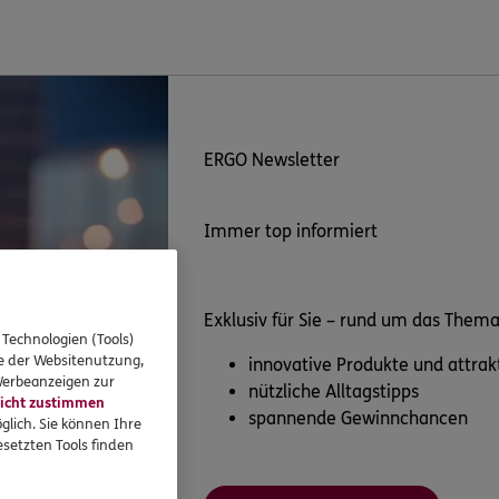
ERGO Newsletter
Immer top informiert
Exklusiv für Sie – rund um das Them
 Technologien (Tools)
se der Websitenutzung,
innovative Produkte und attra
 Werbeanzeigen zur
nützliche Alltagstipps
icht zustimmen
spannende Gewinnchancen
glich. Sie können Ihre
setzten Tools finden