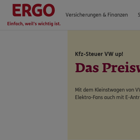
Versicherungen & Finanzen
Kfz-Steuer VW up!
0800 / 3746 095
Das Prei
Mo–Sa 7–20 Uhr (gebührenfrei)
ERGO Berater finden
Mit dem Kleinstwagen von VW 
Kundenportal Log-in
Elektro-Fans auch mit E-Antr