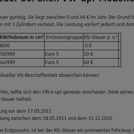
teuer günstig. Sie liegt zwischen 0 und 46 € im Jahr. Der Grund 
 mit 3 Zylindern verbaut. Die Leistung variiert jedoch und dam
kW/Hubraum in cm³
Emissionsgruppe
Kfz-Steuer p. a.*
60/0
-
0 €
50/999
Euro 5
20 €
44/999
Euro 5
40 €
ividueller Kfz-Beschaffenheit abweichen können
te, sollte sich den VW e-up! genauer anschauen. Dank seines r
-Steuer befreit:
ssung vor dem 17.05.2011
assung zwischen dem 18.05.2011 und dem 31.12.2020
 Erdgasauto, ist bei der Kfz-Steuer ein preiswertes Fahrzeug: N