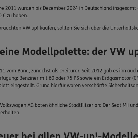
re 2011 wurden bis Dezember 2024 in Deutschland insgesamt 4
0 € zu haben.
brauchten VW up! kaufen, sollten Sie sich über die Unterhaltsko
leine Modellpalette: der VW u
011 vom Band, zunächst als Dreitürer. Seit 2012 gab es ihn au
erfügung: Benziner mit 60 oder 75 PS sowie ein Erdgasmotor 
ett eingestellt. Grund hierfür waren verschärfte Sicherheitsa
lkswagen AG boten ähnliche Stadtflitzer an: Der Seat Mii und
erhalten.
teuer bei allen VW-up!-Modell