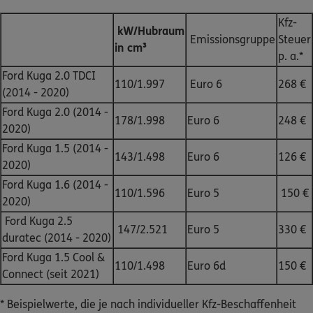
Kfz-
kW/Hubraum
Emissionsgruppe
Steuer
in cm³
p. a.*
Ford Kuga 2.0 TDCI
110/1.997
Euro 6
268 €
(2014 - 2020)
Ford Kuga 2.0 (2014 -
178/1.998
Euro 6
248 €
2020)
Ford Kuga 1.5 (2014 -
143/1.498
Euro 6
126 €
2020)
Ford Kuga 1.6 (2014 -
110/1.596
Euro 5
150 €
2020)
Ford Kuga 2.5
147/2.521
Euro 5
330 €
duratec (2014 - 2020)
Ford Kuga 1.5 Cool &
110/1.498
Euro 6d
150 €
Connect (seit 2021)
* Beispielwerte, die je nach individueller Kfz-Beschaffenheit