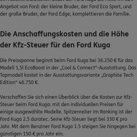
Angebot von Ford: der kleine Bruder, der Ford Eco Sport, und
der große Bruder, der Ford Edge, komplettieren die Familie.
0800 / 3746 095
Mo–Sa 7–20 Uhr (gebührenfrei)
Die Anschaffungskosten und die Höhe
ERGO Berater finden
der Kfz-Steuer für den Ford Kuga
Kundenportal Log-in
Die Preisspanne beginnt beim Ford Kuga bei 36.250 € für das
Modell 1,5l EcoBoost in der „Cool & Connect“-Ausstattung. Das
Topmodell kostet in der Ausstattungsvariante „Graphite Tech
Edition“ 46.750 €.
Verschaffen Sie sich einen Überblick über die Kosten zur Kfz-
Steuer beim Ford Kuga: mit den individuellen Preisen für
einige ausgewählte Modelle. Spitzenreiter im Ranking ist der
Ford Kuga 2.5 duratec. Seine Kfz-Steuer liegt bei 330 € pro
Jahr. Mit dem Benziner Ford Kuga 1.5 steigen Sie hingegen bei
günstigen 150 € pro Jahr ein.