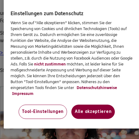
Saisonkennzeichen
und der Kfz-Steuer-Rechner ermittelt die
Jahressteuer
für Ihr
Einstellungen zum Datenschutz
Fahrzeug-Modell.
Wenn Sie auf "Alle akzeptieren" klicken, stimmen Sie der
Speicherung von Cookies und ähnlichen Technologien (Tools) auf
Starten Sie jetzt den Kfz-Steuer-Rechner und erhalten Sie in
Ihrem Gerät zu. Dadurch ermöglichen Sie eine zuverlässige
wenigen Minuten eine Einschätzung:
Funktion der Website, die Analyse der Websitenutzung, die
Messung von Marketingaktivitäten sowie die Möglichkeit, Ihnen
personalisierte Inhalte und Werbeanzeigen zur Verfügung zu
> Jetzt Beitrag berechnen
stellen, z.B. durch die Nutzung von Facebook Audiences oder Google
Ads. Falls Sie
nicht zustimmen
möchten, ist leider keine für Sie
Stand: 21.11.2024
maßgeschneiderte Anpassung und Werbung auf dieser Seite
möglich. Sie können Ihre Entscheidungen jederzeit über den
Button "Tool-Einstellungen" anpassen. Näheres zu den
Nach oben
eingesetzten Tools finden Sie unter
Datenschutzhinweise
Impressum
Tool-Einstellungen
Alle akzeptieren