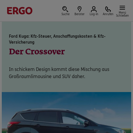
Menü
Suche
Berater
Log-in
Anrufen
Schließen
Ford Kuga: Kfz-Steuer, Anschaffungskosten & Kfz-
Versicherung
Versicherungen & Finanzen
Der Crossover
In schickem Design kommt diese Mischung aus
Reform der privaten Altersvorsorge
Großraumlimousine und SUV daher.
Jetzt Förderung selbst berechnen.
Jetzt informieren
Nicht sicher, was Sie benötigen?