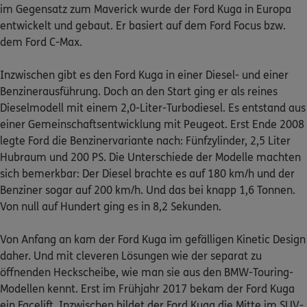
im Gegensatz zum Maverick wurde der Ford Kuga in Europa
entwickelt und gebaut. Er basiert auf dem Ford Focus bzw.
Kontakt
dem Ford C-Max.
Inzwischen gibt es den Ford Kuga in einer Diesel- und einer
Benzinerausführung. Doch an den Start ging er als reines
Meine Versicherungen
Dieselmodell mit einem 2,0-Liter-Turbodiesel. Es entstand aus
einer Gemeinschaftsentwicklung mit Peugeot. Erst Ende 2008
Sehen Sie auf einen Blick Ihre Versicherungen bei ERGO,
legte Ford die Benzinervariante nach: Fünfzylinder, 2,5 Liter
dem ERGO Rechtsschutz und der DKV.
Hubraum und 200 PS. Die Unterschiede der Modelle machten
sich bemerkbar: Der Diesel brachte es auf 180 km/h und der
Zum Kundenportal
Benziner sogar auf 200 km/h. Und das bei knapp 1,6 Tonnen.
Von null auf Hundert ging es in 8,2 Sekunden.
Von Anfang an kam der Ford Kuga im gefälligen Kinetic Design
Schaden- oder Leistungsfall melden
daher. Und mit cleveren Lösungen wie der separat zu
Bequem online oder telefonisch.
öffnenden Heckscheibe, wie man sie aus den BMW-Touring-
Modellen kennt. Erst im Frühjahr 2017 bekam der Ford Kuga
ein Facelift. Inzwischen bildet der Ford Kuga die Mitte im SUV-