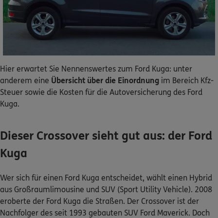
Dann lassen Sie sich helfen.
Service
Hier erwartet Sie Nennenswertes zum Ford Kuga: unter
anderem eine
Übersicht über die Einordnung
im Bereich Kfz-
Steuer sowie die Kosten für die Autoversicherung des Ford
Meine Versicherungen
Kuga.
Sehen Sie auf einen Blick Ihre Versicherungen bei ERGO,
dem ERGO Rechtsschutz und der DKV.
Dieser Crossover sieht gut aus: der Ford
Kuga
Zum Kundenportal
Wer sich für einen Ford Kuga entscheidet, wählt einen Hybrid
aus Großraumlimousine und SUV (Sport Utility Vehicle). 2008
Schaden- oder Leistungsfall melden
eroberte der Ford Kuga die Straßen. Der Crossover ist der
Nachfolger des seit 1993 gebauten SUV Ford Maverick. Doch
Bequem online oder telefonisch.