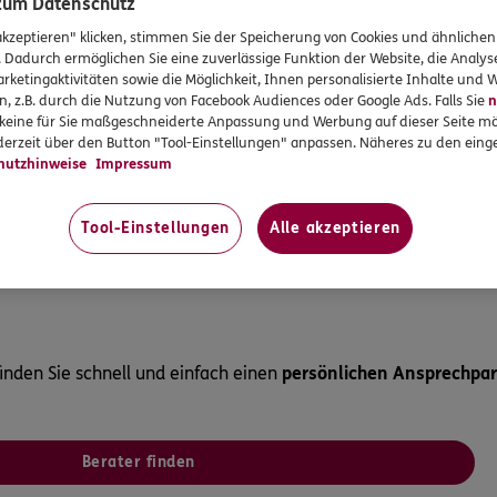
 zum Datenschutz
akzeptieren" klicken, stimmen Sie der Speicherung von Cookies und ähnlichen
. Dadurch ermöglichen Sie eine zuverlässige Funktion der Website, die Analy
r Betriebsrente?
rketingaktivitäten sowie die Möglichkeit, Ihnen personalisierte Inhalte und
n, z.B. durch die Nutzung von Facebook Audiences oder Google Ads. Falls Sie
n
rente überhaupt?
r keine für Sie maßgeschneiderte Anpassung und Werbung auf dieser Seite mö
erzeit über den Button "Tool-Einstellungen" anpassen. Näheres zu den einge
hutzhinweise
Impressum
für Arbeitgeber?
Kompeten
Tool-Einstellungen
Alle akzeptieren
inden Sie schnell und einfach einen
persönlichen Ansprechpart
Berater finden