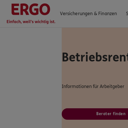
Versicherungen & Finanzen
Betriebsre
0800 / 3746 027
Mo–Sa 7–20 Uhr (gebührenfrei)
ERGO Berater finden
Kundenportal Log-in
Informationen für Arbeitgeber
Berater finden