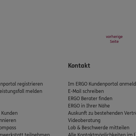
vorherige
Seite
Kontakt
portal registrieren
Im ERGO Kundenportal anmel
eistungsfall melden
E-Mail schreiben
ERGO Berater finden
ERGO in Ihrer Nähe
 Kunden
Auskunft zu bestehenden Vert
nnieren
Videoberatung
kompass
Lob & Beschwerde mitteilen
nwerkstatt teilnehmen
Alle Kontaktmöglichkeiten im 