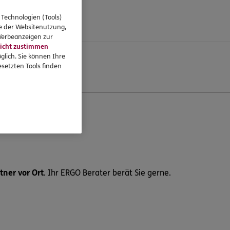
 Technologien (Tools)
se der Websitenutzung,
 Werbeanzeigen zur
icht zustimmen
glich. Sie können Ihre
setzten Tools finden
te Beratung
ner vor Ort
. Ihr ERGO Berater berät Sie gerne.