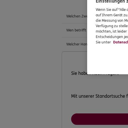
Einstellungen
Wenn Sie auf "Alle 
auf Ihrem Gerät zu
Welchen Zweck verfolgt die Reform de
die Messung von Ma
Verfügung zu stelle
Wen betrifft die Reform der Betriebs
möchten, ist leide
Entscheidungen jed
Sie unter
Datensc
Welcher Handlungsbedarf ergibt sich 
Sie haben noch Fragen?
Mit unserer Standortsuche f