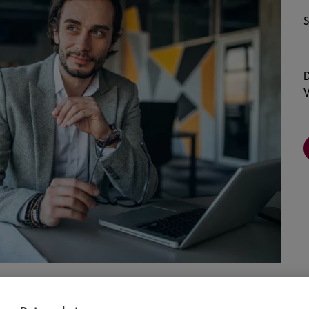
S
D
V
 und Antworten zum Betriebs