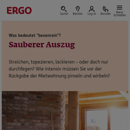
Menü
Suche
Berater
Log-in
Anrufen
Schließen
Was bedeutet "besenrein"?
Versicherungen & Finanzen
Sauberer Auszug
Streichen, tapezieren, lackieren – oder doch nur
durchfegen? Wie intensiv müssen Sie vor der
Reform der privaten Altersvorsorge
Rückgabe der Mietwohnung pinseln und wirbeln?
Jetzt Förderung selbst berechnen.
Jetzt informieren
Nicht sicher, was Sie benötigen?