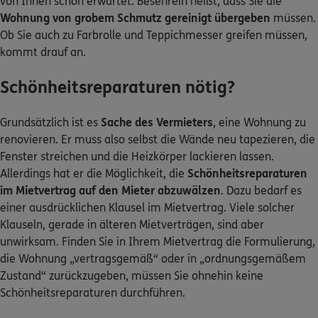
von Ihnen schon erwartet. Besenrein heißt, dass Sie die
Wohnung von grobem Schmutz gereinigt übergeben
müssen.
Kontakt
Ob Sie auch zu Farbrolle und Teppichmesser greifen müssen,
kommt drauf an.
Schönheitsreparaturen nötig?
Meine Versicherungen
Grundsätzlich ist es
Sache des Vermieters
, eine Wohnung zu
renovieren. Er muss also selbst die Wände neu tapezieren, die
Sehen Sie auf einen Blick Ihre Versicherungen bei ERGO,
dem ERGO Rechtsschutz und der DKV.
Fenster streichen und die Heizkörper lackieren lassen.
Allerdings hat er die Möglichkeit, die
Schönheitsreparaturen
im Mietvertrag auf den Mieter abzuwälzen
. Dazu bedarf es
Zum Kundenportal
einer ausdrücklichen Klausel im Mietvertrag. Viele solcher
Klauseln, gerade in älteren Mietverträgen, sind aber
unwirksam. Finden Sie in Ihrem Mietvertrag die Formulierung,
die Wohnung „vertragsgemäß“ oder in „ordnungsgemäßem
Schaden- oder Leistungsfall melden
Zustand“ zurückzugeben, müssen Sie ohnehin keine
Bequem online oder telefonisch.
Schönheitsreparaturen durchführen.