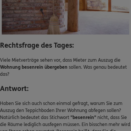
Dann lassen Sie sich helfen.
Service
Rechtsfrage des Tages:
Meine Versicherungen
Viele Mietverträge sehen vor, dass Mieter zum Auszug die
Wohnung besenrein übergeben
sollen. Was genau bedeutet
Sehen Sie auf einen Blick Ihre Versicherungen bei ERGO,
das?
dem ERGO Rechtsschutz und der DKV.
Antwort:
Zum Kundenportal
Haben Sie sich auch schon einmal gefragt, warum Sie zum
Auszug den Teppichboden Ihrer Wohnung abfegen sollen?
Natürlich bedeutet das Stichwort
"besenrein"
nicht, dass Sie
Schaden- oder Leistungsfall melden
die Räume lediglich ausfegen müssen. Ein bisschen mehr wird
Bequem online oder telefonisch.