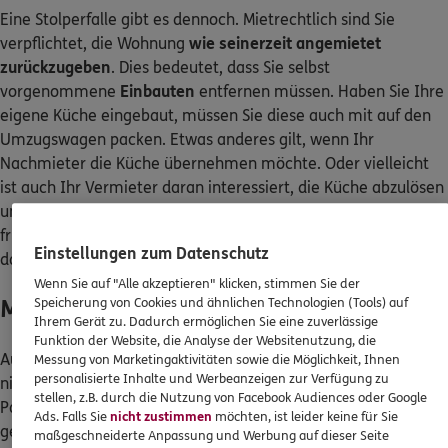
Eine Stolperfalle gibt es dennoch. Mietrechtlich sind Sie
verpflichtet, die Wohnung
wie seinerzeit angemietet
zurückzugeben
. Dies bedeutet, dass Sie selbst
vorgenommene
Einbauten
entfernen müssen. Haben Sie Ihre
eigene Küche eingebaut, müssen Sie diese auch mit auf den
Umzugswagen packen. Etwas anderes gilt, wenn Ihr
Nachmieter die Küche übernehmen möchte. Oder vielleicht
ist auch Ihr Vermieter daran interessiert, die Küche abzulösen
und dem nächsten Mieter zu überlassen. Das sollten Sie
frühzeitig mit ihm abstimmen und einen schriftlichen Vertrag
Einstellungen zum Datenschutz
dazu aufsetzen.
Wenn Sie auf "Alle akzeptieren" klicken, stimmen Sie der
Mehr als abgenutzt
Speicherung von Cookies und ähnlichen Technologien (Tools) auf
Ihrem Gerät zu. Dadurch ermöglichen Sie eine zuverlässige
Funktion der Website, die Analyse der Websitenutzung, die
Außerdem müssen Sie
Beschädigungen beheben
, wenn diese
Messung von Marketingaktivitäten sowie die Möglichkeit, Ihnen
personalisierte Inhalte und Werbeanzeigen zur Verfügung zu
nicht mehr vertragsgemäß sind. Tiefe Kratzer auf dem
stellen, z.B. durch die Nutzung von Facebook Audiences oder Google
Parkettboden müssen Sie in Angriff nehmen. Und für das
Ads. Falls Sie
nicht zustimmen
möchten, ist leider keine für Sie
gesprungene Waschbecken können Sie ebenso zur
maßgeschneiderte Anpassung und Werbung auf dieser Seite