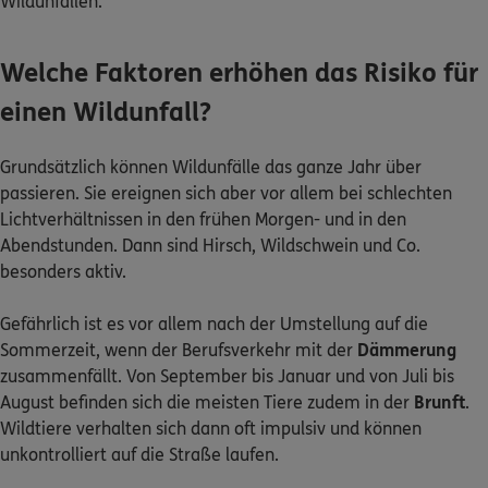
Wildunfällen.
Welche Faktoren erhöhen das Risiko für
0800 / 3746 095
Mo–Sa 7–20 Uhr (gebührenfrei)
einen Wildunfall?
ERGO Berater finden
Grundsätzlich können Wildunfälle das ganze Jahr über
Kundenportal Log-in
passieren. Sie ereignen sich aber vor allem bei schlechten
Lichtverhältnissen in den frühen Morgen- und in den
Abendstunden. Dann sind Hirsch, Wildschwein und Co.
besonders aktiv.
Gefährlich ist es vor allem nach der Umstellung auf die
Sommerzeit, wenn der Berufsverkehr mit der
Dämmerung
zusammenfällt. Von September bis Januar und von Juli bis
August befinden sich die meisten Tiere zudem in der
Brunft
.
Wildtiere verhalten sich dann oft impulsiv und können
unkontrolliert auf die Straße laufen.