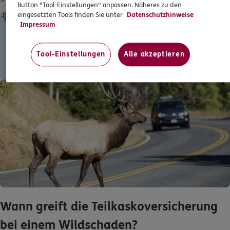
Button "Tool-Einstellungen" anpassen. Näheres zu den
eingesetzten Tools finden Sie unter
Datenschutzhinweise
Tipp
Impressum
Lassen Sie sich vom Jagdpächter oder vom Wildpächter eine
Wildunfallbescheinigung ausstellen. Dann können Sie bei der
Tool-Einstellungen
Alle akzeptieren
Versicherung Ihren Anspruch auf Schadensersatz geltend
machen.
Wann greift die Teilkaskoversicherung
bei einem Wildschaden?