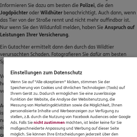
Informieren Sie dazu am besten die
Polizei
, die den
Jagdpächter
oder
Wildhüter
benachrichtigt. Auch dann, wenn
das Tier von der Straße rennt und nicht mehr auffindbar ist.
Nur wenn Sie den Wildunfall melden, haben Sie
Anspruch auf
Leistungen Ihrer Versicherung
.
Ein Gutachter ermittelt dann den durch das Wildtier
verursachten Schaden. Fotografieren Sie dafür am besten
Spuren wie Haare oder Blut.
Einstellungen zum Datenschutz
Verletzte Tiere sollten Sie übrigens
nicht berühren
. Das Tier
Wenn Sie auf "Alle akzeptieren" klicken, stimmen Sie der
hat Todesangst, ist aggressiv und kann sich selbst oder Sie
Speicherung von Cookies und ähnlichen Technologien (Tools) auf
verletzen. Außerdem könnte es Krankheiten übertragen.
Ihrem Gerät zu. Dadurch ermöglichen Sie eine zuverlässige
Funktion der Website, die Analyse der Websitenutzung, die
Achtung: Totes Wild dürfen Sie nicht einfach mitnehmen. Das
Messung von Marketingaktivitäten sowie die Möglichkeit, Ihnen
personalisierte Inhalte und Werbeanzeigen zur Verfügung zu
ist Wilderei und kann Ihnen eine Strafanzeige einbringen. Wer
stellen, z.B. durch die Nutzung von Facebook Audiences oder Google
nach einem Wildunfall angefahrene Wildtiere ohne Meldung
Ads. Falls Sie
nicht zustimmen
möchten, ist leider keine für Sie
einfach zurücklässt, begeht zudem Fahrerflucht und verstößt
maßgeschneiderte Anpassung und Werbung auf dieser Seite
möglich. Sie können Ihre Entscheidungen jederzeit über den
gegen das Tierschutzgesetz.