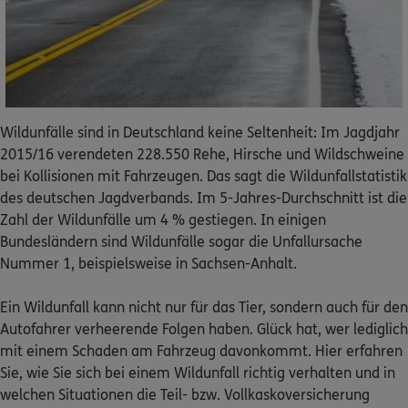
Dann lassen Sie sich helfen.
Service
Wildunfälle sind in Deutschland keine Seltenheit: Im Jagdjahr
2015/16 verendeten 228.550 Rehe, Hirsche und Wildschweine
Meine Versicherungen
bei Kollisionen mit Fahrzeugen. Das sagt die Wildunfallstatistik
des deutschen Jagdverbands. Im 5-Jahres-Durchschnitt ist die
Sehen Sie auf einen Blick Ihre Versicherungen bei ERGO,
Zahl der Wildunfälle um 4 % gestiegen. In einigen
dem ERGO Rechtsschutz und der DKV.
Bundesländern sind Wildunfälle sogar die Unfallursache
Nummer 1, beispielsweise in Sachsen-Anhalt.
Zum Kundenportal
Ein Wildunfall kann nicht nur für das Tier, sondern auch für den
Autofahrer verheerende Folgen haben. Glück hat, wer lediglich
mit einem Schaden am Fahrzeug davonkommt. Hier erfahren
Schaden- oder Leistungsfall melden
Sie, wie Sie sich bei einem Wildunfall richtig verhalten und in
welchen Situationen die Teil- bzw. Vollkaskoversicherung
Bequem online oder telefonisch.