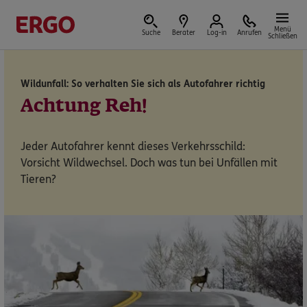
Menü
Suche
Berater
Log-in
Anrufen
Schließen
Wildunfall: So verhalten Sie sich als Autofahrer richtig
Versicherungen & Finanzen
Achtung Reh!
Jeder Autofahrer kennt dieses Verkehrsschild:
Vorsicht Wildwechsel. Doch was tun bei Unfällen mit
Reform der privaten Altersvorsorge
Tieren?
Jetzt Förderung selbst berechnen.
Jetzt informieren
Nicht sicher, was Sie benötigen?