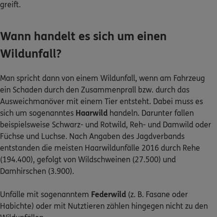
greift.
Kontakt
Wann handelt es sich um einen
Wildunfall?
Meine Versicherungen
Man spricht dann von einem Wildunfall, wenn am Fahrzeug
ein Schaden durch den Zusammenprall bzw. durch das
Sehen Sie auf einen Blick Ihre Versicherungen bei ERGO,
Ausweichmanöver mit einem Tier entsteht. Dabei muss es
dem ERGO Rechtsschutz und der DKV.
sich um sogenanntes
Haarwild
handeln. Darunter fallen
beispielsweise Schwarz- und Rotwild, Reh- und Damwild oder
Zum Kundenportal
Füchse und Luchse. Nach Angaben des Jagdverbands
entstanden die meisten Haarwildunfälle 2016 durch Rehe
(194.400), gefolgt von Wildschweinen (27.500) und
Damhirschen (3.900).
Schaden- oder Leistungsfall melden
Bequem online oder telefonisch.
Unfälle mit sogenanntem
Federwild
(z. B. Fasane oder
Habichte) oder mit Nutztieren zählen hingegen nicht zu den