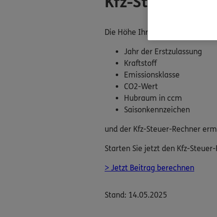
Kfz-Steuer-Rech
Die Höhe Ihrer Kfz-Steuer finde
Jahr der Erstzulassung
Kraftstoff
Emissionsklasse
CO2-Wert
Hubraum in ccm
Saisonkennzeichen
und der Kfz-Steuer-Rechner ermi
Starten Sie jetzt den Kfz-Steue
> Jetzt Beitrag berechnen
Stand: 14.05.2025