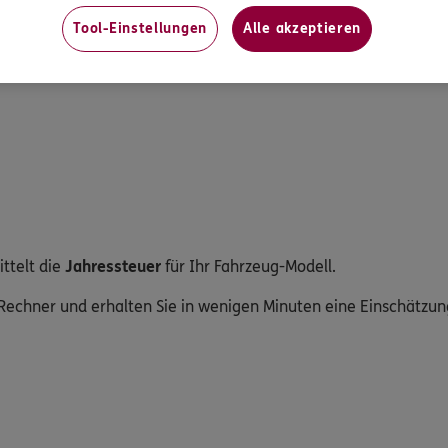
ner – so einfach berechnen Si
Tool-Einstellungen
Alle akzeptieren
n Sie mit unserem
Kfz-Steuer-Rechner
ganz einfach selbst hera
ttelt die
Jahressteuer
für Ihr Fahrzeug-Modell.
r-Rechner und erhalten Sie in wenigen Minuten eine Einschätzun