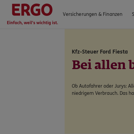
Versicherungen & Finanzen
Kfz-Steuer Ford Fiesta
0800 / 3746 095
Bei allen 
Mo–Sa 7–20 Uhr (gebührenfrei)
ERGO Berater finden
Ob Autofahrer oder Jurys: Al
Kundenportal Log-in
niedrigem Verbrauch. Das ha