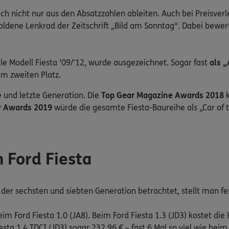
sich nicht nur aus den Absatzzahlen ableiten. Auch bei Preisverl
oldene Lenkrad der Zeitschrift „Bild am Sonntag“. Dabei bewe
le Modell Fiesta ’09/’12, wurde ausgezeichnet. Sogar fast
als 
m zweiten Platz.
e und letzte Generation. Die
Top Gear Magazine Awards 2018
k
ar Awards 2019
würde die gesamte Fiesta-Baureihe als „Car of th
 Ford Fiesta
er sechsten und siebten Generation betrachtet, stellt man fe
beim Ford Fiesta 1.0 (JA8). Beim Ford Fiesta 1.3 (JD3) kostet di
sta 1.4 TDCI (JD3) sogar 232,96 € – fast 6 Mal so viel wie beim 