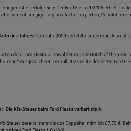
eihungen ist er erfolgreich: Der Ford Fiesta ’02/’06 erhielt im 
rtet eine unabhängige Jury aus Technikexperten, Rennfahrern 
„Auto des Jahres“
: Im Jahr 2009 verfehlte er den von Journali
ürten den Ford Fiesta ST sowohl zum „Hot Hatch of the Year“ al
e Year “ ausgezeichnet. Im Juli 2023 rollte der letzte Ford Fies
st:
Die Kfz-Steuer beim Ford Fiesta variiert stark.
e Kfz-Steuer bereits mehr als das Doppelte, nämlich 87,75 €. Bei
günstigen Ford Fiesta 1.0 (JA8).