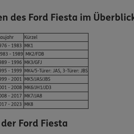
n des Ford Fiesta im Überblic
aujahr
Kürzel
976 - 1983
MK1
983 - 1989
MK2/FDB
989 - 1996
MK3/GFJ
995 - 1999
MK4/5-Türer: JAS, 3-Türer: JBS
999 - 2001
MK5/JAS/JBS
001 - 2008
MK6/JH1/JD3
008 - 2017
MK7/JA8
017 - 2023
MK8
der Ford Fiesta