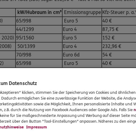
kW/Hubraum in cm³
Emissionsgruppe
Kfz-Steuer p. a.
0)
65/998
Euro 5
40 €
)
44/1299
Euro 4
87,75 €
- 2020)
95/1560
Euro 5
152 €
-2008)
50/1399
Euro 4
232,96 €
70/998
Euro 6d
54 €
2)
65/998
Euro 5
40 €
)
44/1299
Euro 4
87,75 €
09/2012)
95/1560
Euro 5
152 €
 zum Datenschutz
-2008)
50/1399
Euro 4
232,96 €
akzeptieren" klicken, stimmen Sie der Speicherung von Cookies und ähnlichen
. Dadurch ermöglichen Sie eine zuverlässige Funktion der Website, die Analy
ividueller Kfz-Beschaffenheit abweichen können
rketingaktivitäten sowie die Möglichkeit, Ihnen personalisierte Inhalte und
n, z.B. durch die Nutzung von Facebook Audiences oder Google Ads. Falls Sie
n
r keine für Sie maßgeschneiderte Anpassung und Werbung auf dieser Seite mö
erzeit über den Button "Tool-Einstellungen" anpassen. Näheres zu den einge
hutzhinweise
Impressum