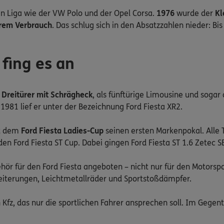
ben Liga wie der VW Polo und der Opel Corsa.
1976
wurde der
Kl
erem Verbrauch
. Das schlug sich in den Absatzzahlen nieder: Bis
 fing es an
s
Dreitürer mit Schrägheck
, als fünftürige Limousine und sogar
 1981 lief er unter der Bezeichnung Ford Fiesta XR2.
it dem
Ford Fiesta Ladies-Cup
seinen ersten Markenpokal. Alle 
n Ford Fiesta ST Cup. Dabei gingen Ford Fiesta ST 1.6 Zetec SE
ör für den Ford Fiesta angeboten – nicht nur für den Motorsp
reiterungen, Leichtmetallräder und Sportstoßdämpfer.
n Kfz, das nur die sportlichen Fahrer ansprechen soll. Im Gegen