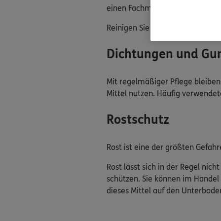
einen Fachmann, welches Mittel 
Reinigen Sie das Material mit
sa
Dichtungen und G
Mit regelmäßiger Pflege bleiben
Mittel nutzen. Häufig verwendet
Rostschutz
Rost ist eine der größten Gefahr
Rost lässt sich in der Regel nic
schützen. Sie können im Handel 
dieses Mittel auf den Unterbod