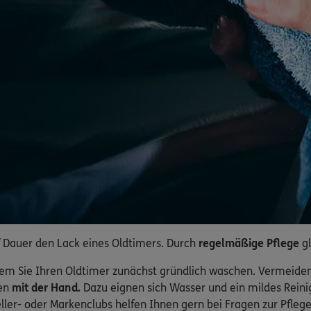
 Dauer den Lack eines Oldtimers. Durch
regelmäßige Pflege
gl
ndem Sie Ihren Oldtimer zunächst gründlich waschen. Vermeide
sen
mit der Hand.
Dazu eignen sich Wasser und ein mildes Reinig
ller- oder Markenclubs helfen Ihnen gern bei Fragen zur Pfle