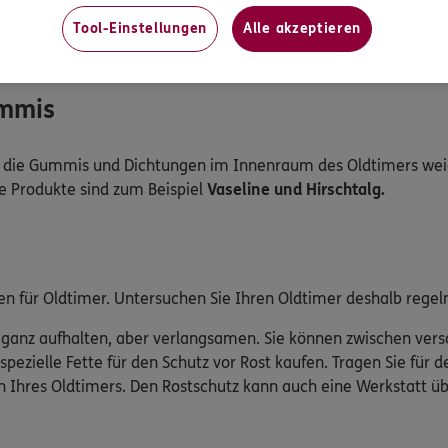
sich für das Material in Ihrem Wagen eignet.
Tool-Einstellungen
Alle akzeptieren
nftem Druck.
Viele Stoffe reißen schnell, wenn Sie zu sehr auf
ummis
 die Gummis und Dichtungen im Innenraum des Oldtimers weich 
e Produkte sind zum Beispiel
Vaseline und Hirschtalg.
en für Oldtimer. Untersuchen Sie Ihren Oldtimer deshalb regelm
ht ganz aufhalten, aber verlangsamen. Sie können zwischen vers
spezielle Fette für den Schutz vor Rost kaufen. Tragen Sie fü
en Ihres Oldtimers. Den Rostschutz kann auch eine Werkstatt 