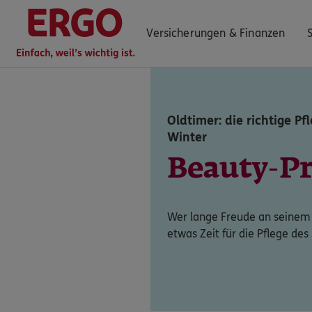
Versicherungen & Finanzen
Oldtimer: die richtige P
0800 / 3746 095
Winter
Mo–Sa 7–20 Uhr (gebührenfrei)
Beauty-
ERGO Berater finden
Kundenportal Log-in
Wer lange Freude an seinem
etwas Zeit für die Pflege des