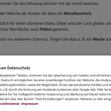
önnen Sie das Fahrzeug leichter mit der Hand waschen.
 der Wäsche ab. Nutzen Sie dazu ein
Microfasertuch.
tzlich für einen stärkeren Glanz. Dabei wird der Lack glatter 
gliche Oberfläche, auch
Patina
genannt.
ack vor weiterem Schmutz. Tragen Sie dazu z. B. ein
Wachs
auf
lls sehr wichtig. In Shops für Oldtimer finden Sie passende
Felge
 zum Datenschutz
akzeptieren" klicken, stimmen Sie der Speicherung von Cookies und ähnlichen
. Dadurch ermöglichen Sie eine zuverlässige Funktion der Website, die Analy
rketingaktivitäten sowie die Möglichkeit, Ihnen personalisierte Inhalte und
n, z.B. durch die Nutzung von Facebook Audiences oder Google Ads. Falls Sie
n
t ein wichtiger Teil der Oldtimerpflege. Saugen Sie dafür im 
r keine für Sie maßgeschneiderte Anpassung und Werbung auf dieser Seite mö
t viel Dreck an.
erzeit über den Button "Tool-Einstellungen" anpassen. Näheres zu den einge
hutzhinweise
Impressum
toffe und Oberflächen im Innenraum. Verwenden Sie dafür ebe