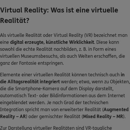
Virtual Reality: Was ist eine virtuelle
Realität?
0800 / 3746 095
Mo–Sa 7–20 Uhr (gebührenfrei)
Als virtuelle Realität oder Virtual Reality (VR) bezeichnet man
ERGO Berater finden
eine
digital erzeugte, künstliche Wirklichkeit
. Diese kann
Kundenportal Log-in
sowohl die echte Realität nachbilden, z. B. in Form eines
virtuellen Museumsbesuchs, als auch Welten erschaffen, die
ganz der Fantasie entspringen.
Elemente einer virtuellen Realität können technisch auch
in
die Alltagsrealität integriert
werden; etwa, wenn zu Objekten,
die die Smartphone-Kamera auf dem Display darstellt,
automatisch Text- oder Bildinformationen aus dem Internet
eingeblendet werden. Je nach Grad der technischen
Integration spricht man von erweiterter Realität (
Augmented
Reality – AR
) oder gemischter Realität (
Mixed Reality – MR
).
Zur Darstellung virtueller Realitäten sind VR-taugliche