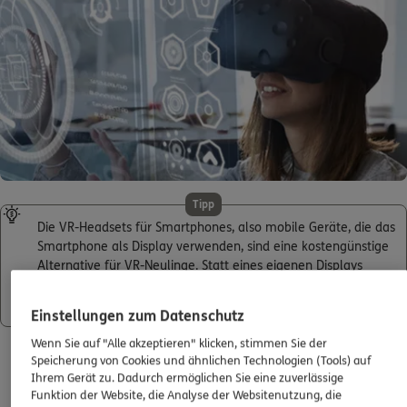
Tipp
Die VR-Headsets für Smartphones, also mobile Geräte, die das
Smartphone als Display verwenden, sind eine kostengünstige
Alternative für VR-Neulinge. Statt eines eigenen Displays
verfügen sie über eine Halterung, in die das Smartphone
gesteckt wird. Diese „Brillen“ gibt es ab etwa 30 €.
Einstellungen zum Datenschutz
Wenn Sie auf "Alle akzeptieren" klicken, stimmen Sie der
Rundum gesund & abgesichert –
Speicherung von Cookies und ähnlichen Technologien (Tools) auf
Ihrem Gerät zu. Dadurch ermöglichen Sie eine zuverlässige
Entdecken Sie passende Lösungen für
Funktion der Website, die Analyse der Websitenutzung, die