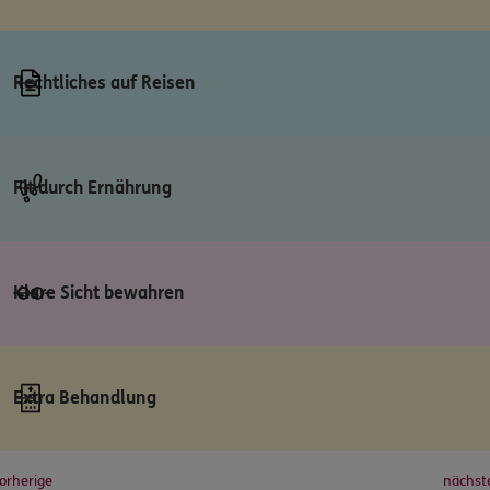
Rechtliches auf Reisen
Fit durch Ernährung
Klare Sicht bewahren
Extra Behandlung
orherige
nächst