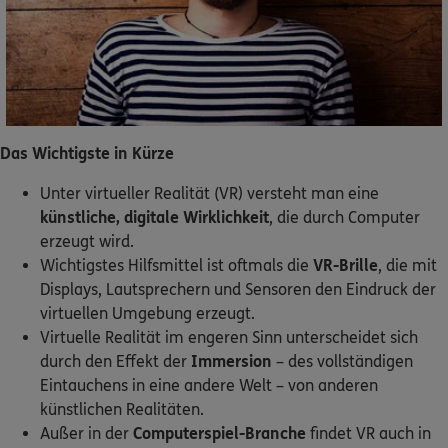
Dann lassen Sie sich helfen.
Service
Das Wichtigste in Kürze
Meine Versicherungen
Unter virtueller Realität (VR) versteht man eine
künstliche, digitale Wirklichkeit
, die durch Computer
Sehen Sie auf einen Blick Ihre Versicherungen bei ERGO,
erzeugt wird.
dem ERGO Rechtsschutz und der DKV.
Wichtigstes Hilfsmittel ist oftmals die
VR-Brille
, die mit
Displays, Lautsprechern und Sensoren den Eindruck der
Zum Kundenportal
virtuellen Umgebung erzeugt.
Virtuelle Realität im engeren Sinn unterscheidet sich
durch den Effekt der
Immersion
– des vollständigen
Eintauchens in eine andere Welt – von anderen
Schaden- oder Leistungsfall melden
künstlichen Realitäten.
Außer in der
Computerspiel-Branche
findet VR auch in
Bequem online oder telefonisch.