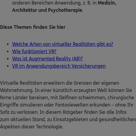
anderen Bereichen Anwendung, z. B. in
Medizin,
Architektur und Psychotherapie
.
Kontakt
Diese Themen finden Sie hier
Welche Arten von virtueller Realitäten gibt es?
Meine Versicherungen
Wie funktioniert VR?
Was ist Augmented Reality (AR)?
Sehen Sie auf einen Blick Ihre Versicherungen bei ERGO,
dem ERGO Rechtsschutz und der DKV.
VR im Anwendungsbereich Versicherungen
Zum Kundenportal
Virtuelle Realitäten erweitern die Grenzen der eigenen
Wahrnehmung. In einer künstlich erzeugten Welt können Sie
ferne Länder bereisen, mit Delfinen schwimmen, chirurgische
Eingriffe simulieren oder Fantasiewelten erkunden – ohne Ihr
Schaden- oder Leistungsfall melden
Sofa zu verlassen. In diesem Ratgeber finden Sie alle Infos
zum aktuellen Stand, zu Einsatzgebieten und gesundheitlichen
Bequem online oder telefonisch.
Aspekten dieser Technologie.