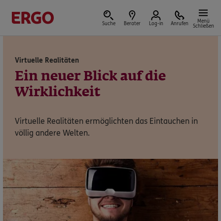
Menü
Suche
Berater
Log-in
Anrufen
Schließen
Virtuelle Realitäten
Versicherungen & Finanzen
Ein neuer Blick auf die
Wirklichkeit
Virtuelle Realitäten ermöglichten das Eintauchen in
Reform der privaten Altersvorsorge
völlig andere Welten.
Jetzt Förderung selbst berechnen.
Jetzt informieren
Nicht sicher, was Sie benötigen?