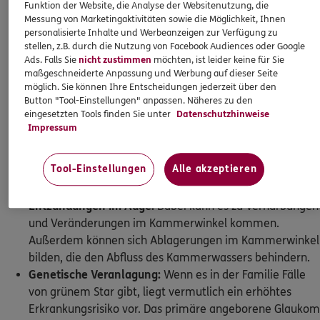
eine Schädigung der versorgenden Gefäße möglich.
Funktion der Website, die Analyse der Websitenutzung, die
Auch Herz-Kreislauf-Erkrankungen können die
Messung von Marketingaktivitäten sowie die Möglichkeit, Ihnen
personalisierte Inhalte und Werbeanzeigen zur Verfügung zu
Entstehung von grünem Star begünstigen.
stellen, z.B. durch die Nutzung von Facebook Audiences oder Google
Autoimmunerkrankungen:
Ein erhöhtes Risiko für
Ads. Falls Sie
nicht zustimmen
möchten, ist leider keine für Sie
grünen Star besteht, wenn die Blutgefäße von einer
maßgeschneiderte Anpassung und Werbung auf dieser Seite
Autoimmunerkrankung betroffen sind.
möglich. Sie können Ihre Entscheidungen jederzeit über den
Button "Tool-Einstellungen" anpassen. Näheres zu den
Langjährige Kortisonbehandlung:
Besonders im Bereich
eingesetzten Tools finden Sie unter
Datenschutzhinweise
des Auges kann eine Kortisonbehandlung zu einem
Impressum
erhöhten Augeninnendruck führen.
Stoffwechselerkrankungen:
Bei Diabetes mellitus und
Tool-Einstellungen
Alle akzeptieren
anderen chronischen Stoffwechselerkrankungen können
Veränderungen der Blutgefäße entstehen.
Entzündungen im Auge:
Dabei kann es zu Vernarbungen
und Veränderungen im Kammerwinkel kommen.
Außerdem können sich Ablagerungen im Kammerwinkel
bilden, die den Abfluss des Kammerwassers behindern.
Genetische Veranlagung:
Wenn es in der Familie Fälle
von grünem Star gibt, liegt vermutlich ein erhöhtes
Erkrankungsrisiko vor. Das primäre angeborene Glaukom