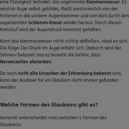
eine Flüssigkeit befindet: das sogenannte
Kammerwasser
. Es
wird im Auge selbst gebildet, fließt kontinuierlich von der
hinteren in die vordere Augenkammer und von dort durch den
0800 / 3746 095
sogenannten
Schlemm-Kanal
wieder heraus. Durch diesen
Mo–Sa 7–20 Uhr (gebührenfrei)
Kreislauf wird der Augendruck konstant gehalten.
ERGO Berater finden
Kann das Kammerwasser nicht richtig abfließen, staut es sich.
Die Folge: Der Druck im Auge erhöht sich. Dadurch wird der
Kundenportal Log-in
Sehnerv belastet und es besteht die Gefahr, dass
Nervenzellen absterben
.
Da noch
nicht alle Ursachen der Erkrankung bekannt
sind,
kann der Auslöser für ein Glaukom nicht immer gefunden
werden.
Welche Formen des Glaukoms gibt es?
Generell unterscheidet man zwischen 4 Formen des
Glaukoms: