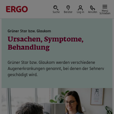
Menü
Suche
Berater
Log-in
Anrufen
Schließen
Grüner Star bzw. Glaukom
Versicherungen & Finanzen
Ursachen, Symptome,
Behandlung
Grüner Star bzw. Glaukom werden verschiedene
Reform der privaten Altersvorsorge
Augenerkrankungen genannt, bei denen der Sehnerv
geschädigt wird.
Jetzt Förderung selbst berechnen.
Jetzt informieren
Nicht sicher, was Sie benötigen?