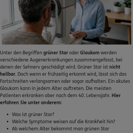
Dann lassen Sie sich helfen.
Service
Unter den Begriffen
grüner Star
oder
Glaukom
werden
Meine Versicherungen
verschiedene Augenerkrankungen zusammengefasst, bei
denen der Sehnerv geschädigt wird. Grüner Star ist
nicht
Sehen Sie auf einen Blick Ihre Versicherungen bei ERGO,
heilbar
. Doch wenn er frühzeitig erkannt wird, lässt sich das
dem ERGO Rechtsschutz und der DKV.
Fortschreiten verlangsamen oder sogar aufhalten. Ein akutes
Glaukom kann in jedem Alter auftreten. Die meisten
Zum Kundenportal
Patienten erkranken aber nach dem 40. Lebensjahr.
Hier
erfahren Sie unter anderem:
Was ist grüner Star?
Schaden- oder Leistungsfall melden
Welche Symptome weisen auf die Krankheit hin?
Ab welchem Alter bekommt man grünen Star
Bequem online oder telefonisch.