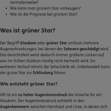
normalerweise?
Wie kann man grünem Star vorbeugen?
Kontakt
Wie ist die Prognose bei grünem Star?
Was ist grüner Star?
Meine Versicherungen
Der Begriff
Glaukom
oder
grüner Star
umfasst mehrere
Augenerkrankungen, bei denen der
Sehnerv geschädigt
wird.
Sehen Sie auf einen Blick Ihre Versicherungen bei ERGO,
dem ERGO Rechtsschutz und der DKV.
Das Gesichtsfeld weist dadurch immer größere Lücken auf,
was im frühen Stadium häufig nicht bemerkt wird. Im
weiteren Verlauf nimmt die Sehschärfe ab. Unbehandelt kann
Zum Kundenportal
der grüne Star zur
Erblindung
führen.
Wie entsteht grüner Star?
Schaden- oder Leistungsfall melden
Oft ist ein
zu hoher Augeninnendruck
die Ursache für ein
Bequem online oder telefonisch.
Glaukom. Der Augeninnendruck entsteht in den
Augenkammern
zwischen Hornhaut und Linse, in denen sich