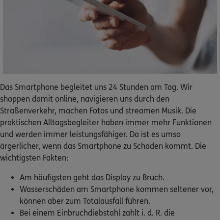
Dann lassen Sie sich helfen.
Service
Das Smartphone begleitet uns 24 Stunden am Tag. Wir
Meine Versicherungen
shoppen damit online, navigieren uns durch den
Straßenverkehr, machen Fotos und streamen Musik. Die
Sehen Sie auf einen Blick Ihre Versicherungen bei ERGO,
praktischen Alltagsbegleiter haben immer mehr Funktionen
dem ERGO Rechtsschutz und der DKV.
und werden immer leistungsfähiger. Da ist es umso
ärgerlicher, wenn das Smartphone zu Schaden kommt. Die
Zum Kundenportal
wichtigsten Fakten:
Am häufigsten geht das Display zu Bruch.
Wasserschäden am Smartphone kommen seltener vor,
Schaden- oder Leistungsfall melden
können aber zum Totalausfall führen.
Bei einem Einbruchdiebstahl zahlt i. d. R. die
Bequem online oder telefonisch.