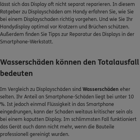
lässt sich das Display oft nicht separat reparieren. In diesem
Ratgeber zu Displayschäden am Handy erfahren Sie, wie Sie
bei einem Displayschaden richtig vorgehen. Und wie Sie Ihr
0800 / 3746 095
Handydisplay optimal vor Kratzern und Brüchen schützen.
Mo–Sa 7–20 Uhr (gebührenfrei)
Außerdem finden Sie Tipps zur Reparatur des Displays in der
Smartphone-Werkstatt.
ERGO Berater finden
Kundenportal Log-in
Wasserschäden können den Totalausfall
bedeuten
Im Vergleich zu Displayschäden sind
Wasserschäden
eher
selten. Ihr Anteil an Smartphone-Schäden liegt bei unter 10
%. Ist jedoch einmal Flüssigkeit in das Smartphone
eingedrungen, kann der Schaden weitaus kritischer sein als
bei einem kaputten Display. Im schlimmsten Fall funktioniert
das Gerät auch dann nicht mehr, wenn die Bauteile
professionell gereinigt wurden.