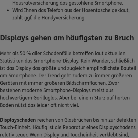
Hausratversicherung das gestohlene Smartphone.
Wird Ihnen das Telefon aus der Hosentasche geklaut,
Kontakt
zahlt ggf. die Handyversicherung.
Displays gehen am häufigsten zu Bruch
Meine Versicherungen
Mehr als 50 % aller Schadenfälle betreffen laut aktuellen
Statistiken das Smartphone-Display. Kein Wunder, schließlich
Sehen Sie auf einen Blick Ihre Versicherungen bei ERGO,
dem ERGO Rechtsschutz und der DKV.
ist das Display das größte und zugleich empfindlichste Bauteil
am Smartphone. Der Trend geht zudem zu immer größeren
Geräten mit immer größeren Bildschirmflächen. Zwar
Zum Kundenportal
bestehen moderne Smartphone-Displays meist aus
hochwertigem Gorillaglas. Aber bei einem Sturz auf harten
Boden nützt das leider oft nicht viel.
Schaden- oder Leistungsfall melden
Displayschäden
reichen von Glasbrüchen bis hin zur defekten
Bequem online oder telefonisch.
Touch-Einheit. Häufig ist die Reparatur eines Displayschadens
relativ teuer. Wenn Display und Toucheinheit verklebt sind,