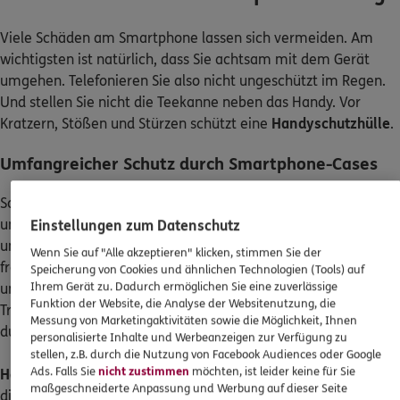
Viele Schäden am Smartphone lassen sich vermeiden. Am
wichtigsten ist natürlich, dass Sie achtsam mit dem Gerät
umgehen. Telefonieren Sie also nicht ungeschützt im Regen.
Und stellen Sie nicht die Teekanne neben das Handy. Vor
Kratzern, Stößen und Stürzen schützt eine
Handyschutzhülle
.
Umfangreicher Schutz durch Smartphone-Cases
Schutzhüllen für das Smartphone gibt es in unzähligen Formen
und Materialien. Sogenannte
Bumper
aus Silikon verlaufen nur
Einstellungen zum Datenschutz
um den Rand des Smartphones. Rückseite und Display bleiben
Wenn Sie auf "Alle akzeptieren" klicken, stimmen Sie der
frei. Dadurch tragen die dünnen Bumper nur sehr wenig auf
Speicherung von Cookies und ähnlichen Technologien (Tools) auf
Ihrem Gerät zu. Dadurch ermöglichen Sie eine zuverlässige
und das Smartphone lässt sich weiterhin komfortabel nutzen.
Funktion der Website, die Analyse der Websitenutzung, die
Trotzdem bewahren die Bumper häufig vor Beschädigungen
Messung von Marketingaktivitäten sowie die Möglichkeit, Ihnen
durch Stürze.
personalisierte Inhalte und Werbeanzeigen zur Verfügung zu
stellen, z.B. durch die Nutzung von Facebook Audiences oder Google
Ads. Falls Sie
nicht zustimmen
möchten, ist leider keine für Sie
Hardcases
aus Kunststoff oder Aluminium schützen zusätzlich
maßgeschneiderte Anpassung und Werbung auf dieser Seite
die Rückseite des Smartphones. Gleiches trifft auf die