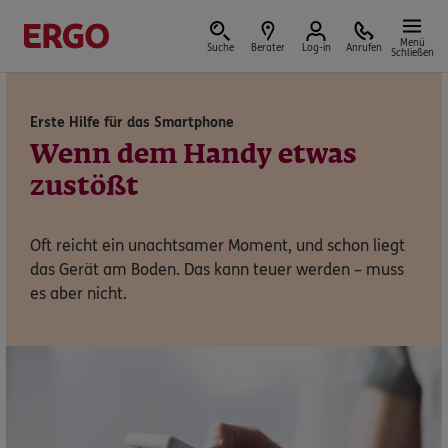
Menü
Suche
Berater
Log-in
Anrufen
Schließen
Erste Hilfe für das Smartphone
Versicherungen & Finanzen
Wenn dem Handy etwas
zustößt
Oft reicht ein unachtsamer Moment, und schon liegt
Reform der privaten Altersvorsorge
das Gerät am Boden. Das kann teuer werden – muss
es aber nicht.
Jetzt Förderung selbst berechnen.
Jetzt informieren
Nicht sicher, was Sie benötigen?