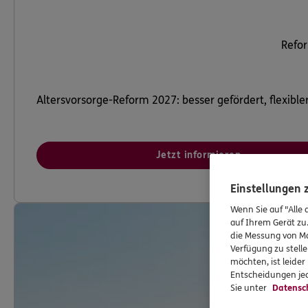
Refor
Altersvorsorge-Reform 2027: besser gefördert, flexibler
Jetzt informieren
Einstellungen
Wenn Sie auf "Alle 
auf Ihrem Gerät zu
die Messung von Ma
Verfügung zu stelle
möchten, ist leide
Entscheidungen jed
Sie unter
Datensc