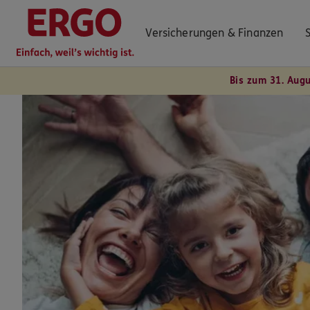
Versicherungen & Finanzen
Bis zum 31. Aug
0800 / 3746 095
Mo–Sa 7–20 Uhr (gebührenfrei)
ERGO Berater finden
Kundenportal Log-in