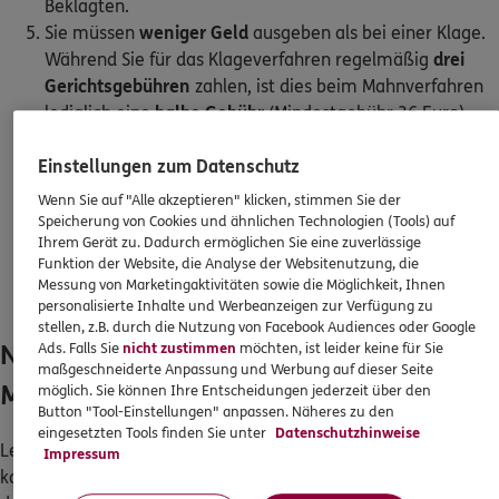
Beklagten.
Sie müssen
weniger Geld
ausgeben als bei einer Klage.
Während Sie für das Klageverfahren regelmäßig
drei
Gerichtsgebühren
zahlen, ist dies beim Mahnverfahren
lediglich eine
halbe Gebühr
(Mindestgebühr 36 Euro).
Wenn zum Jahresende die
Verjährung
Ihrer Forderung
droht, können Sie Ihre Ansprüche noch
kurzfristig
und
Einstellungen zum Datenschutz
ohne großen Aufwand
per gerichtlichem
Wenn Sie auf "Alle akzeptieren" klicken, stimmen Sie der
Mahnverfahren geltend machen. Die Zustellung des
Speicherung von Cookies und ähnlichen Technologien (Tools) auf
Ihrem Gerät zu. Dadurch ermöglichen Sie eine zuverlässige
Mahnbescheids
hemmt die Verjährung
(ebenso wie die
Funktion der Website, die Analyse der Websitenutzung, die
Klageerhebung). Die regelmäßige Verjährungsfrist
Messung von Marketingaktivitäten sowie die Möglichkeit, Ihnen
beträgt
drei Jahre
(Ende des Jahres).
personalisierte Inhalte und Werbeanzeigen zur Verfügung zu
stellen, z.B. durch die Nutzung von Facebook Audiences oder Google
Nachteile des gerichtlichen
Ads. Falls Sie
nicht zustimmen
möchten, ist leider keine für Sie
maßgeschneiderte Anpassung und Werbung auf dieser Seite
Mahnverfahrens
möglich. Sie können Ihre Entscheidungen jederzeit über den
Button "Tool-Einstellungen" anpassen. Näheres zu den
eingesetzten Tools finden Sie unter
Datenschutzhinweise
Legt Ihr Schuldner gegen den Mahnbescheid
Widerspruch
ein,
Impressum
kommt es womöglich doch noch zur Zahlungsklage. Sie haben