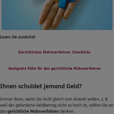
Dann lassen Sie sich helfen.
Service
Lesen Sie zunächst:
Meine Versicherungen
Gerichtliches Mahnverfahren: Checkliste
Sehen Sie auf einen Blick Ihre Versicherungen bei ERGO,
dem ERGO Rechtsschutz und der DKV.
Geeignete Fälle für das gerichtliche Mahnverfahren
Zum Kundenportal
Ihnen schuldet jemand Geld?
Immer dann, wenn Sie nicht gleich zum Anwalt wollen, z. B.
Schaden- oder Leistungsfall melden
weil der geforderte Geldbetrag nicht so hoch ist, sollten Sie an
das
gerichtliche Mahnverfahren
denken.
Bequem online oder telefonisch.