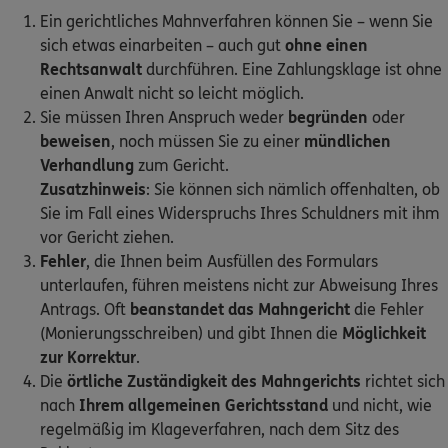
Ein gerichtliches Mahnverfahren können Sie – wenn Sie
sich etwas einarbeiten – auch gut
ohne einen
0800 / 3746 555
Rechtsanwalt
durchführen. Eine Zahlungsklage ist ohne
einen Anwalt nicht so leicht möglich.
Mo–Sa 7–20 Uhr (gebührenfrei)
Sie müssen Ihren Anspruch weder
begründen
oder
ERGO Berater finden
beweisen
, noch müssen Sie zu einer
mündlichen
Verhandlung
zum Gericht.
Kundenportal Log-in
Zusatzhinweis
: Sie können sich nämlich offenhalten, ob
Sie im Fall eines Widerspruchs Ihres Schuldners mit ihm
vor Gericht ziehen.
Fehler
, die Ihnen beim Ausfüllen des Formulars
unterlaufen, führen meistens nicht zur Abweisung Ihres
Antrags. Oft
beanstandet das Mahngericht
die Fehler
(Monierungsschreiben) und gibt Ihnen die
Möglichkeit
zur Korrektur
.
Die
örtliche Zuständigkeit des Mahngerichts
richtet sich
nach
Ihrem allgemeinen Gerichtsstand
und nicht, wie
regelmäßig im Klageverfahren, nach dem Sitz des