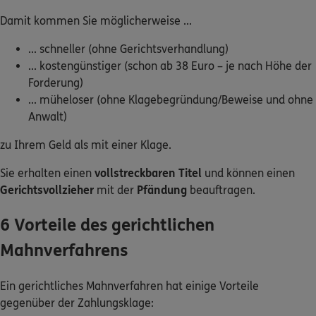
Damit kommen Sie möglicherweise ...
Kontakt
... schneller (ohne Gerichtsverhandlung)
... kostengünstiger (schon ab 38 Euro – je nach Höhe der
Forderung)
... müheloser (ohne Klagebegründung/Beweise und ohne
Meine Versicherungen
Anwalt)
Sehen Sie auf einen Blick Ihre Versicherungen bei ERGO,
zu Ihrem Geld als mit einer Klage.
dem ERGO Rechtsschutz und der DKV.
Sie erhalten einen
vollstreckbaren Titel
und können einen
Gerichtsvollzieher
mit der
Pfändung
beauftragen.
Zum Kundenportal
6 Vorteile des gerichtlichen
Mahnverfahrens
Schaden- oder Leistungsfall melden
Bequem online oder telefonisch.
Ein gerichtliches Mahnverfahren hat einige Vorteile
gegenüber der Zahlungsklage: