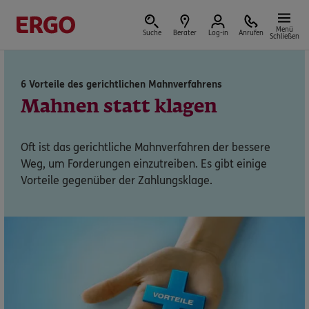
Menü
Suche
Berater
Log-in
Anrufen
Schließen
6 Vorteile des gerichtlichen Mahnverfahrens
Versicherungen & Finanzen
Mahnen statt klagen
Oft ist das gerichtliche Mahnverfahren der bessere
Weg, um Forderungen einzutreiben. Es gibt einige
Reform der privaten Altersvorsorge
Vorteile gegenüber der Zahlungsklage.
Jetzt Förderung selbst berechnen.
Jetzt informieren
Nicht sicher, was Sie benötigen?