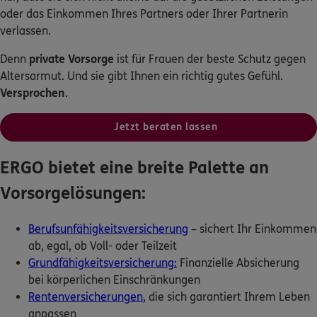
oder das Einkommen Ihres Partners oder Ihrer Partnerin
verlassen.
0800 / 666 9000
Denn
private Vorsorge
ist für Frauen der beste Schutz gegen
Mo–Sa 7–20 Uhr (gebührenfrei)
Altersarmut. Und sie gibt Ihnen ein richtig gutes Gefühl.
Versprochen
.
ERGO Berater finden
Kundenportal Log-in
Jetzt beraten lassen
ERGO bietet eine breite Palette an
Vorsorgelösungen:
Berufsunfähigkeitsversicherung
– sichert Ihr Einkommen
ab, egal, ob Voll- oder Teilzeit
Grundfähigkeitsversicherung:
Finanzielle Absicherung
bei körperlichen Einschränkungen
Rentenversicherungen
, die sich garantiert Ihrem Leben
anpassen