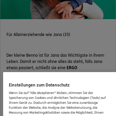
Für Alleinerziehende wie Jana (35)
Der kleine Benno ist für Jana das Wichtigste in ihrem
Leben. Damit er nicht ohne alles da steht, falls Jana
etwas passiert, schließt sie eine
ERGO
Risikolebensversicherung
mit 200.000 €
Todesfallschutz für 20 Jahre ab. Die kostet für sie als
Einstellungen zum Datenschutz
Beamtin nur 7,54 € pro Monat. Und die laufenden
Beiträge für ihre
ERGO Zukunfts-Rente Chance
über
Wenn Sie auf "Alle akzeptieren" klicken, stimmen Sie der
Speicherung von Cookies und ähnlichen Technologien (Tools) auf
100 € monatlich reduziert Jana einfach um die Hälfte,
Ihrem Gerät zu. Dadurch ermöglichen Sie eine zuverlässige
bis sie wieder ins Berufsleben einsteigt.
Funktion der Website, die Analyse der Websitenutzung, die
Messung von Marketingaktivitäten sowie die Möglichkeit, Ihnen