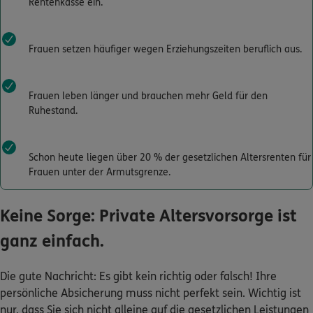
Rentenkasse ein.
Kontakt
Frauen setzen häufiger wegen Erziehungszeiten beruflich aus.
Frauen leben länger und brauchen mehr Geld für den
Meine Versicherungen
Ruhestand.
Sehen Sie auf einen Blick Ihre Versicherungen bei ERGO,
dem ERGO Rechtsschutz und der DKV.
Schon heute liegen über 20 % der gesetzlichen Altersrenten für
Frauen unter der Armutsgrenze.
Zum Kundenportal
Keine Sorge: Private Altersvorsorge ist
ganz einfach.
Schaden- oder Leistungsfall melden
Die gute Nachricht: Es gibt kein richtig oder falsch! Ihre
Bequem online oder telefonisch.
persönliche Absicherung muss nicht perfekt sein. Wichtig ist
nur, dass Sie sich nicht alleine auf die gesetzlichen Leistungen