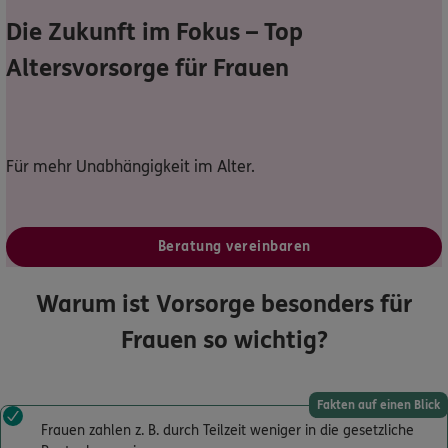
Die Zukunft im Fokus – Top
Dann lassen Sie sich helfen.
Altersvorsorge für Frauen
Service
Für mehr Unabhängigkeit im Alter.
Meine Versicherungen
Sehen Sie auf einen Blick Ihre Versicherungen bei ERGO,
Beratung vereinbaren
dem ERGO Rechtsschutz und der DKV.
Warum ist Vorsorge besonders für
Zum Kundenportal
Frauen so wichtig?
Schaden- oder Leistungsfall melden
Fakten auf einen Blick
Frauen zahlen z. B. durch Teilzeit weniger in die gesetzliche
Bequem online oder telefonisch.