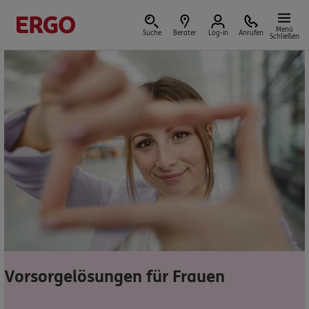
Menü
Suche
Berater
Log-in
Anrufen
Schließen
Versicherungen & Finanzen
Reform der privaten Altersvorsorge
Jetzt Förderung selbst berechnen.
Jetzt informieren
Vorsorgelösungen für Frauen
Nicht sicher, was Sie benötigen?