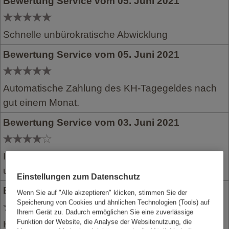
Bewertung Service vom 05. Juni 2021
Schnelle unbürokratische Abwicklung
Bewertung Service vom 05. Juni 2021
Automatische Zahlung des KH-Tagegeldes nach
gut einem Monat.
Bewertung Service vom 03. Juni 2021
Ich bin zufrieden mit der schnellen Bearbeitung
und Auszahlung der Leistungsanträge.
Einstellungen zum Datenschutz
Bewertung Service vom 03. Juni 2021
Wenn Sie auf "Alle akzeptieren" klicken, stimmen Sie der
Speicherung von Cookies und ähnlichen Technologien (Tools) auf
Ihrem Gerät zu. Dadurch ermöglichen Sie eine zuverlässige
Funktion der Website, die Analyse der Websitenutzung, die
Habe einfach die Bescheinigung über den