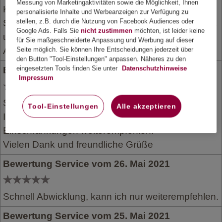
Messung von Marketingaktivitäten sowie die Möglichkeit, Ihnen
Krankenhausaufenthalt hochgeladen, ohne einen
personalisierte Inhalte und Werbeanzeigen zur Verfügung zu
stellen, z.B. durch die Nutzung von Facebook Audiences oder
Satz darüber zu verlieren. Antrag wurde bearbeitet
Google Ads. Falls Sie
nicht zustimmen
möchten, ist leider keine
und drei Wochen später erfolgte die Überweisung.
für Sie maßgeschneiderte Anpassung und Werbung auf dieser
Alles ganz easy.
Seite möglich. Sie können Ihre Entscheidungen jederzeit über
den Button "Tool-Einstellungen" anpassen. Näheres zu den
eingesetzten Tools finden Sie unter
Datenschutzhinweise
Bewertung Service vom 26. Mai 2021
Impressum
Seriöse und schnelle Abwicklung des Falles.
Tool-Einstellungen
Alle akzeptieren
Ich kann ihren Service und die Leistungen ohne
Einschränkungen weiterempfehlen.
Vielen Dank und freundliche Grüße
Bewertung Service vom 26. Mai 2021
Schnell Abwicklung, kann ich nur weiterempfehlen.
Bewertung Service vom 25. Mai 2021