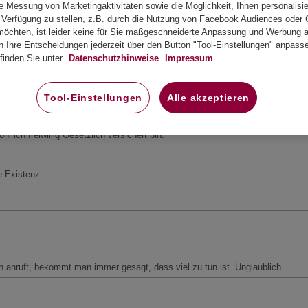
mber 2019
 Messung von Marketingaktivitäten sowie die Möglichkeit, Ihnen personalisie
Verfügung zu stellen, z.B. durch die Nutzung von Facebook Audiences oder 
öchten, ist leider keine für Sie maßgeschneiderte Anpassung und Werbung au
n Ihre Entscheidungen jederzeit über den Button "Tool-Einstellungen" anpass
finden Sie unter
Datenschutzhinweise
Impressum
ungszeiten verkürzen müssen. Dies ist eines unserer höchsten Ziele. Hierfür 
hr ERGO Team
Tool-Einstellungen
Alle akzeptieren
 ich freiwillig Gesetzlich versichert bin.
e Existenz.
nruft, bekommt man immer gesagt, dass viel zu tun ist. Unglaublich.