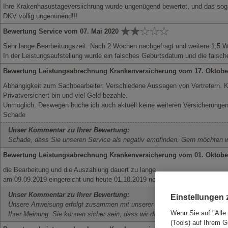
Ihre Krakenhasustageversiichrung wurde ungenügend bewertet, und das sogar,
DKV völlig ungenünend!!!
Bewertung Service vom 07. Mai 2020
Sehr lange Bearbeitungszeit. Nach 2 Wochen nachgefragt und weitere 1,5 Wo
In der Leistungsaufstellung wurde ein falsches Geburtsdatum und die falsche
Bewertung Leistungsabrechnung Krankenversicherung vom 17. Oktobe
Abhängigkeit zum Sachbearbeiter. Verschiedene Aussagen von Vertretern. 
Privatversichert bin und viel Geld bezahle.
Unmöglich. Deswegen buche ich auch aktuell keine weiteren Versicherungen
Schade
Unser Kommentar zu Ihrer Bewertung:
Schade, dass Sie unseren Service als negativ empfinden. Gern möchten wir
Bewertung Leistungsabrechnung Krankenversicherung vom 01. Oktobe
die Bearbeitung und die Auszahlung dauert zu lange.
am 09.09.2019 eingereicht und heute 01.10.2019 noch nicht auf dem Konto.
Unser Kommentar zu Ihrer Bewertung:
Einstellungen
Unsere Anweisung erfolgt zusammen mit unserer Abrechnung. Bitte beachten
Wenn Sie auf "Alle
Ihrer Meinung. Sie können sicher sein, dass wir daran arbeiten, diese zu v
(Tools) auf Ihrem G