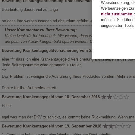
Bewertung Leistungsabrechnung Krankenversicherung vom 08. Septe
Websitenutzung, die
Werbeanzeigen zur 
Bearbeitung dauert viel zu lange
nicht zustimmen
m
möglich. Sie könne
so dass ihre werbeaussagen ad absurdum geführt werden
eingesetzten Tools 
Unser Kommentar zu Ihrer Bewertung:
Vielen Dank für Ihr Feedback. Wir wissen, dass wir die aktuellen Bearbeit
die positiven Auswirkungen bald spüren werden. Es würde uns freuen. I
Bewertung Krankentagegeldversicherung vom 23. Januar 2019
eine *** dass ich eine Krankentagegeld Versicherung abschließen muss obwohl
Jede Beitragssumme wäre demnach zu teuer.
***.
Das Problem ist weniger die Ausführung Ihres Produktes sondern Mehr sein
Danke für Ihre Aufmerksamkeit.
Bewertung Krankentagegeld vom 18. Dezember 2018
Hallo,
egal was man der DKV zuschickt, es kommt keine Rückmeldung. Wenn man a
Bewertung Krankentagegeld vom 19. September 2018
1. Formulare habe ich erst eine Woche später per Post erhalten.