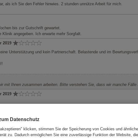
 als ich Sie den Fehler hinwies. 2 stunden unnütze Arbeit für mich.
chen bis zur Gutschrift gewartet.
 Klinik angegeben. Ich erwarte mehr Sorgfalt.
r 2019
Keine Unterstützung und kein Partnerschaft. Belastende und im Bewrtungsve
!!
 mit Ihnen zusammen arbeiten. Bitte verstehen Sie, dass wir manche Fälle spe
r 2019
 zum Datenschutz
 Sie, dass wir keinen Einfluss auf die Bearbeitung der Bank haben. Dennoch 
 akzeptieren" klicken, stimmen Sie der Speicherung von Cookies und ähnlich
erbessern.
erät zu. Dadurch ermöglichen Sie eine zuverlässige Funktion der Website, di