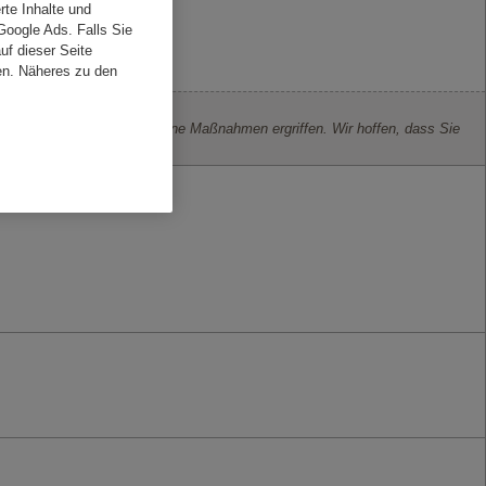
rte Inhalte und
Google Ads. Falls Sie
f dieser Seite
en. Näheres zu den
haben wir bereits verschiedene Maßnahmen ergriffen. Wir hoffen, dass Sie