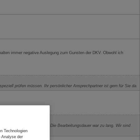
rhalten immer negative Auslegung zum Gunsten der DKV. Obwohl ich
ziell prüfen müssen. Ihr persönlicher Ansprechpartner ist gern für Sie da.
verstehen wir Ihre Kritik: Die Bearbeitungsdauer war zu lang. Wir sind
en Technologien
e Analyse der