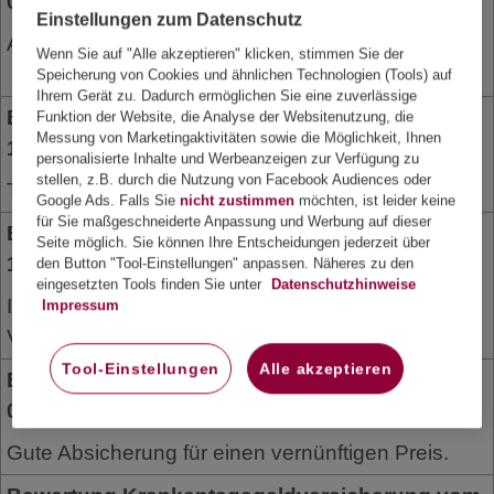
08. Oktober 2025
Einstellungen zum Datenschutz
Alles OK und eine Weiterempfehlung wert.
Wenn Sie auf "Alle akzeptieren" klicken, stimmen Sie der
Speicherung von Cookies und ähnlichen Technologien (Tools) auf
Ihrem Gerät zu. Dadurch ermöglichen Sie eine zuverlässige
Bewertung Krankentagegeldversicherung vom
Funktion der Website, die Analyse der Websitenutzung, die
Messung von Marketingaktivitäten sowie die Möglichkeit, Ihnen
10. Juli 2025
personalisierte Inhalte und Werbeanzeigen zur Verfügung zu
stellen, z.B. durch die Nutzung von Facebook Audiences oder
Top. Weiter so
Google Ads. Falls Sie
nicht zustimmen
möchten, ist leider keine
für Sie maßgeschneiderte Anpassung und Werbung auf dieser
Bewertung Krankentagegeldversicherung vom
Seite möglich. Sie können Ihre Entscheidungen jederzeit über
12. Juli 2024
den Button "Tool-Einstellungen" anpassen. Näheres zu den
eingesetzten Tools finden Sie unter
Datenschutzhinweise
Ich kann mich noch nicht dazu äußern, da ich die
Impressum
Versicherung gerade erst abgeschlossen habe.
Tool-Einstellungen
Alle akzeptieren
Bewertung Krankentagegeldversicherung vom
04. April 2024
Gute Absicherung für einen vernünftigen Preis.