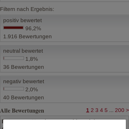
Filtern nach Ergebnis:
positiv bewertet
96,2%
1.916
Bewertungen
neutral bewertet
1,8%
36
Bewertungen
negativ bewertet
2,0%
40
Bewertungen
Alle Bewertungen
1
2
3
4
5
...
200
>
Bewertung Krankentagegeldversicherung vom