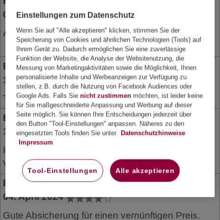
Bewertung Krankentagegeldversicherung vom
08. Oktober 2025
Einstellungen zum Datenschutz
Wenn Sie auf "Alle akzeptieren" klicken, stimmen Sie der
Alles OK und eine Weiterempfehlung wert.
Speicherung von Cookies und ähnlichen Technologien (Tools) auf
Ihrem Gerät zu. Dadurch ermöglichen Sie eine zuverlässige
Funktion der Website, die Analyse der Websitenutzung, die
Bewertung Krankentagegeldversicherung vom
Messung von Marketingaktivitäten sowie die Möglichkeit, Ihnen
personalisierte Inhalte und Werbeanzeigen zur Verfügung zu
10. Juli 2025
stellen, z.B. durch die Nutzung von Facebook Audiences oder
Google Ads. Falls Sie
nicht zustimmen
möchten, ist leider keine
Top. Weiter so
für Sie maßgeschneiderte Anpassung und Werbung auf dieser
Seite möglich. Sie können Ihre Entscheidungen jederzeit über
Bewertung Krankentagegeldversicherung vom
den Button "Tool-Einstellungen" anpassen. Näheres zu den
12. Juli 2024
eingesetzten Tools finden Sie unter
Datenschutzhinweise
Impressum
Ich kann mich noch nicht dazu äußern, da ich die
Versicherung gerade erst abgeschlossen habe.
Tool-Einstellungen
Alle akzeptieren
Bewertung Krankentagegeldversicherung vom
04. April 2024
Gute Absicherung für einen vernünftigen Preis.