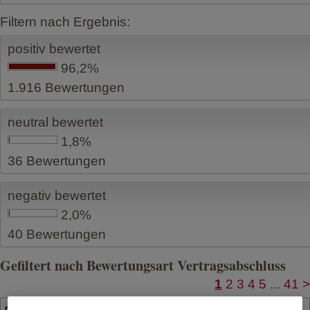
Filtern nach Ergebnis:
positiv bewertet
96,2%
1.916
Bewertungen
neutral bewertet
1,8%
36
Bewertungen
negativ bewertet
2,0%
40
Bewertungen
Gefiltert nach Bewertungsart Vertragsabschluss
1
2
3
4
5
...
41
>