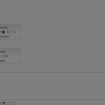
rtung
4,7 / 5
tungen
ertet
2,0%
ngen