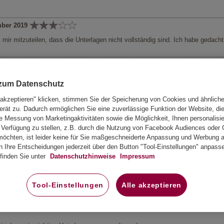
mber 2019
mir mitzuteilen, dass die Unterlagen nicht vollständig sind. Ich habe gedacht
g möglich sein. Daran arbeiten wir. Bitte entschuldigen Sie die Umstände.
 zum Datenschutz
mber 2019
 akzeptieren" klicken, stimmen Sie der Speicherung von Cookies und ähnlich
September 2019 erfolgt.
erät zu. Dadurch ermöglichen Sie eine zuverlässige Funktion der Website, di
 Messung von Marketingaktivitäten sowie die Möglichkeit, Ihnen personalisie
Verfügung zu stellen, z.B. durch die Nutzung von Facebook Audiences oder 
uer entschuldigen wir uns. Ihr ERGO Team
öchten, ist leider keine für Sie maßgeschneiderte Anpassung und Werbung au
n Ihre Entscheidungen jederzeit über den Button "Tool-Einstellungen" anpass
finden Sie unter
Datenschutzhinweise
Impressum
ndlich (wurde auch im Vorfeld durch Vermittler aufgeklärt) zum Teil allerdings
Tool-Einstellungen
Alle akzeptieren