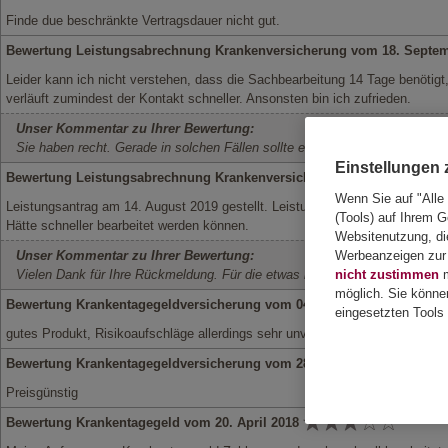
Finde due beschränkte Vertragsdauer nicht gut.
Bewertung Leistungsabrechnung Krankenversicherung vom 18. Septe
Leider kann ich nicht verstehen, dass die Sachbearbeitung 14 Tage benötigt, 
verläuft zumindest der Kontakt schneller. Ansonsten bin ich zufrieden.
Unser Kommentar zu Ihrer Bewertung:
Sie haben recht. Gerade in solchen Fällen sollte eine zeitnahe Rückmeldun
Einstellungen
Bewertung Leistungsabrechnung Krankenversicherung vom 10. Septe
Wenn Sie auf "Alle
Leistungsantrag am 14. August 2019 gestellt. Leistungsabrechnung am 02. 
(Tools) auf Ihrem G
Hätte schneller bearbeitet werden können.
Websitenutzung, die
Unser Kommentar zu Ihrer Bewertung:
Werbeanzeigen zur 
Vielen Dank für Ihre Rückmeldung. Für die etwas längere Bearbeitungsda
nicht zustimmen
m
möglich. Sie könne
Bewertung Krankentagegeldversicherung vom 04. März 2019
eingesetzten Tools 
gutes Produkt, Risikoaufschläge allerdings sehr unverschämt, zum Teil verstä
Bewertung Krankentagegeldversicherung vom 28. Oktober 2018
Preisgünstig
Bewertung Krankentagegeld vom 20. April 2018