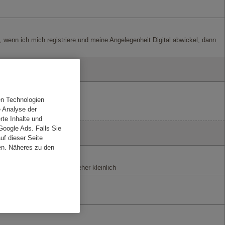
, wenn ich mich registriere und meine Angelegenheit Digital abwickel, dann
en Technologien
e Analyse der
rte Inhalte und
Google Ads. Falls Sie
f dieser Seite
en. Näheres zu den
 sehr unverständlich bzw. eher kleinlich