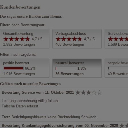
Kundenbewertungen
Das sagen unsere Kunden zum Thema:
Filtern nach Bewertungsart:
Gesamtbewertung
Vertragsabschluss
Servicebewe
4,7 / 5
4,7 / 5
1.992
Bewertungen
403
Bewertungen
1.589
Bewer
Filtern nach Ergebnis:
positiv bewertet
neutral bewertet
negativ bew
96,2%
1,8%
1.916
Bewertungen
36
Bewertungen
40
Bewertu
Gefiltert nach neutralen Bewertungen
Bewertung Service vom 11. Oktober 2021
Leistungsabrechnung völlig falsch.
Falsche Daten erfasst.
Trotz Berichtigungshinweis keine Rückmeldung.Schwach.
Bewertung Krankentagegeldversicherung vom 05. November 2020