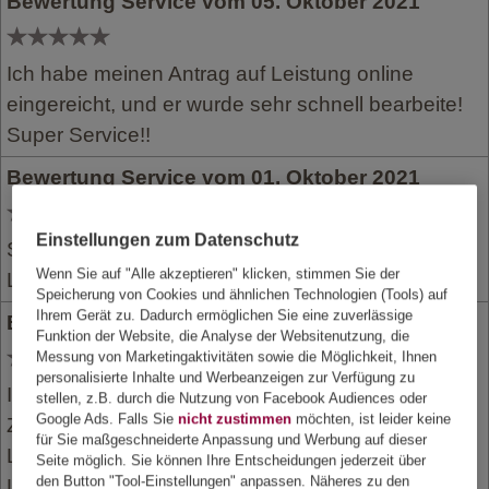
Bewertung Service vom 05. Oktober 2021
Ich habe meinen Antrag auf Leistung online
eingereicht, und er wurde sehr schnell bearbeite!
Super Service!!
Bewertung Service vom 01. Oktober 2021
Einstellungen zum Datenschutz
Schnelle bearbeitung und erledigt der
Wenn Sie auf "Alle akzeptieren" klicken, stimmen Sie der
Leistungsabrechnung
Speicherung von Cookies und ähnlichen Technologien (Tools) auf
Ihrem Gerät zu. Dadurch ermöglichen Sie eine zuverlässige
Bewertung Service vom 26. September 2021
Funktion der Website, die Analyse der Websitenutzung, die
Messung von Marketingaktivitäten sowie die Möglichkeit, Ihnen
personalisierte Inhalte und Werbeanzeigen zur Verfügung zu
Innerhalb einer Woche nach postalischer
stellen, z.B. durch die Nutzung von Facebook Audiences oder
Google Ads. Falls Sie
nicht zustimmen
möchten, ist leider keine
Zusendung der Bescheinigung war der
für Sie maßgeschneiderte Anpassung und Werbung auf dieser
Leistungsbetrag auf dem Konto eingegangen. Die
Seite möglich. Sie können Ihre Entscheidungen jederzeit über
den Button "Tool-Einstellungen" anpassen. Näheres zu den
Leistungsabrechnung erhielt ich wenige Tage