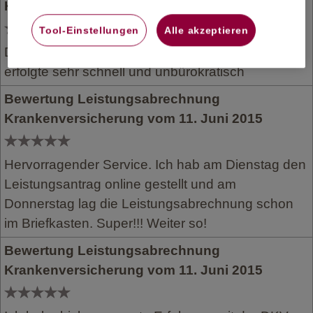
Krankenversicherung vom 12. Juni 2015
Tool-Einstellungen
Alle akzeptieren
Die Bearbeitung der eingereichten Rechnung
erfolgte sehr schnell und unbürokratisch
Bewertung Leistungsabrechnung
Krankenversicherung vom 11. Juni 2015
Hervorragender Service. Ich hab am Dienstag den
Leistungsantrag online gestellt und am
Donnerstag lag die Leistungsabrechnung schon
im Briefkasten. Super!!! Weiter so!
Bewertung Leistungsabrechnung
Krankenversicherung vom 11. Juni 2015