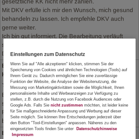
gesetztliche KK nicht mehr zahlen.
Mit DKV erfülle ich mir den Wunsch, mich gesund
behandeln zu lassen. Ich empfehle DKV auch
gerne weiter.
Ich bin gut informiert. Die Bearbeitung verläuft
schnell und unkompliziert.
Diese Bewertung gilt für Versicherunt bei Kindern.
Einstellungen zum Datenschutz
Wenn Sie auf "Alle akzeptieren" klicken, stimmen Sie der
Bewertung Leistungsabrechnung
Speicherung von Cookies und ähnlichen Technologien (Tools) auf
Krankenversicherung vom 12. Juni 2015
Ihrem Gerät zu. Dadurch ermöglichen Sie eine zuverlässige
Funktion der Website, die Analyse der Websitenutzung, die
Messung von Marketingaktivitäten sowie die Möglichkeit, Ihnen
personalisierte Inhalte und Werbeanzeigen zur Verfügung zu
Bearbeitung der eingereichten Rechnungen geht
stellen, z.B. durch die Nutzung von Facebook Audiences oder
schnell und ohne Probleme.
Google Ads. Falls Sie
nicht zustimmen
möchten, ist leider keine
für Sie maßgeschneiderte Anpassung und Werbung auf dieser
Rechnungen werden immer ohne wenn und aber
Seite möglich. Sie können Ihre Entscheidungen jederzeit über
bezahlt.
den Button "Tool-Einstellungen" anpassen. Näheres zu den
eingesetzten Tools finden Sie unter
Datenschutzhinweise
Bewertung Leistungsabrechnung
Impressum