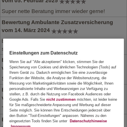
vom 05. Februar 2025
Super nette Beratung immer wieder gerne!
Bewertung Ambulante Zusatzversicherung
vom 14. März 2024
bin zufrieden mit der brillenversicherung für meine
sohn
Einstellungen zum Datenschutz
Bewertung Ambulante Zusatzversicherung
Wenn Sie auf "Alle akzeptieren" klicken, stimmen Sie der
vom 26. September 2023
Speicherung von Cookies und ähnlichen Technologien (Tools) auf
Ihrem Gerät zu. Dadurch ermöglichen Sie eine zuverlässige
Super nette Beratung immer wieder gerne!
Funktion der Website, die Analyse der Websitenutzung, die
Messung von Marketingaktivitäten sowie die Möglichkeit, Ihnen
personalisierte Inhalte und Werbeanzeigen zur Verfügung zu
Bewertung Ambulante Zusatzversicherung
stellen, z.B. durch die Nutzung von Facebook Audiences oder
vom 28. Juli 2023
Google Ads. Falls Sie
nicht zustimmen
möchten, ist leider keine
für Sie maßgeschneiderte Anpassung und Werbung auf dieser
Top Leistungen
Seite möglich. Sie können Ihre Entscheidungen jederzeit über
den Button "Tool-Einstellungen" anpassen. Näheres zu den
Bewertung Ambulante Zusatzversicherung
eingesetzten Tools finden Sie unter
Datenschutzhinweise
Impressum