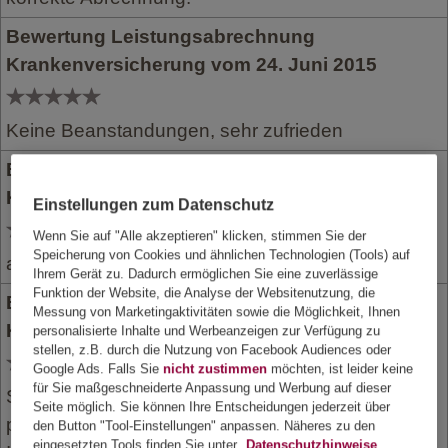
Bewertung Leistungsabrechnung
Krankenversicherung vom 24. Juni 2015
Keine Beanstandungen, sehr zufrieden
Bewertung Leistungsabrechnung
Krankenversicherung vom 24. Juni 2015
Einstellungen zum Datenschutz
Wenn Sie auf "Alle akzeptieren" klicken, stimmen Sie der
Speicherung von Cookies und ähnlichen Technologien (Tools) auf
alles perfekt, schnelle unbürokratisch Erledigung
Ihrem Gerät zu. Dadurch ermöglichen Sie eine zuverlässige
Funktion der Website, die Analyse der Websitenutzung, die
Bewertung Leistungsabrechnung
Messung von Marketingaktivitäten sowie die Möglichkeit, Ihnen
Krankenversicherung vom 23. Juni 2015
personalisierte Inhalte und Werbeanzeigen zur Verfügung zu
stellen, z.B. durch die Nutzung von Facebook Audiences oder
Google Ads. Falls Sie
nicht zustimmen
möchten, ist leider keine
für Sie maßgeschneiderte Anpassung und Werbung auf dieser
Super Service, die Erstattung kommt schnell und
Seite möglich. Sie können Ihre Entscheidungen jederzeit über
problemlos, ich hatte noch nie Probleme, weiter so
den Button "Tool-Einstellungen" anpassen. Näheres zu den
eingesetzten Tools finden Sie unter
Datenschutzhinweise