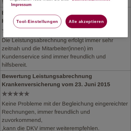
!
Impressum
Bewertung Leistungsabrechnung
Krankenversicherung vom 23. Juni 2015
Tool-Einstellungen
Alle akzeptieren
Die Leistungsabrechnung erfolgt immer sehr
zeitnah und die Mitarbeiter(innen) im
Kundenservice sind immer freundlich und
hilfsbereit.
Bewertung Leistungsabrechnung
Krankenversicherung vom 23. Juni 2015
Keine Probleme mit der Begleichung eingereichter
Rechnungen, immer freundlich und
zuvorkommend,
,kann die DKV immer weiterempfehlen.