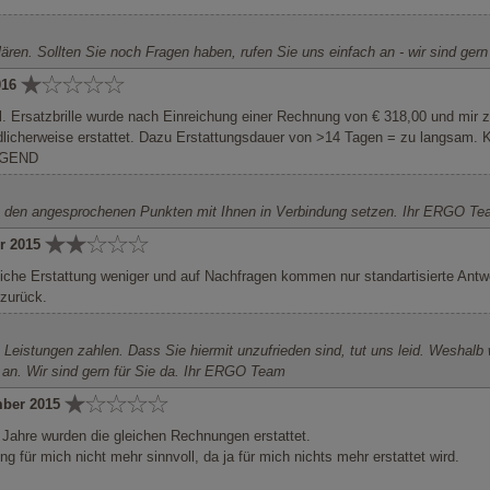
lären. Sollten Sie noch Fragen haben, rufen Sie uns einfach an - wir sind ge
016
l. Ersatzbrille wurde nach Einreichung einer Rechnung von € 318,00 und mir 
dlicherweise erstattet. Dazu Erstattungsdauer von >14 Tagen = zu langsam.
NÜGEND
 zu den angesprochenen Punkten mit Ihnen in Verbindung setzen. Ihr ERGO T
r 2015
gliche Erstattung weniger und auf Nachfragen kommen nur standartisierte Ant
 zurück.
n Leistungen zahlen. Dass Sie hiermit unzufrieden sind, tut uns leid. Weshalb 
h an. Wir sind gern für Sie da. Ihr ERGO Team
mber 2015
Jahre wurden die gleichen Rechnungen erstattet.
ng für mich nicht mehr sinnvoll, da ja für mich nichts mehr erstattet wird.