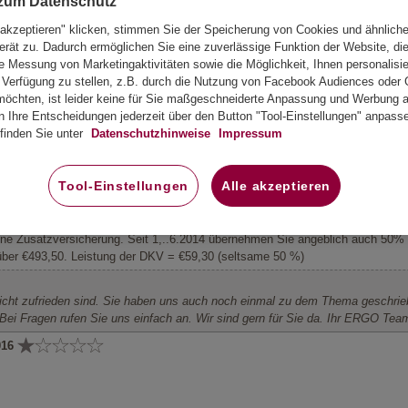
erzu haben wir Ihnen eine persönliche Nachricht geschickt. Es wäre schön, 
 zum Datenschutz
t 2016
 akzeptieren" klicken, stimmen Sie der Speicherung von Cookies und ähnlich
erät zu. Dadurch ermöglichen Sie eine zuverlässige Funktion der Website, di
 Messung von Marketingaktivitäten sowie die Möglichkeit, Ihnen personalisie
en versprochenen Leistungen erfolgen niemals so, wie in der Werbung versproch
Verfügung zu stellen, z.B. durch die Nutzung von Facebook Audiences oder 
öchten, ist leider keine für Sie maßgeschneiderte Anpassung und Werbung au
ch den versicherten Leistungen. Bitte beachten Sie hierbei: Die Aussage ein
n Ihre Entscheidungen jederzeit über den Button "Tool-Einstellungen" anpass
diesen zahlen Sie Ihren Beitrag. Möchten Sie zu Ihrer Versicherung beraten w
finden Sie unter
Datenschutzhinweise
Impressum
016
Tool-Einstellungen
Alle akzeptieren
hr hohen Beitrag monatlich. Man kann die Zusatzversicherung jedoch gar nic
 Argument: Diese Sache ist privat. Bei Einreichung der Rechnungen an die D
ine Zusatzversicherung. Seit 1,..6.2014 übernehmen Sie angeblich auch 50% f
 über €493,50. Leistung der DKV = €59,30 (seltsame 50 %)
nicht zufrieden sind. Sie haben uns auch noch einmal zu dem Thema geschrieb
. Bei Fragen rufen Sie uns einfach an. Wir sind gern für Sie da. Ihr ERGO Tea
016