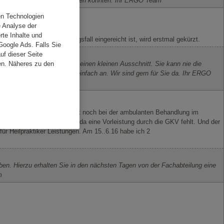
wenn wir die Sachlage so klären konnten. Ihr ERGO Team
en Technologien
e Analyse der
rte Inhalte und
en. Wenn ein Versicherungsfall eingereicht ist, wird erstmal gekürzt.
Google Ads. Falls Sie
f dieser Seite
er Werbung zeigt immer nur einen kleinen Ausschnitt. Sie kann nie die
en. Näheres zu den
erden? Dann rufen Sie uns einfach an. Wir sind gern für Sie da. Ihr ERGO
ht verwenden. Weder beim Arzt noch bei der ambulanten Behandlung im
KV zahlt die DKV nur 50%, da eine Vorleistung durch die GKV fehlt. Und der
ür Heilpraktiker Leistungen. Am 15..6.16 habe ich 2
en. Hierzu erhalten Sie in den nächsten Tagen von der Fachabteilung eine
m