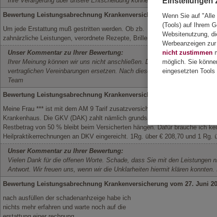
Ihre Verärgerung über unsere Entscheidung können wir nachvollziehen. Hi
Einstellungen
Bewertung Leistungsabrechnung Krankenversicherung vom 15. Augus
Wenn Sie auf "Alle
(Tools) auf Ihrem G
Um jede Erstattung muß gestritten werden. Ob zb.
Websitenutzung, die
zahnärzliche Leistungen, verordnete Rezepte, Brillenersatz. Alle versichert
Werbeanzeigen zur 
Unser Kommentar zu Ihrer Bewertung:
nicht zustimmen
m
Ihrer Meinung können wir uns nicht anschließen. Die Zahlungen erfolgen na
möglich. Sie könne
vertraglichen Vereinbarungen ersetzen. Nach diesen leisten wir und nach 
eingesetzten Tools 
Team
Bewertung Leistungsabrechnung Krankenversicherung vom 02. Juli 2
Meine Frau *** ist mit dem AM 9 Tarif zusatzversichert und zahlt einen se
Krankenhaus. Die GKV (DAK) zahlt nämlich grundsätzlich keine Vorleistung.
Restbetrag von 50 % bleibt beim Versicherten hängen. Dafür brauche ich ke
Heilpraktikerrechnungen an DKV eingereicht. 1Rg. über € 208,70 und 1 Rg.
Unser Kommentar zu Ihrer Bewertung:
Vielen Dank für die offenen Worte. Schade, dass Sie mit den Leistungen 
Antwort. Wir freuen uns, wenn wir die Unklarheiten hiermit klären konnten
Bewertung Leistungsabrechnung Krankenversicherung vom 27. Juni 2
nach ausfüllen der schadenanhzeige habe ich
nichts mehr erfahren und warte noch auf die
erstattung einer rechnung