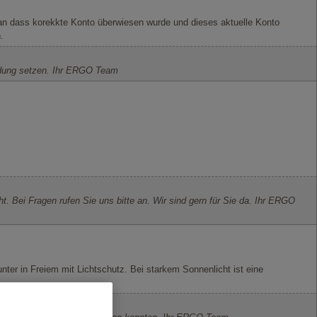
an dass korekkte Konto überwiesen wurde und dieses aktuelle Konto
.
indung setzen. Ihr ERGO Team
t. Bei Fragen rufen Sie uns bitte an. Wir sind gern für Sie da. Ihr ERGO
nter in Freiem mit Lichtschutz. Bei starkem Sonnenlicht ist eine