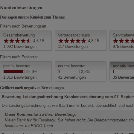
Kundenbewertungen
Das sagen unsere Kunden zum Thema:
Filtern nach Bewertungsart:
Gesamtbewertung
Vertragsabschluss
Servicebewe
4,6 / 5
4,8 / 5
1.092
Bewertungen
117
Bewertungen
975
Bewert
Filtern nach Ergebnis:
positiv bewertet
neutral bewertet
negativ bew
92,9%
3,8%
1.015
Bewertungen
42
Bewertungen
35
Bewertu
Gefiltert nach negativen Bewertungen
Bewertung Leistungsabrechnung Krankenversicherung vom 07. Septe
Die Leistungsabrechnung ist wie (fast) immer korrekt, übersichtlich und nach
Unser Kommentar zu Ihrer Bewertung:
Vielen Dank für Ihr Feedback. Sie haben recht: Die Bearbeitungszeiten si
bearbeiten. Ihr ERGO Team