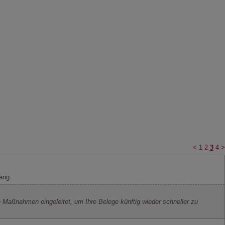
<
1
2
3
4
>
lang.
e Maßnahmen eingeleitet, um Ihre Belege künftig wieder schneller zu