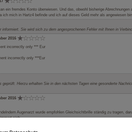
017
 an ein fremdes Konto überwiesen. Und das, obwohl bisherige Abrechnungen 
da ich mich in Hartz4 befinde und ich auf dieses Geld mehr als angewiesen bin
r informiert. Sie wird sich zu dem angesprochenen Fehler mit Ihnen in Verb
mber 2016
nt incorrectly only *** Eur
ent incorrectly only ***Eur
s geprüft. Hierzu erhalten Sie in den nächsten Tagen eine gesonderte Nachrich
mber 2016
ndelndem Augenarzt wurde empfohlen Gleichsichtbrille ständig zu tragen, daru
immert sich.