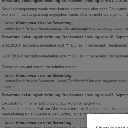
Bewertung Leistungsabrechnung Krankenversicherung vom 01. Juli 2
Mein Leistungsantrag wurde zwar korrekt abgrechnet, aber dass Geld wurde
expliziet im Leistungsantrag angegeben wurde. Dies ist mehr als ärgerlich, 
Unser Kommentar zu Ihrer Bewertung:
Vielen Dank für Ihre Rückmeldung. Die zuständige Fachabteilung haben wi
Bewertung Leistungsabrechnung Krankenversicherung vom 18. Septe
9.02.2016 Prescription mediation cost *** Eur, as in the receipt. Reimburseme
19.07.2016 Prescription mediation cost ***Eur, as in the receipt. Reimbursem
Please review and correct the reimbursement.
Unser Kommentar zu Ihrer Bewertung:
Vielen Dank für Ihre Nachricht. Unser Fachbereich hat Ihre Angaben bereit
Team
Bewertung Leistungsabrechnung Krankenversicherung vom 03. Septe
Die Leistung mit einer Begründung '152' wurd voll abgelehnt.
Es handelt in diesem Fall um Gleichtsichtbrille mit Sonnenschutz. Von beha
Verdunkelung fur schwache Augen wichtig, sonst die Seheschwäche verschl
Unser Kommentar zu Ihrer Bewertung: