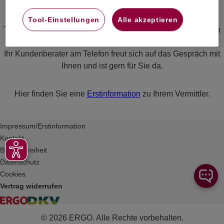
Tool-Einstellungen
Alle akzeptieren
Treffen die Anredemöglichkeiten auf Sie nicht zu? Dann rufen
Sie bitte unter der Telefonnummer 0800 / 3746 120 an.
Ihr Kundenberater am Telefon freut sich auf das Gespräch mit
Ihnen und ist gern für Sie da.
Hier finden Sie eine
Erstinformation
zu Ihrem Vermittler.
Impressum/Erstinformation
Kontakt
Barrierefreiheit
Datenschutz
Cookies
Vertrag widerrufen
© 2026 ERGO. Alle Rechte vorbehalten.