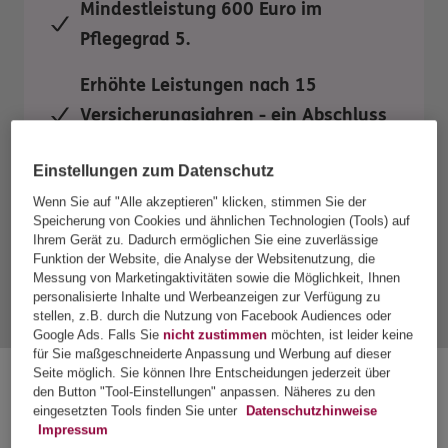
Mindestleistung 600 Euro im
Pflegegrad 5.
Erhöhte Leistungen nach 15
Versicherungsjahren - ein Abschluss
in jungen Jahren lohnt sich.
Einstellungen zum Datenschutz
Keine Gesundheitsfragen.
Wenn Sie auf "Alle akzeptieren" klicken, stimmen Sie der
Speicherung von Cookies und ähnlichen Technologien (Tools) auf
Ihrem Gerät zu. Dadurch ermöglichen Sie eine zuverlässige
Funktion der Website, die Analyse der Websitenutzung, die
Messung von Marketingaktivitäten sowie die Möglichkeit, Ihnen
Mehr Tarifdetails
personalisierte Inhalte und Werbeanzeigen zur Verfügung zu
stellen, z.B. durch die Nutzung von Facebook Audiences oder
Google Ads. Falls Sie
nicht zustimmen
möchten, ist leider keine
für Sie maßgeschneiderte Anpassung und Werbung auf dieser
Seite möglich. Sie können Ihre Entscheidungen jederzeit über
Bitte wählen Sie ein Produkt aus.
den Button "Tool-Einstellungen" anpassen. Näheres zu den
eingesetzten Tools finden Sie unter
Datenschutzhinweise
Impressum