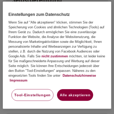
Selbstbeteiligung
Tarifoption 1
Einstellungen zum Datenschutz
Wenn Sie auf "Alle akzeptieren" klicken, stimmen Sie der
Speicherung von Cookies und ähnlichen Technologien (Tools) auf
Ihrem Gerät zu. Dadurch ermöglichen Sie eine zuverlässige
Funktion der Website, die Analyse der Websitenutzung, die
Messung von Marketingaktivitäten sowie die Möglichkeit, Ihnen
personalisierte Inhalte und Werbeanzeigen zur Verfügung zu
Unterbringung im Krankenhaus
stellen, z.B. durch die Nutzung von Facebook Audiences oder
Google Ads. Falls Sie
nicht zustimmen
möchten, ist leider keine
Tarifoption 2
für Sie maßgeschneiderte Anpassung und Werbung auf dieser
Seite möglich. Sie können Ihre Entscheidungen jederzeit über
den Button "Tool-Einstellungen" anpassen. Näheres zu den
1-Bett-Zimmer
eingesetzten Tools finden Sie unter
Datenschutzhinweise
Impressum
2-Bett-Zimmer
Tool-Einstellungen
Alle akzeptieren