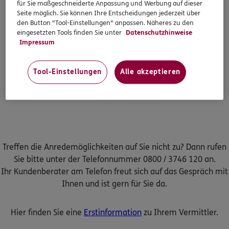
für Sie maßgeschneiderte Anpassung und Werbung auf dieser
Seite möglich. Sie können Ihre Entscheidungen jederzeit über
den Button "Tool-Einstellungen" anpassen. Näheres zu den
eingesetzten Tools finden Sie unter
Datenschutzhinweise
Impressum
Tool-Einstellungen
Alle akzeptieren
Treffen die Anredemöglichkeiten auf Sie nicht zu? Dann rufen
Sie bitte unter der Telefonnummer 0800 / 3746 120 an.
Ihr Kundenberater am Telefon freut sich auf das Gespräch mit
Ihnen und ist gern für Sie da.
Hier finden Sie eine
Erstinformation
zu Ihrem Vermittler.