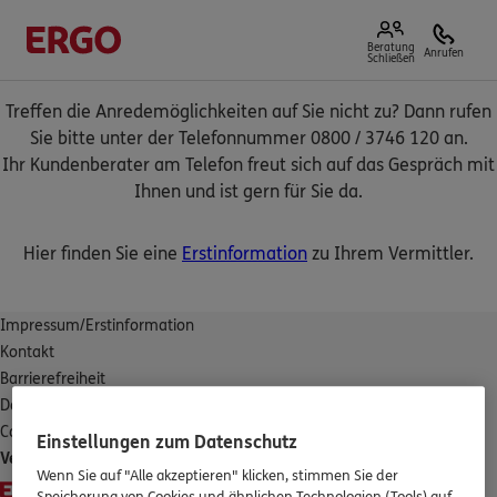
Beratung
Anrufen
Schließen
Treffen die Anredemöglichkeiten auf Sie nicht zu? Dann rufen
Sie bitte unter der Telefonnummer 0800 / 3746 120 an.
Ihr Kundenberater am Telefon freut sich auf das Gespräch mit
Ihnen und ist gern für Sie da.
Hier finden Sie eine
Erstinformation
zu Ihrem Vermittler.
Impressum/Erstinformation
Kontakt
Barrierefreiheit
Datenschutz
Cookies
Einstellungen zum Datenschutz
Vertrag widerrufen
Wenn Sie auf "Alle akzeptieren" klicken, stimmen Sie der