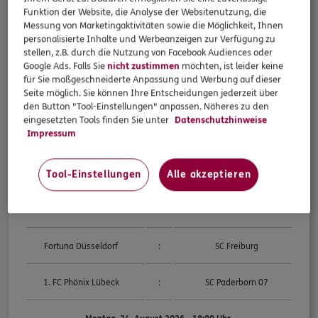
Funktion der Website, die Analyse der Websitenutzung, die
Messung von Marketingaktivitäten sowie die Möglichkeit, Ihnen
SV Westfalia Rhynern
:
Dynamo Dresden
personalisierte Inhalte und Werbeanzeigen zur Verfügung zu
stellen, z.B. durch die Nutzung von Facebook Audiences oder
FC Carl Zeiss Jena
:
SV Darmstadt 98
Google Ads. Falls Sie
nicht zustimmen
möchten, ist leider keine
für Sie maßgeschneiderte Anpassung und Werbung auf dieser
Seite möglich. Sie können Ihre Entscheidungen jederzeit über
Bahlinger SC
:
1. FC Magdeburg
den Button "Tool-Einstellungen" anpassen. Näheres zu den
eingesetzten Tools finden Sie unter
Datenschutzhinweise
Impressum
Eintracht Braunschweig
:
1. FC Union Berlin
Tool-Einstellungen
Alle akzeptieren
Sonntag, 23. August
2026 - 18:00 Uhr
Rot-Weiss Essen
:
FC St. Pauli
Fortuna Düsseldorf
:
SC Freiburg
1. FC Phönix Lübeck
:
SC Paderborn 07