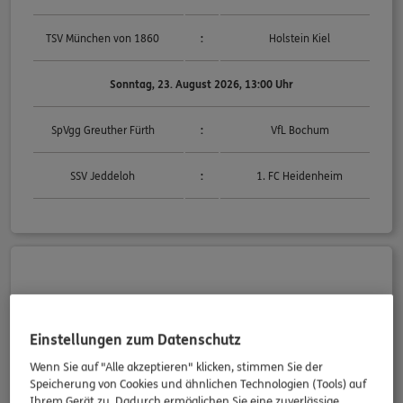
TSV München von 1860
:
Holstein Kiel
Sonntag, 23. August 2026, 13:00 Uhr
SpVgg Greuther Fürth
:
VfL Bochum
SSV Jeddeloh
:
1. FC Heidenheim
Sonntag, 23. August
2026 - 15:30 Uhr
Einstellungen zum Datenschutz
VfB Krieschow
:
1. FSV Mainz 05
Wenn Sie auf "Alle akzeptieren" klicken, stimmen Sie der
Speicherung von Cookies und ähnlichen Technologien (Tools) auf
TSV Schott Mainz
:
Borussia Mönchengladbach
Ihrem Gerät zu. Dadurch ermöglichen Sie eine zuverlässige