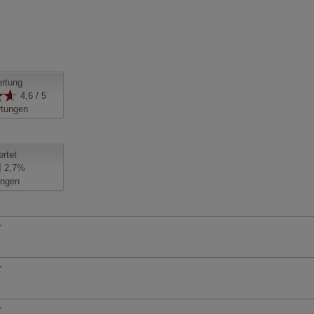
rtung
4,6 / 5
tungen
ertet
2,7%
ngen