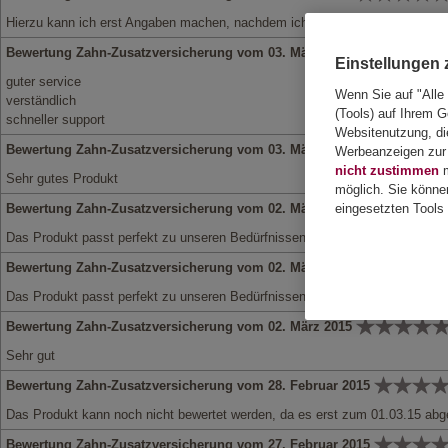
Hierzu kann ich erst Angaben machen, nachdem ich die Versicherung künft
Bewertung Zahn-Zusatzversicherung vom 03. März 2015
Einstellungen
guter service
Wenn Sie auf "Alle
verständlich
(Tools) auf Ihrem G
schneller support
Websitenutzung, die
Bewertung Zahn-Zusatzversicherung vom 03. März 2015
Werbeanzeigen zur 
nicht zustimmen
m
Sehr gutes Produkt
möglich. Sie könne
Bewertung Zahn-Zusatzversicherung vom 02. März 2015
eingesetzten Tools 
Das Produkt passt perfekt zu unseren Bedürfnissen
Bewertung Zahn-Zusatzversicherung vom 02. März 2015
Das Produkt passt perfekt zu unseren Bedürfnissen
Bewertung Zahn-Zusatzversicherung vom 02. März 2015
Sehr gut
Bewertung Zahn-Zusatzversicherung vom 28. Februar 2015
Das Produkt kann noch nicht bewertet werden, da es erst zum 01.03.15 ab
Bewertung Zahn-Zusatzversicherung vom 27. Februar 2015