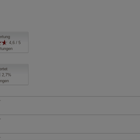
rtung
4,6 / 5
tungen
ertet
2,7%
ngen