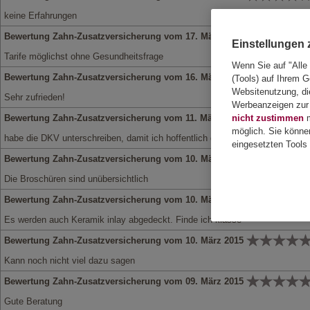
keine Erfahrungen
Bewertung Zahn-Zusatzversicherung vom 17. März 2015
Einstellungen
Tarife möglichst ohne Gesundheitsfrage
Wenn Sie auf "Alle
Bewertung Zahn-Zusatzversicherung vom 16. März 2015
(Tools) auf Ihrem G
Websitenutzung, die
Sehr zufrieden!
Werbeanzeigen zur 
Bewertung Zahn-Zusatzversicherung vom 11. März 2015
nicht zustimmen
m
möglich. Sie könne
habe die DKV unterschreiben, damit ich hoffentlich die höchstmögliche Leist
eingesetzten Tools 
Bewertung Zahn-Zusatzversicherung vom 10. März 2015
Die Broschüren sind unübersichtlich
Bewertung Zahn-Zusatzversicherung vom 10. März 2015
Es werden auch Keramik inlay abgedeckt. Finde ich klasse
Bewertung Zahn-Zusatzversicherung vom 10. März 2015
Kann noch nicht viel dazu sagen
Bewertung Zahn-Zusatzversicherung vom 09. März 2015
Gute Beratung