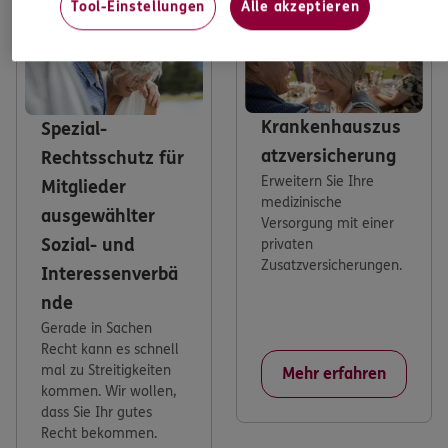
Tool-Einstellungen
Alle akzeptieren
Krankenhauszus
Spezial-
atzversicherung
Rechtsschutz für
Erweitern Sie Ihre
Mitglieder
medizinische
ausgewählter
Versorgung mit einer
Sozial- und
privaten
Zusatzversicherungen.
Interessenverbä
nde
Gerade in Sachen
Recht kann es schnell
mal zu Streitigkeiten
Mehr erfahren
kommen. Wir wollen,
dass Sie Ihr gutes
Recht bekommen.