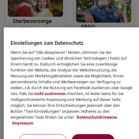
Sterbevorsorge
ERGO
Die ERGO
Unfallversicheru
Sterbevorsorge schützt
Hinterbliebene vor
Einstellungen zum Datenschutz
ng
finanziellen
Wenn Sie auf "Alle akzeptieren" klicken, stimmen Sie der
Die ERGO
Belastungen durch
Speicherung von Cookies und ähnlichen Technologien (Tools) auf
Unfallversicherung
eine Bestattung.
Ihrem Gerät zu. Dadurch ermöglichen Sie eine zuverlässige
sorgt dafür, dass Ihre
Funktion der Website, die Analyse der Websitenutzung, die
Lebensqualität auch
Messung von Marketingaktivitäten sowie die Möglichkeit, Ihnen
nach einem schweren
Mehr erfahren
personalisierte Inhalte und Werbeanzeigen zur Verfügung zu
Unfall erhalten bleibt.
stellen, z.B. durch die Nutzung von Facebook Audiences oder Google
Mit finanziellem Schutz
Ads. Falls Sie
nicht zustimmen
möchten, ist leider keine für Sie
und persönlicher
maßgeschneiderte Anpassung und Werbung auf dieser Seite
Beratung.
möglich. Sie können Ihre Entscheidungen jederzeit über den
Button "Tool-Einstellungen" anpassen. Näheres zu den
eingesetzten Tools finden Sie unter
Datenschutzhinweise
Impressum
Mehr erfahren