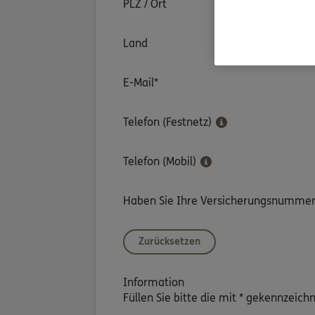
PLZ / Ort
Land
E-Mail*
Telefon (Festnetz)
Telefon (Mobil)
Haben Sie Ihre Versicherungsnummer
Zurücksetzen
Information
Füllen Sie bitte die mit * gekennzeich