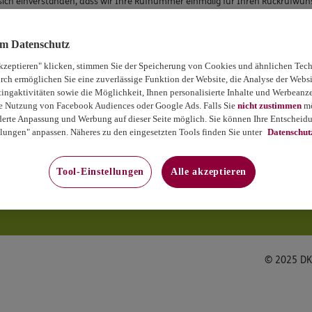
e sich einverstanden, dass wir Ihre Rufnummer einmalig für Ihren Rückruf
k auf „Senden“ bestätigen Sie, dass Sie damit einverstanden sind.
um Datenschutz
kzeptieren" klicken, stimmen Sie der Speicherung von Cookies und ähnlichen Tech
rch ermöglichen Sie eine zuverlässige Funktion der Website, die Analyse der Webs
ngaktivitäten sowie die Möglichkeit, Ihnen personalisierte Inhalte und Werbeanz
ten Felder aus.
die Nutzung von Facebook Audiences oder Google Ads. Falls Sie
nicht zustimmen
mö
erte Anpassung und Werbung auf dieser Seite möglich. Sie können Ihre Entscheidu
lungen" anpassen. Näheres zu den eingesetzten Tools finden Sie unter
Datenschut
Tool-Einstellungen
Alle akzeptieren
© 2025 DK