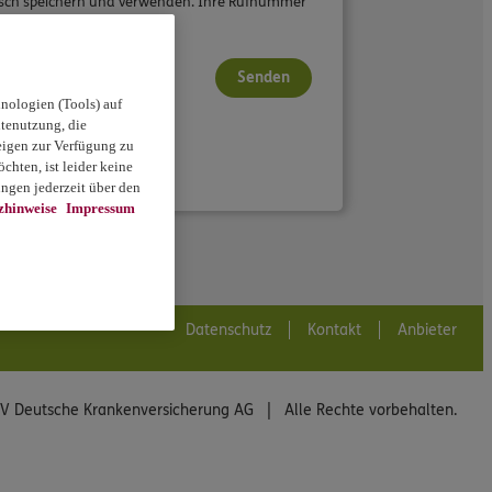
wunsch speichern und verwenden. Ihre Rufnummer
Senden
nologien (Tools) auf
itenutzung, die
eigen zur Verfügung zu
chten, ist leider keine
ngen jederzeit über den
zhinweise
Impressum
Datenschutz
Kontakt
Anbieter
V Deutsche Krankenversicherung AG | Alle Rechte vorbehalten.