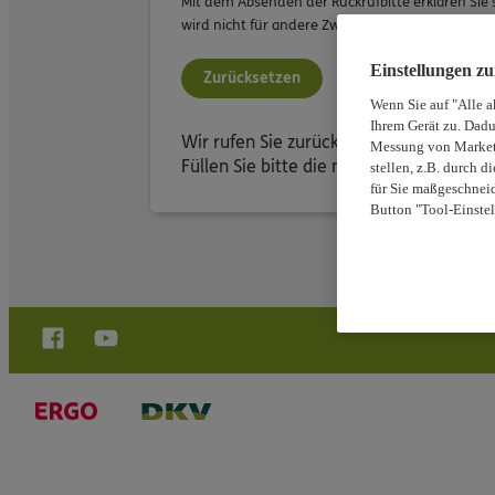
Mit dem Absenden der Rückrufbitte erklären Si
wird nicht für andere Zwecke verwendet. Mit Klic
Einstellungen z
Zurücksetzen
Wenn Sie auf "Alle a
Ihrem Gerät zu. Dadu
Wir rufen Sie zurück!
Messung von Marketi
Füllen Sie bitte die mit * gekennzeichne
stellen, z.B. durch 
für Sie maßgeschneid
Button "Tool-Einstel