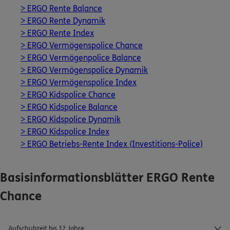
> ERGO Rente Balance
> ERGO Rente Dynamik
Kontakt
> ERGO Rente Index
> ERGO Vermögenspolice Chance
> ERGO Vermögenpolice Balance
> ERGO Vermögenspolice Dynamik
Meine Versicherungen
> ERGO Vermögenspolice Index
> ERGO Kidspolice Chance
Sehen Sie auf einen Blick Ihre Versicherungen bei
> ERGO Kidspolice Balance
ERGO, dem ERGO Rechtsschutz und der DKV.
> ERGO Kidspolice Dynamik
> ERGO Kidspolice Index
Zum Kundenportal
> ERGO Betriebs-Rente Index (Investitions-Police)
Basisinformationsblätter ERGO Rente
Schaden- oder Leistungsfall melden
Chance
Bequem online oder telefonisch.
Aufschubzeit bis 12 Jahre