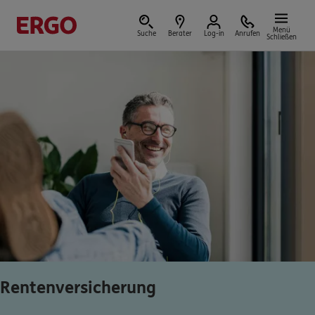
Menü
Suche
Berater
Log-in
Anrufen
Schließen
Versicherungen & Finanzen
Reform der privaten Altersvorsorge
Jetzt Förderung selbst berechnen.
Jetzt informieren
Rentenversicherung
Nicht sicher, was Sie benötigen?