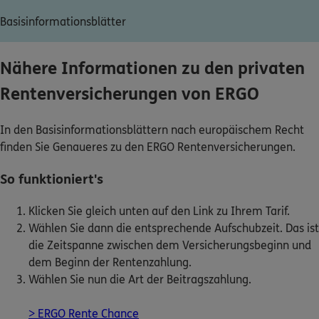
Dann lassen Sie sich helfen.
Basisinformationsblätter
Service
Nähere Informationen zu den privaten
Rentenversicherungen von ERGO
In den Basisinformationsblättern nach europäischem Recht
Meine Versicherungen
finden Sie Genaueres zu den ERGO Rentenversicherungen.
Sehen Sie auf einen Blick Ihre Versicherungen bei
So funktioniert's
ERGO, dem ERGO Rechtsschutz und der DKV.
Klicken Sie gleich unten auf den Link zu Ihrem Tarif.
Zum Kundenportal
Wählen Sie dann die entsprechende Aufschubzeit. Das ist
die Zeitspanne zwischen dem Versicherungsbeginn und
dem Beginn der Rentenzahlung.
Wählen Sie nun die Art der Beitragszahlung.
Schaden- oder Leistungsfall melden
Bequem online oder telefonisch.
> ERGO Rente Chance