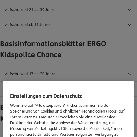
Aufschubzeit 21 bis 30 Jahre
Aufschubzeit ab 31 Jahre
Basisinformationsblätter ERGO
Kidspolice Chance
Aufschubzeit 13 bis 20 Jahre
Aufschubzeit ab 21 Jahre
Einstellungen zum Datenschutz
Wenn Sie auf "Alle akzeptieren" klicken, stimmen Sie der
Basisinformationsblätter ERGO
Speicherung von Cookies und ähnlichen Technologien (Tools) auf
Kidspolice Balance
Ihrem Gerät zu. Dadurch ermöglichen Sie eine zuverlässige
Funktion der Website, die Analyse der Websitenutzung, die
Messung von Marketingaktivitäten sowie die Möglichkeit, Ihnen
personalisierte Inhalte und Werbeanzeigen zur Verfügung zu