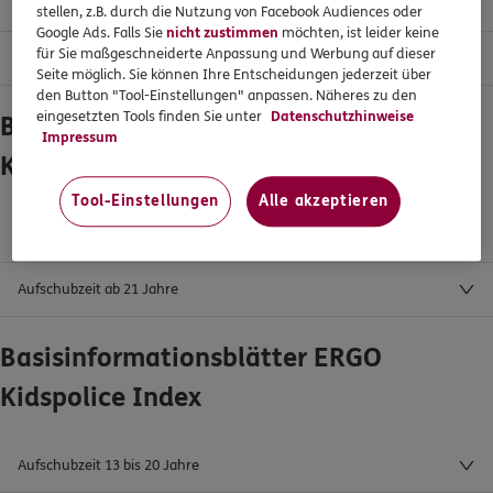
Aufschubzeit 13 bis 20 Jahre
stellen, z.B. durch die Nutzung von Facebook Audiences oder
Google Ads. Falls Sie
nicht zustimmen
möchten, ist leider keine
für Sie maßgeschneiderte Anpassung und Werbung auf dieser
Aufschubzeit ab 21 Jahre
Seite möglich. Sie können Ihre Entscheidungen jederzeit über
den Button "Tool-Einstellungen" anpassen. Näheres zu den
eingesetzten Tools finden Sie unter
Datenschutzhinweise
Basisinformationsblätter ERGO
Impressum
Kidspolice Dynamik
Tool-Einstellungen
Alle akzeptieren
Aufschubzeit 13 bis 20 Jahre
Aufschubzeit ab 21 Jahre
Basisinformationsblätter ERGO
Kidspolice Index
Aufschubzeit 13 bis 20 Jahre